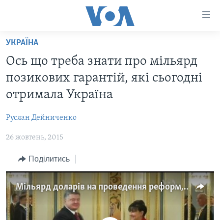
Спеціальні
потреби
Перейти
УКРАЇНА
до
ГОЛОВНА
Ось що треба знати про мільярд
матеріалу
АКТУАЛЬНО
Перейти
позикових гарантій, які сьогодні
АНАЛІТИКА
до
СВІТ
отримала Україна
меню
ПОЛІТИКА В США
США
сторінки
Руслан Дейниченко
АДМІНІСТРАЦІЯ ПРЕЗИДЕНТА ТРАМПА: ПЕРШІ 100
УКРАЇНА
Перейти
ДНІВ
до
26 жовтень, 2015
ВІЙНА - ЦЕ ОСОБИСТЕ
Пошуку
УКРАЇНЦІ В АМЕРИЦІ
Поділитись
УКРАЇНЦІ У СВІТІ
УКРАЇНА
НАУКА
ІНТЕРВ'Ю
Мільярд доларів на проведення реформ, привезли до Києва американці
ЗДОРОВ'Я
БОРОТЬБА З ДЕЗІНФОРМАЦІЄЮ
КУЛЬТУРА