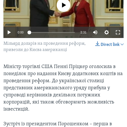
ВІДЕО
No media source currently available
СУСПІЛЬСТВО
ТЕЛЕПРОГРАМИ
ЕКОНОМІКА
ENGLISH
ЧАС-TIME
ІСТОРІЇ УСПІХУ УКРАЇНЦІВ
БРИФІНГ ГОЛОСУ АМЕРИКИ
0:00
2:31
Learning English
СТУДІЯ ВАШИНГТОН
Мільярд доларів на проведення реформ,
Direct link
привезли до Києва американці
МИ В СОЦМЕРЕЖАХ
ВІКНО В АМЕРИКУ
ПРАЙМ-ТАЙМ
Міністр торгівлі США Пенні Пріцкер оголосила в
ПОГЛЯД З ВАШИНГТОНА
понеділок про надання Києву додаткових коштів на
Мови
проведення реформ. До української столиці
представник американського уряду прибула у
супроводі керівників декількох потужних
корпорацій, які також обговорюють можливість
інвестицій.
Зустріч із президентом Порошенком – перша в