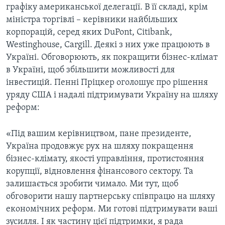
графіку американської делегації. В її складі, крім
міністра торгівлі – керівники найбільших
корпорацій, серед яких DuPont, Citibank,
Westinghouse, Cargill. Деякі з них уже працюють в
Україні. Обговорюють, як покращити бізнес-клімат
в Україні, щоб збільшити можливості для
інвестицій. Пенні Пріцкер оголошує про рішення
уряду США і надалі підтримувати Україну на шляху
реформ:
«Під вашим керівництвом, пане президенте,
Україна продовжує рух на шляху покращення
бізнес-клімату, якості управління, протистояння
корупції, відновлення фінансового сектору. Та
залишається зробити чимало. Ми тут, щоб
обговорити нашу партнерську співпрацю на шляху
економічних реформ. Ми готові підтримувати ваші
зусилля. І як частину цієї підтримки, я рада