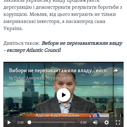
закликла українську владу продовжувати
дерегуляцію і демонструвати результати боротьби з
корупцією. Мовляв, від цього виграють не тільки
американські інвестори, а насамперед сама
Україна.
Дивіться також:
Вибори не перезавантажили владу
- експерт Atlantic Council
Вибори не перезавантажили владу - експерт Atlantic Council. Відео
by
Голос Америки Українською
No media source currently available
0:00
6:00