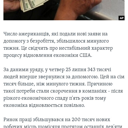
ВІДЕО
СУСПІЛЬСТВО
ТЕЛЕПРОГРАМИ
ЕКОНОМІКА
ENGLISH
ЧАС-TIME
ІСТОРІЇ УСПІХУ УКРАЇНЦІВ
БРИФІНГ ГОЛОСУ АМЕРИКИ
Число американців, які подали нові заяви на
Learning English
допомогу з безробіття, збільшилося минулого
СТУДІЯ ВАШИНГТОН
тижня. Це свідчить про нестабільний характер
МИ В СОЦМЕРЕЖАХ
ВІКНО В АМЕРИКУ
процесу відновлення економіки США.
ПРАЙМ-ТАЙМ
За даними уряду, у четвер 25 липня 343 тисячі
ПОГЛЯД З ВАШИНГТОНА
людей вперше звернулися за допомогою. Цей на сім
Мови
тисяч більше, ніж минулого тижня. Причиною
такої потреби стали скорочення в компаніях - після
різкого економічного спаду п'ять років тому
економіка відновлюється повільно.
Ринок праці збільшувався на 200 тисяч нових
робочих місць щомісяця протягом останніх дев'яти