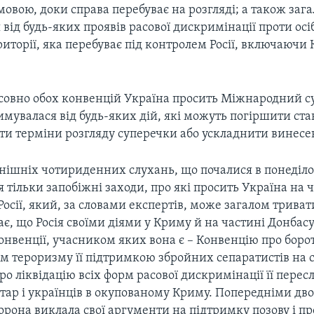
овою, доки справа перебуває на розгляді; а також заг
від будь-яких проявів расової дискримінації проти осіб
риторії, яка перебуває під контролем Росії, включаюч
осовно обох конвенцій Україна просить Міжнародний с
имувалася від будь-яких дій, які можуть погіршити ста
ти терміни розгляду суперечки або ускладнити винесе
нішніх чотириденних слухань, що почалися в понеділок
 тільки запобіжні заходи, про які просить Україна на ча
Росії, який, за словами експертів, може загалом трива
є, що Росія своїми діями у Криму й на частині Донбасу
нвенції, учасником яких вона є – Конвенцію про борот
м тероризму її підтримкою збройних сепаратистів на с
ро ліквідацію всіх форм расової дискримінації її пере
тар і українців в окупованому Криму. Попередніми дв
орона виклала свої аргументи на підтримку позову і п