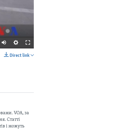
Direct link
SHARE
вами. VOA, за
px
width
я. Статті
ів і можуть