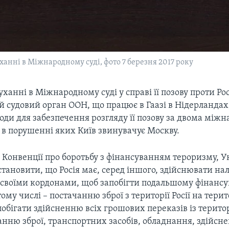
анні в Міжнародному суді, фото 7 березня 2017 року
уханні в Міжнародному суді у справі її позову проти Ро
 судовий орган ООН, що працює в Гаазі в Нідерландах
оди для забезпечення розгляду її позову за двома мі
 в порушенні яких Київ звинувачує Москву.
 Конвенції про боротьбу з фінансуванням тероризму, У
становити, що Росія має, серед іншого, здійснювати н
 своїми кордонами, щоб запобігти подальшому фінанс
тому числі – постачанню зброї з території Росії на тери
побігати здійсненню всіх грошових переказів із території
анню зброї, транспортних засобів, обладнання, здійсн