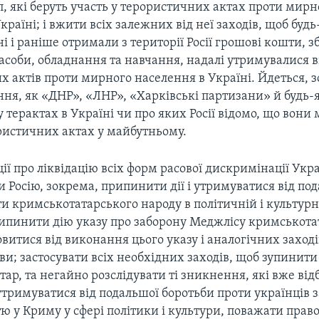
, які беруть участь у терористичних актах проти мирн
країні; і вжити всіх залежних від неї заходів, щоб будь
ні і раніше отримали з території Росії грошові кошти, з
засоби, обладнання та навчання, надалі утримувалися 
 актів проти мирного населення в Україні. Йдеться, 
ння, як «ДНР», «ЛНР», «Харківські партизани» й будь-я
у терактах в Україні чи про яких Росії відомо, що вони
ористичних актах у майбутньому.
ї про ліквідацію всіх форм расової дискримінації Укр
ти Росію, зокрема, припинити дії і утримуватися від по
и кримськотатарського народу в політичній і культурн
рипинити дію указу про заборону Меджлісу кримськота
овитися від виконання цього указу і аналогічних заході
ви; застосувати всіх необхідних заходів, щоб зупинит
ар, та негайно розслідувати ті зникнення, які вже від
тримуватися від подальшої боротьби проти українців з
ю у Криму у сфері політики і культури, поважати право