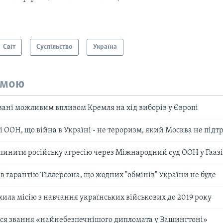
Світ
Суспільство
Україна
емою
ані можливим впливом Кремля на хід виборів у Європі
ді ООН, що війна в Україні - не тероризм, який Москва не підт
упинити російську агресію через Міжнародний суд ООН у Гааз
в гарантію Тіллерсона, що жодних "обмінів" України не буде
ила місію з навчання українських військових до 2019 року
ївся звання «найнебезпечнішого дипломата у Вашингтоні»