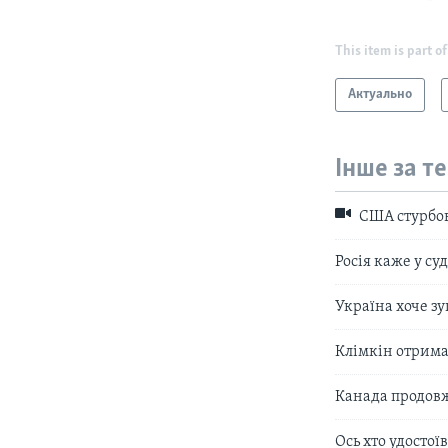
This item is part of
Актуально
Інше за т
США стурбов
Росія каже у су
Україна хоче з
Клімкін отрима
Канада продовж
Ось хто удосто