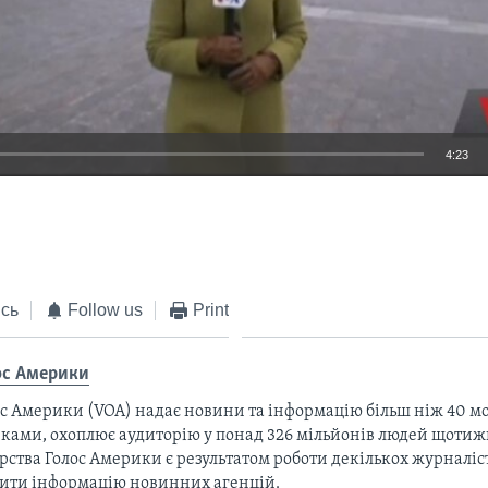
4:23
EMBED
сь
Follow us
Print
ос Америки
с Америки (VOA) надає новини та інформацію більш ніж 40 мо
ками, охоплює аудиторію у понад 326 мільйонів людей щотижн
рства Голос Америки є результатом роботи декількох журналіст
тити інформацію новинних агенцій.