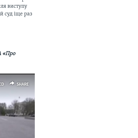
сля виступу
й суд іще раз
А «Про
ED
SHARE