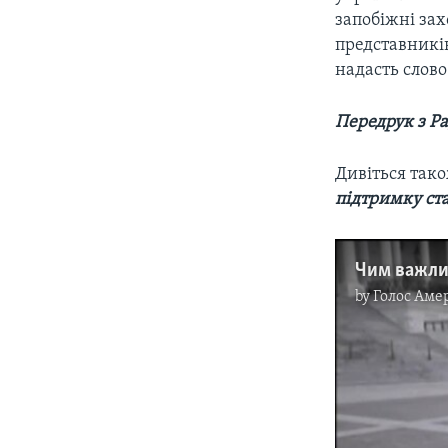
запобіжні зах
представників
надасть слов
Передрук з Ра
Дивіться так
підтримку ста
by
Голос Аме