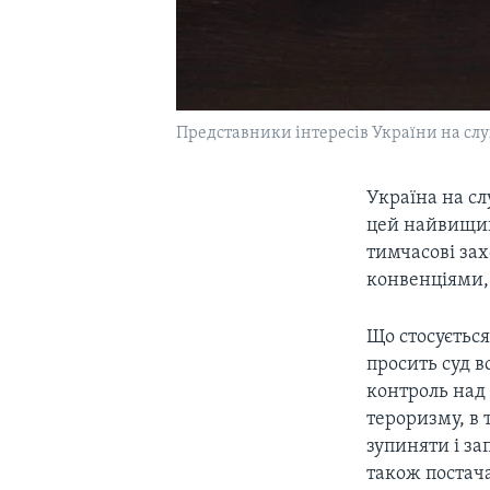
Представники інтересів України на слух
Україна на сл
цей найвищий
тимчасові зах
конвенціями,
Що стосується
просить суд в
контроль над
тероризму, в 
зупиняти і за
також постач