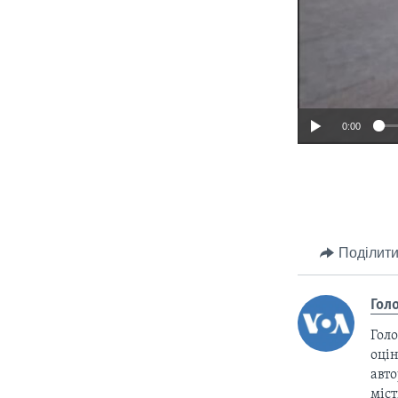
0:00
Поділити
Гол
Голо
оцін
авто
міс