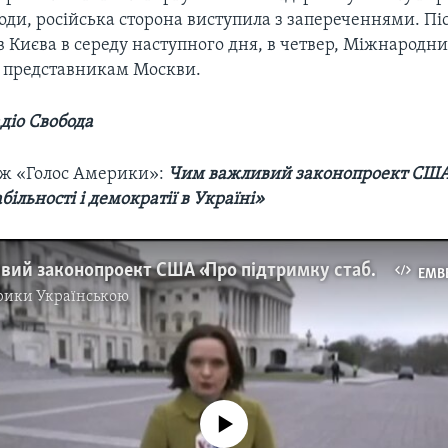
оди, російська сторона виступила з запереченнями. Пі
 Києва в середу наступного дня, в четвер, Міжнародни
о представникам Москви.
діо Свобода
ож «Голос Америки»:
Чим важливий законопроект СШ
більності і демократії в Україні»
Чим важливий законопроект США «Про підтримку стабільності і демократії в Україні». Відео
EMB
рики Українською
No media source currently available