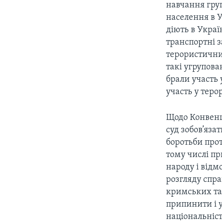
навчання груп
населення в У
діють в Украї
транспортні 
терористичних
такі угрупова
брали участь 
участь у тер
Щодо Конвенці
суд зобов’яза
боротьби прот
тому числі п
народу і відм
розгляду спра
кримських тат
припинити і у
національніст