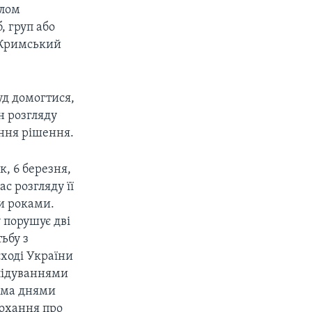
алом
, груп або
и Кримський
уд домогтися,
н розгляду
ння рішення.
, 6 березня,
с розгляду її
ти роками.
 порушує дві
ьбу з
ході України
слідуваннями
ома днями
рохання про