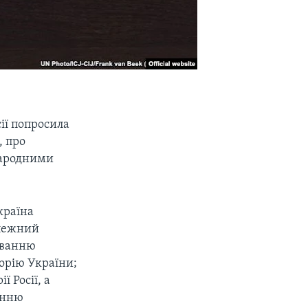
сії попросила
, про
жнародними
країна
алежний
уванню
торію України;
 Росії, а
енню