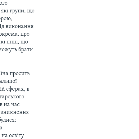
ого
-які групи, що
брою,
від виконання
зокрема, про
кі інші, що
 можуть брати
аїна просить
дальшої
ій сферах, в
тарського
в на час
и зникнення
булися;
а
 на освіту