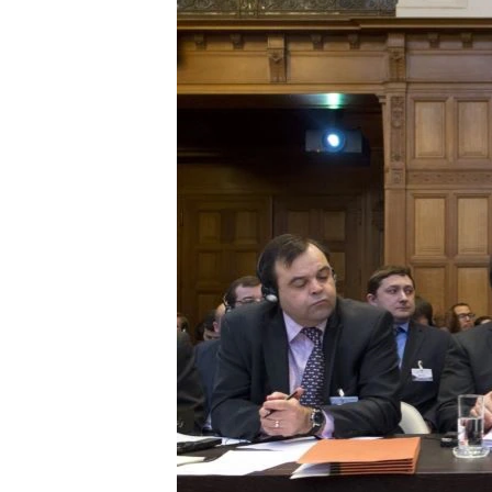
СУСПІЛЬСТВО
ТЕЛЕПРОГРАМИ
ЕКОНОМІКА
ENGLISH
ЧАС-TIME
ІСТОРІЇ УСПІХУ УКРАЇНЦІВ
БРИФІНГ ГОЛОСУ АМЕРИКИ
СТУДІЯ ВАШИНГТОН
ВІКНО В АМЕРИКУ
ПРАЙМ-ТАЙМ
ПОГЛЯД З ВАШИНГТОНА