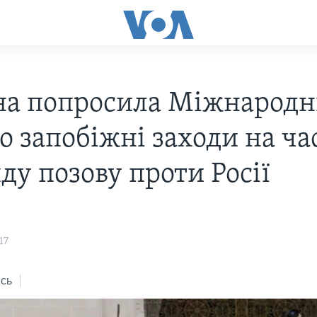
на попросила Міжнарод
о запобіжні заходи на ча
ду позову проти Росії
17
сь