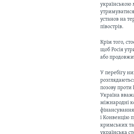
українською м
утримуватися 
установ на те
півострів.
Крім того, ст
щоб Росія утр
або продовжи
У перебігу ни
розглядаються
позову проти 
Україна вважа
міжнародні ко
фінансування
і Конвенцію п
кримських та
українська ст