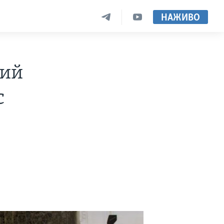
НАЖИВО
ний
с