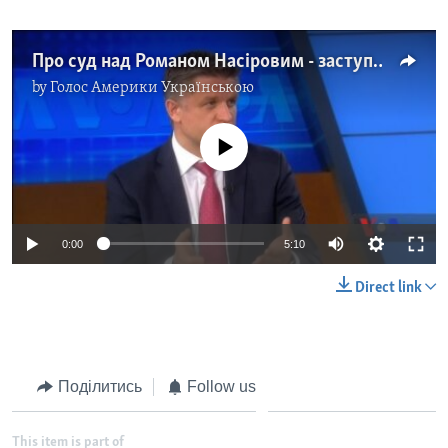
Про суд над Романом Насіровим - заступник глави адміністрації президента України Дмитро Шимків. Відео
by
Голос Америки Українською
No media source currently available
0:00
5:10
Direct link
Поділитись
Follow us
This item is part of