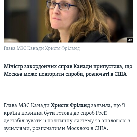
ВІДЕО
СУСПІЛЬСТВО
ТЕЛЕПРОГРАМИ
ЕКОНОМІКА
ENGLISH
ЧАС-TIME
ІСТОРІЇ УСПІХУ УКРАЇНЦІВ
БРИФІНГ ГОЛОСУ АМЕРИКИ
Learning English
СТУДІЯ ВАШИНГТОН
Глава МЗС Канади Христя Фріланд
МИ В СОЦМЕРЕЖАХ
ВІКНО В АМЕРИКУ
Міністр закордонних справ Канади припустила, що
ПРАЙМ-ТАЙМ
Москва може повторити спроби, розпочаті в США
ПОГЛЯД З ВАШИНГТОНА
Мови
Глава МЗС Канади
Христя Фріланд
заявила, що її
країна повинна бути готова до спроб Росії
дестабілізувати її політичну систему за аналогією з
зусиллями, розпочатими Москвою в США.