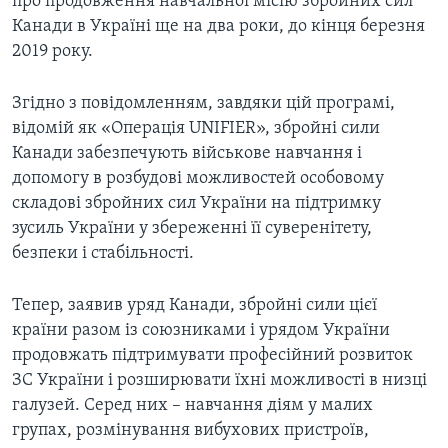
про продовження навчальної місію збройних сил
Канади в Україні ще на два роки, до кінця березня
2019 року.
Згідно з повідомленням, завдяки цій програмі,
відомій як «Операція UNIFIER», збройні сили
Канади забезпечують військове навчання і
допомогу в розбудові можливостей особовому
складові збройних сил України на підтримку
зусиль України у збереженні її суверенітету,
безпеки і стабільності.
Тепер, заявив уряд Канади, збройні сили цієї
країни разом із союзниками і урядом України
продовжать підтримувати професійний розвиток
ЗС України і розширювати їхні можливості в низці
галузей. Серед них – навчання діям у малих
групах, розмінування вибухових пристроїв,