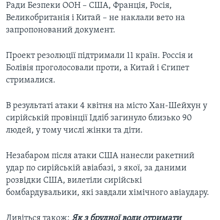
Ради Безпеки ООН – США, Франція, Росія,
Великобританія і Китай – не наклали вето на
запропонований документ.
Проект резолюції підтримали 11 країн. Россія и
Болівія проголосовали проти, а Китай і Єгипет
стрималися.
В результаті атаки 4 квітня на місто Хан-Шейхун у
сирійській провінції Ідліб загинуло близько 90
людей, у тому числі жінки та діти.
Незабаром після атаки США нанесли ракетний
удар по сирійській авіабазі, з якої, за даними
розвідки США, вилетіли сирійські
бомбардувальики, які завдали хімічного авіаудару.
Дивіться також:
Як з брудної води отримати