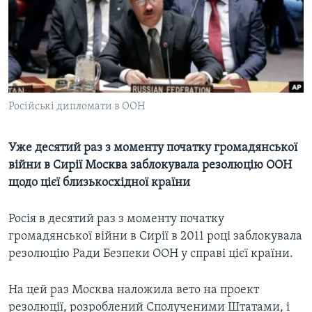
ВІДЕО
СУСПІЛЬСТВО
ТЕЛЕПРОГРАМИ
ЕКОНОМІКА
ENGLISH
ЧАС-TIME
ІСТОРІЇ УСПІХУ УКРАЇНЦІВ
БРИФІНГ ГОЛОСУ АМЕРИКИ
Learning English
СТУДІЯ ВАШИНГТОН
Російські дипломати в ООН
МИ В СОЦМЕРЕЖАХ
ВІКНО В АМЕРИКУ
Уже десятий раз з моменту початку громадянської
ПРАЙМ-ТАЙМ
війни в Сирії Москва заблокувала резолюцію ООН
ПОГЛЯД З ВАШИНГТОНА
щодо цієї близькосхідної країни
Мови
Росія в десятий раз з моменту початку
громадянської війни в Сирії в 2011 році заблокувала
резолюцію Ради Безпеки ООН у справі цієї країни.
На цей раз Москва наложила вето на проект
резолюції, розроблений Сполученими Штатами, і