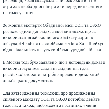
резолюції, Росія скасувала свій, оскільки він не
отримав необхідної підтримки перед винесенням
на голосування.
26 жовтня експерти Об’єднаної місії ООН та ОЗХО
розповсюдили доповідь, з якої виникало, що за
використання забороненого хімікату зарин в
авіаударі 4 квітня на сирійськое місто Хан-Шейхун
відповідальність несуть сирійські урядові війська.
В Москві тоді було заявлено, що в доповіді як докази
використовуються «задіяні свідчення, і для
російської сторони потрібно провести детальний
аналіз цього документа».
Для затвердження резолюції про продовження
спільного мандату ООН та ОЗХО потрібно дев’ять
голосів, а також, щоб жоден з постійних членів