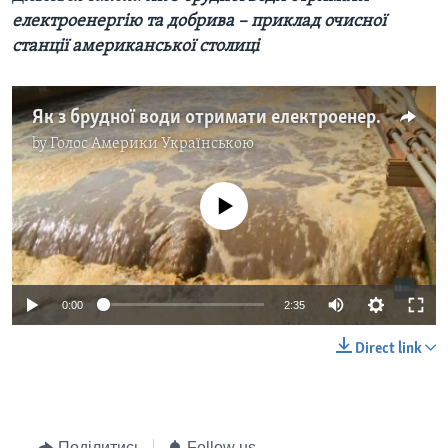
електроенергію та добрива – приклад очисної
станції американської столиці
Як з брудної води отримати електроенергію та добрива – приклад очисної станції американської столиці. Відео
by
Голос Америки Українською
No media source currently available
0:00
2:35
Direct link
Поділитись
Follow us