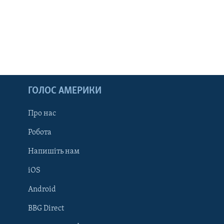
ГОЛОС АМЕРИКИ
Про нас
Робота
Напишіть нам
iOS
Android
Learning English
BBG Direct