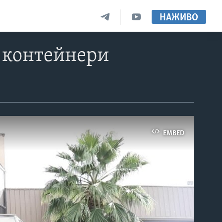
НАЖИВО
ь контейнери
EMBED