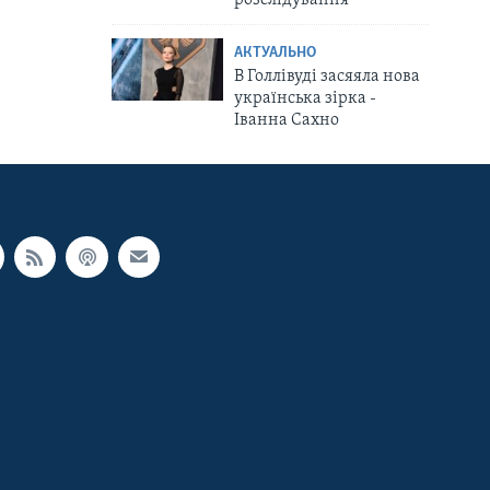
АКТУАЛЬНО
В Голлівуді засяяла нова
українська зірка -
Іванна Сахно