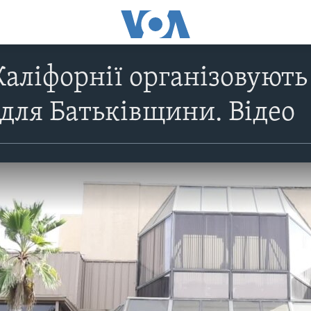
Каліфорнії організовуют
для Батьківщини. Відео