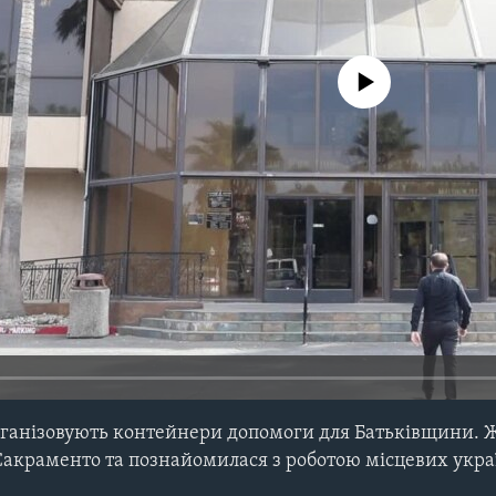
No media source currently avail
організовують контейнери допомоги для Батьківщини. Ж
Сакраменто та познайомилася з роботою місцевих украї