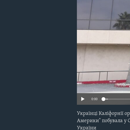
СУСПІЛЬСТВО
ТЕЛЕПРОГРАМИ
ЕКОНОМІКА
ENGLISH
ЧАС-TIME
ІСТОРІЇ УСПІХУ УКРАЇНЦІВ
БРИФІНГ ГОЛОСУ АМЕРИКИ
СТУДІЯ ВАШИНГТОН
ВІКНО В АМЕРИКУ
ПРАЙМ-ТАЙМ
ПОГЛЯД З ВАШИНГТОНА
0:00
Українці Каліфорнії 
Америки" побувала у 
України