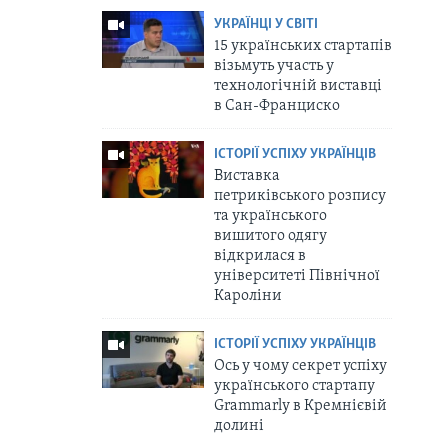
УКРАЇНЦІ У СВІТІ
15 українських стартапів
візьмуть участь у
технологічній виставці
в Сан-Франциско
ІСТОРІЇ УСПІХУ УКРАЇНЦІВ
Виставка
петриківського розпису
та українського
вишитого одягу
відкрилася в
університеті Північної
Кароліни
ІСТОРІЇ УСПІХУ УКРАЇНЦІВ
Ось у чому секрет успіху
українського стартапу
Grammarly в Кремнієвій
долині