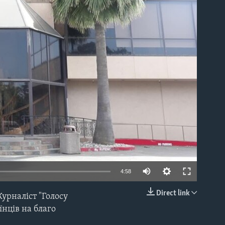
able
4:58
Direct link
урналіст "Голосу
EMBED
нців на благо