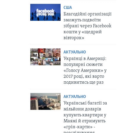
США
Благодійні організації
зможуть подвоїти
зібрані через Facebook
кошти у «щедрий
вівторок»
АКТУАЛЬНО
Українці в Америці:
популярні сюжети
«Голосу Америки» у
2017 році, які варто
подивитись ще раз
АКТУАЛЬНО
Українські багатії за
мільйони доларів
купують квартири у
Маямі й отримують
«грін-карти» -
розслідування