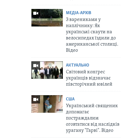
МЕДІА-АРХІВ
З варениками у
наплічнику: Як
українські скаути на
велосипедах їздили до
американської столиці.
Відео
АКТУАЛЬНО
Світовий конгрес
українців відзначає
півсторічний ювілей
США
Український священик
допомагає
постраждалим
оговтатися від наслідків
урагану "Гарві". Відео