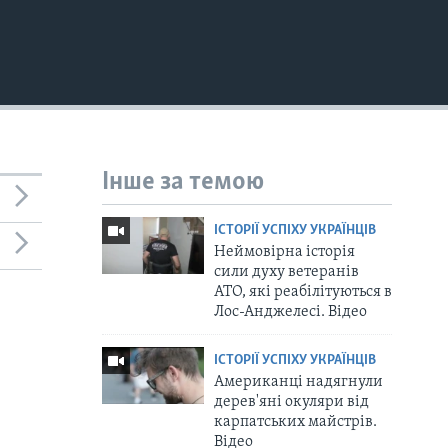
Інше за темою
ІСТОРІЇ УСПІХУ УКРАЇНЦІВ
Неймовірна історія
сили духу ветеранів
АТО, які реабілітуються в
Лос-Анджелесі. Відео
ІСТОРІЇ УСПІХУ УКРАЇНЦІВ
Американці надягнули
дерев'яні окуляри від
карпатських майстрів.
Відео