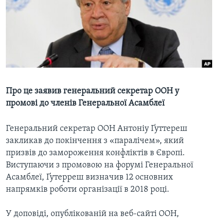
ВІДЕО
СУСПІЛЬСТВО
ТЕЛЕПРОГРАМИ
ЕКОНОМІКА
ENGLISH
ЧАС-TIME
ІСТОРІЇ УСПІХУ УКРАЇНЦІВ
БРИФІНГ ГОЛОСУ АМЕРИКИ
Learning English
СТУДІЯ ВАШИНГТОН
МИ В СОЦМЕРЕЖАХ
ВІКНО В АМЕРИКУ
Про це заявив генеральний секретар ООН у
промові до членів Генеральної Асамблеї
ПРАЙМ-ТАЙМ
ПОГЛЯД З ВАШИНГТОНА
Генеральний секретар ООН Антоніу Ґуттереш
Мови
закликав до покінчення з «паралічем», який
призвів до замороження конфліктів в Європі.
Виступаючи з промовою на форумі Генеральної
Асамблеї, Ґутерреш визначив 12 основних
напрямків роботи організації в 2018 році.
У доповіді, опублікованій на веб-сайті ООН,