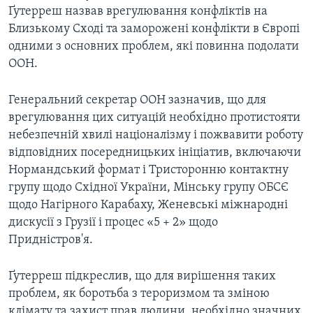
Ґутерреш назвав врегулювання конфліктів на
Близькому Сході та заморожені конфлікти в Європі
одними з основних проблем, які повинна подолати
ООН.
Генеральний секретар ООН зазначив, що для
врегулювання цих ситуацій необхідно протистояти
небезпечній хвилі націоналізму і пожвавити роботу
відповідних посередницьких ініціатив, включаючи
Нормандський формат і Тристоронню контактну
групу щодо Східної України, Мінську групу ОБСЄ
щодо Нагірного Карабаху, Женевські міжнародні
дискусії з Грузії і процес «5 + 2» щодо
Придністров'я.
Ґутерреш підкреслив, що для вирішення таких
проблем, як боротьба з тероризмом та зміною
клімату та захист прав людини, необхідно значних