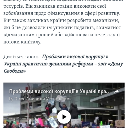
ресурсів. Він закликав країни виконати свої
зобов'язання щодо фінансування в сфері розвитку.
Він також закликав країни розробити механізми,
які б не дозволяли їм уникати податків, займатися
відмиванням грошей або здійснювати нелегальні
потоки капіталу.
Дивіться також:
Проблеми високої корупції в
Україні практично зупинили реформи – звіт «Дому
Cвободи»
Проблеми високої корупції в Україні практично зупинили реформи – звіт «Дому Cвободи». Відео
by
Голос Америки Українською
No media source currently available