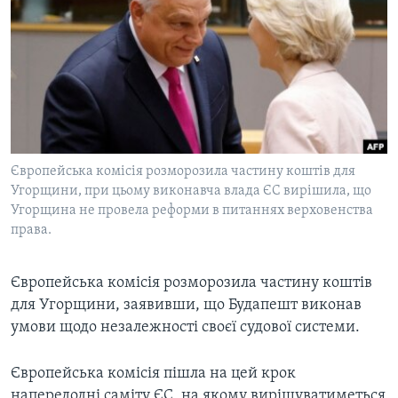
ВІДЕО
СУСПІЛЬСТВО
ТЕЛЕПРОГРАМИ
ЕКОНОМІКА
ENGLISH
ЧАС-TIME
ІСТОРІЇ УСПІХУ УКРАЇНЦІВ
БРИФІНГ ГОЛОСУ АМЕРИКИ
Learning English
СТУДІЯ ВАШИНГТОН
МИ В СОЦМЕРЕЖАХ
ВІКНО В АМЕРИКУ
Європейська комісія розморозила частину коштів для
Угорщини, при цьому виконавча влада ЄС вирішила, що
ПРАЙМ-ТАЙМ
Угорщина не провела реформи в питаннях верховенства
ПОГЛЯД З ВАШИНГТОНА
права.
Мови
Європейська комісія розморозила частину коштів
для Угорщини, заявивши, що Будапешт виконав
умови щодо незалежності своєї судової системи.
Європейська комісія пішла на цей крок
напередодні саміту ЄС, на якому вирішуватиметься