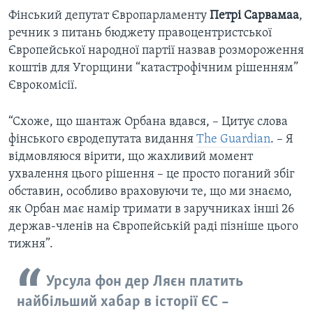
Фінський депутат Європарламенту
Петрі Сарвамаа
,
речник з питань бюджету правоцентристської
Європейської народної партії назвав розмороження
коштів для Угорщини “катастрофічним рішенням”
Єврокомісії.
“Схоже, що шантаж Орбана вдався, – Цитує слова
фінського євродепутата видання
The Guardian
. – Я
відмовляюся вірити, що жахливий момент
ухвалення цього рішення – це просто поганий збіг
обставин, особливо враховуючи те, що ми знаємо,
як Орбан має намір тримати в заручниках інші 26
держав-членів на Європейській раді пізніше цього
тижня”.
Урсула фон дер Ляєн платить
найбільший хабар в історії ЄС –