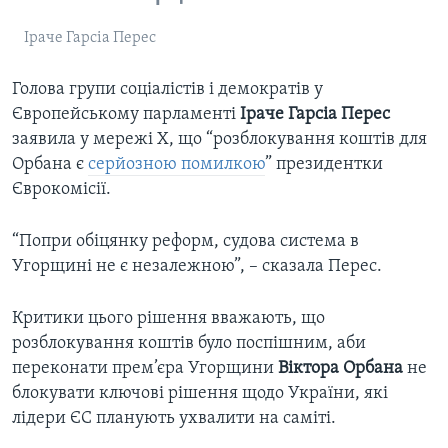
Іраче Гарсіа Перес
Голова групи соціалістів і демократів у
Європейському парламенті
Іраче Гарсіа Перес
заявила у мережі Х, що “розблокування коштів для
Орбана є
серйозною помилкою
” президентки
Єврокомісії.
“Попри обіцянку реформ, судова система в
Угорщині не є незалежною”, – сказала Перес.
Критики цього рішення вважають, що
розблокування коштів було поспішним, аби
переконати прем’єра Угорщини
Віктора Орбана
не
блокувати ключові рішення щодо України, які
лідери ЄС планують ухвалити на саміті.