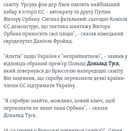
саміту. Урсула фон дер Ляєн платить найбільший
хабар в історії ЄС – автократу та другу Путіна
Віктору Орбану. Сигнал фатальний: сьогодні Комісія
ЄС демонструє, що тактика шантажу Віктора
Орбана приносить свої плоди", - сказав німецький
євродепутат Даніель Фройнд.
"Апатія" щодо України є "неприйнятною", – заявив у
відповідь обраний прем'єр Польщі
Дональд Туск
,
який повернувся до Брюсселю напередодні саміту.
Він запевнив, що спробує переконати деякі країни-
члени ЄС підтримати Україну.
"Я спробую знайти, можливо, новий ключ, щоб
переконати не лише пана Орбана", – сказав
Дональд Туск.
14-го грудня у Брюсселі почнеться саміт ЄС. Серед