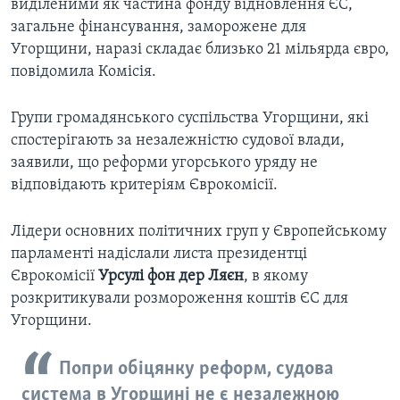
виділеними як частина фонду відновлення ЄС,
загальне фінансування, заморожене для
Угорщини, наразі складає близько 21 мільярда євро,
повідомила Комісія.
Групи громадянського суспільства Угорщини, які
спостерігають за незалежністю судової влади,
заявили, що реформи угорського уряду не
відповідають критеріям Єврокомісії.
Лідери основних політичних груп у Європейському
парламенті надіслали листа президентці
Єврокомісії
Урсулі фон дер Ляєн
, в якому
розкритикували розмороження коштів ЄС для
Угорщини.
Попри обіцянку реформ, судова
система в Угорщині не є незалежною