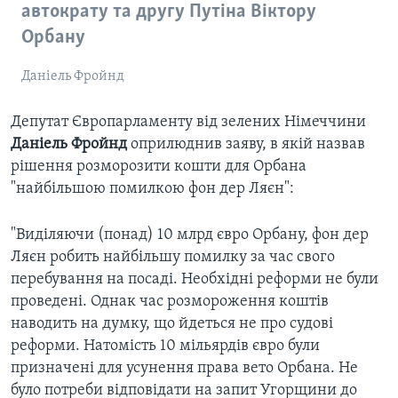
автократу та другу Путіна Віктору
Орбану
Даніель Фройнд
Депутат Європарламенту від зелених Німеччини
Даніель Фройнд
оприлюднив заяву, в якій назвав
рішення розморозити кошти для Орбана
"найбільшою помилкою фон дер Ляєн":
"Виділяючи (понад) 10 млрд євро Орбану, фон дер
Ляєн робить найбільшу помилку за час свого
перебування на посаді. Необхідні реформи не були
проведені. Однак час розмороження коштів
наводить на думку, що йдеться не про судові
реформи. Натомість 10 мільярдів євро були
призначені для усунення права вето Орбана. Не
було потреби відповідати на запит Угорщини до