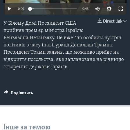
ВІДЕО
СУСПІЛЬСТВО
0:00
0:46
ТЕЛЕПРОГРАМИ
ЕКОНОМІКА
ENGLISH
Direct link
ЧАС-TIME
У Білому Домі Президент США
ІСТОРІЇ УСПІХУ УКРАЇНЦІВ
прийняв прем'єр міністра Ізраїлю
БРИФІНГ ГОЛОСУ АМЕРИКИ
Learning English
Беньяміна Нетаньяху. Це вже 4та особиста зустріч
СТУДІЯ ВАШИНГТОН
політиків з часу інавігурації Дональда Трампа.
Президент Трамп заявив, що можливо приїде на
МИ В СОЦМЕРЕЖАХ
ВІКНО В АМЕРИКУ
відкриття посольства, яке заплановане на річницю
ПРАЙМ-ТАЙМ
створення держави Ізраїль.
ПОГЛЯД З ВАШИНГТОНА
Мови
Поділитись
Інше за темою