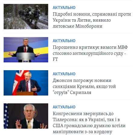
АКТУАЛЬНО
Підробні новини, спрямовані проти
України та Литви, виявило
литовське Міноборони
АКТУАЛЬНО
Порошенко критикує вимоги МВФ
стосовно антикорупційного суду -
FT
АКТУАЛЬНО
Джонсон погрожує новими
санкціями Кремлю, якщо той
"отруїв" Скрипаля
АКТУАЛЬНО
Конгресмени звернулись до
Тіллерсона: як в Україні, так і в
США громадською думкою хотіли
маніпулювати з-за кордону