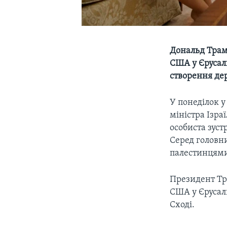
Дональд Трамп
США у Єрусали
створення де
У понеділок 
міністра Ізра
особиста зустр
Серед головни
палестинцям
Президент Тр
США у Єрусал
Сході.