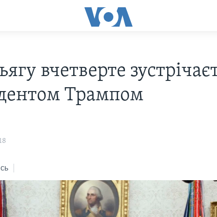
ягу вчетверте зустрічаєт
дентом Трампом
18
сь