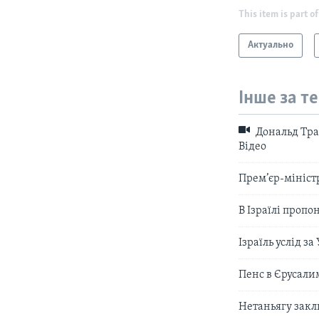
This item is part of
Актуально
Інше за т
Дональд Тра
Відео
Прем’єр-мініст
В Ізраїлі пропо
Ізраїль услід з
Пенс в Єрусалим
Нетаньягу закл