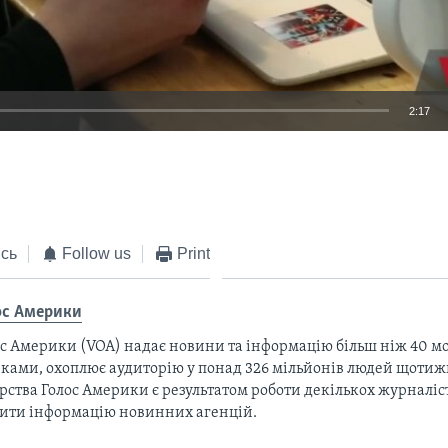
2:17
EMBED
сь
Follow us
Print
ос Америки
с Америки (VOA) надає новини та інформацію більш ніж 40 мо
ками, охоплює аудиторію у понад 326 мільйонів людей щотижн
рства Голос Америки є результатом роботи декількох журналіст
тити інформацію новинних агенцій.