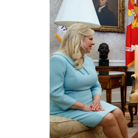
СУСПІЛЬСТВО
ТЕЛЕПРОГРАМИ
ЕКОНОМІКА
ENGLISH
ЧАС-TIME
ІСТОРІЇ УСПІХУ УКРАЇНЦІВ
БРИФІНГ ГОЛОСУ АМЕРИКИ
СТУДІЯ ВАШИНГТОН
ВІКНО В АМЕРИКУ
ПРАЙМ-ТАЙМ
ПОГЛЯД З ВАШИНГТОНА