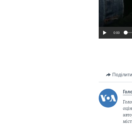
0:00
Поділити
Гол
Голо
оцін
авто
міс