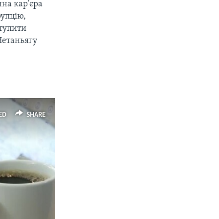
чна кар'єра
рупцію,
ступити
Нетаньягу
ED
SHARE