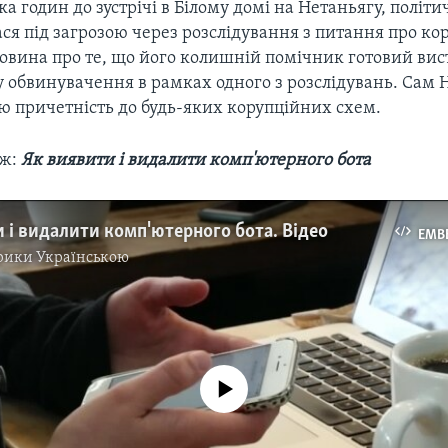
ька годин до зустрічі в Білому домі на Нетаньягу, політи
ся під загрозою через розслідування з питання про ко
овина про те, що його колишній помічник готовий ви
у обвинувачення в рамках одного з розслідувань. Сам 
ю причетність до будь-яких корупційних схем.
ож:
Як виявити і видалити комп'ютерного бота
 і видалити комп'ютерного бота. Відео
EMB
рики Українською
No media source currently available