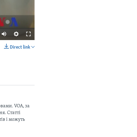
Direct link
SHARE
вами. VOA, за
px
width
я. Статті
ів і можуть