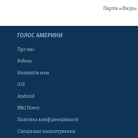
Партія «Лікуд» 
ГОЛОС АМЕРИКИ
Про нас
Робота
Напишіть нам
iOS
Android
Learning English
BBG Direct
Політика конфіденційності
МИ В СОЦМЕРЕЖАХ
Спеціальні налаштування