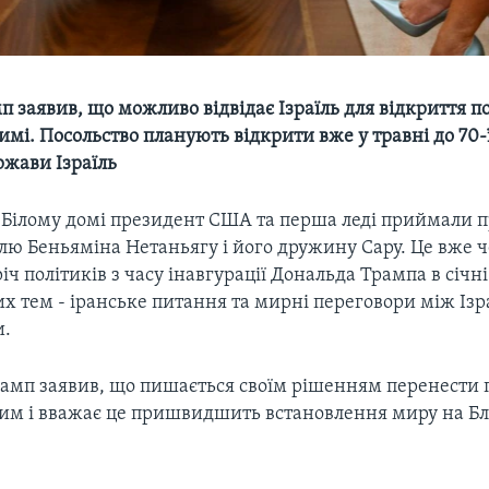
 заявив, що можливо відвідає Ізраїль для відкриття п
мі. Посольство планують відкрити вже у травні до 70-
ржави Ізраїль
у Білому домі президент США та перша леді приймали п
їлю Беньяміна Нетаньягу і його дружину Сару. Це вже 
іч політиків з часу інавгурації Дональда Трампа в січні
х тем - іранське питання та мирні переговори між Ізр
и.
амп заявив, що пишається своїм рішенням перенести 
им і вважає це пришвидшить встановлення миру на Б