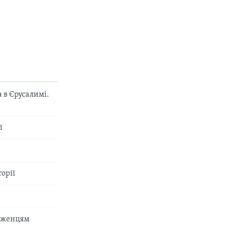
 в Єрусалимі.
ї
торії
біженцям