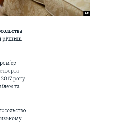
осольства
ї річниці
рем'єр
четверта
 2017 року.
аїлем та
посольство
лизькому