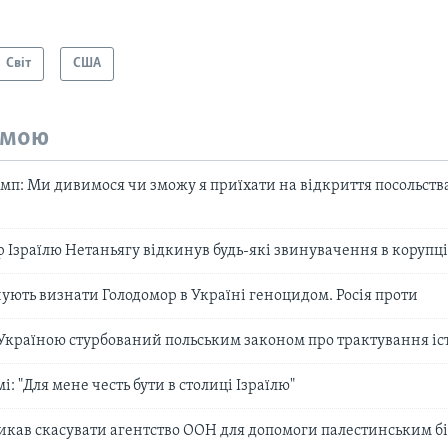
Світ
США
емою
мп: Ми дивимося чи зможу я приїхати на відкриття посольства
р Ізраїлю Нетаньягу відкинув будь-які звинувачення в корупці
нують визнати Голодомор в Україні геноцидом. Росія проти
а Україною стурбований польським законом про трактування іс
і: "Для мене честь бути в столиці Ізраїлю"
икав скасувати агентство ООН для допомоги палестинським 