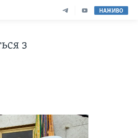
НАЖИВО
ься з