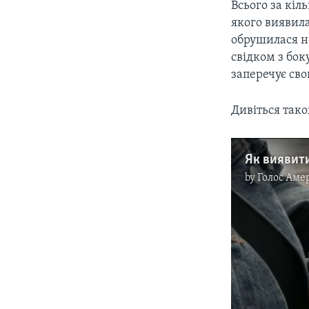
Всього за кіл
якого виявила
обрушилася н
свідком з бок
заперечує сво
Дивіться так
Як виявити
by
Голос Аме