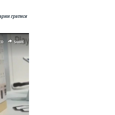
арин гратися
ED
SHARE