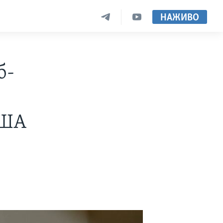
НАЖИВО
б-
США