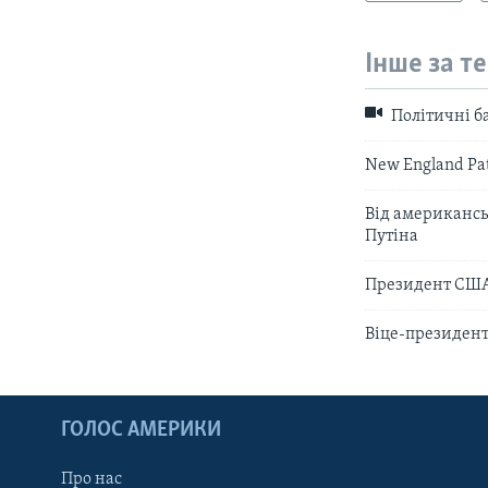
Інше за т
Політичні б
New England Pa
Від американсь
Путіна
Президент США 
Віце-президент
ГОЛОС АМЕРИКИ
Про нас