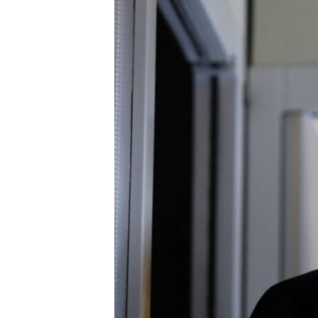
СУСПІЛЬСТВО
ТЕЛЕПРОГРАМИ
ЕКОНОМІКА
ENGLISH
ЧАС-TIME
ІСТОРІЇ УСПІХУ УКРАЇНЦІВ
БРИФІНГ ГОЛОСУ АМЕРИКИ
СТУДІЯ ВАШИНГТОН
ВІКНО В АМЕРИКУ
ПРАЙМ-ТАЙМ
ПОГЛЯД З ВАШИНГТОНА