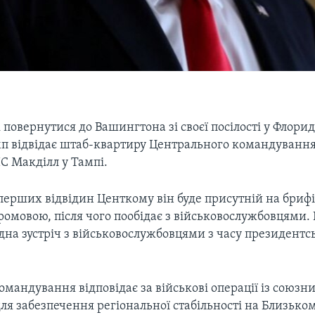
 повернутися до Вашингтона зі своєї посілості у Флорид
п відвідає штаб-квартиру Центрального командуванн
ПС Макділл у Тампі.
 перших відвідин Центкому він буде присутній на брифі
ромовою, після чого пообідає з військовослужбовцями. 
на зустріч з військовослужбовцями з часу президентс
мандування відповідає за військові операції із союзн
я забезпечення регіональної стабільності на Близькому