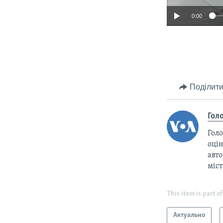
0:00
Поділити
Гол
Голо
оцін
авто
міс
This item is part of
Актуально