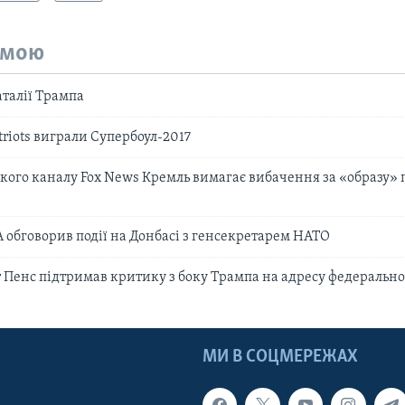
емою
аталії Трампа
triots виграли Супербоул-2017
кого каналу Fox News Кремль вимагає вибачення за «образу»
обговорив події на Донбасі з генсекретарем НАТО
 Пенс підтримав критику з боку Трампа на адресу федерально
МИ В СОЦМЕРЕЖАХ