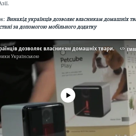
зії.
ож:
Винахід українців дозволяє власникам домашніх тв
стані за допомогою мобільного додатку
Винахід українців дозволяє власникам домашніх тварин гратися з ними на відстані за допомогою мобільного додатку. Відео
EMB
рики Українською
No media source currently available