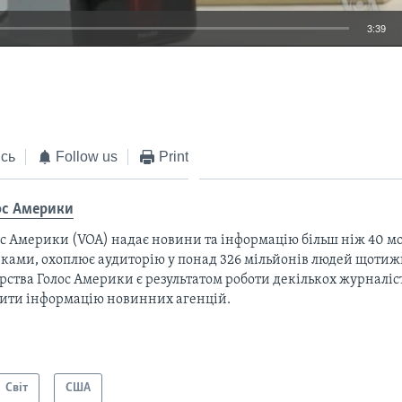
3:39
EMBED
сь
Follow us
Print
ос Америки
с Америки (VOA) надає новини та інформацію більш ніж 40 мо
ками, охоплює аудиторію у понад 326 мільйонів людей щотижн
рства Голос Америки є результатом роботи декількох журналіст
тити інформацію новинних агенцій.
Світ
США