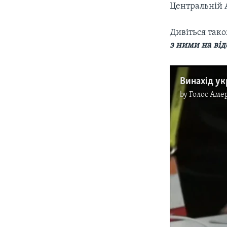
Центральній А
Дивіться так
з ними на від
by
Голос Аме