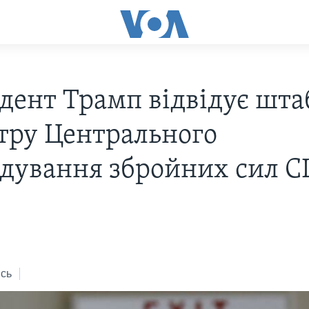
дент Трамп відвідує шта
тру Центрального
дування збройних сил 
сь