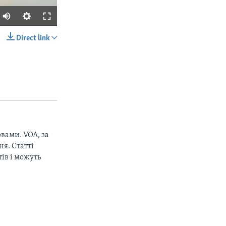
Direct link
SHARE
вами. VOA, за
px
width
я. Статті
ів і можуть