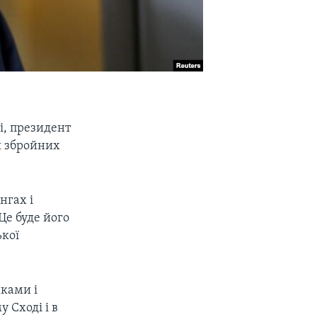
і, президент
я збройних
нгах і
Це буде його
ької
иками і
 Сході і в