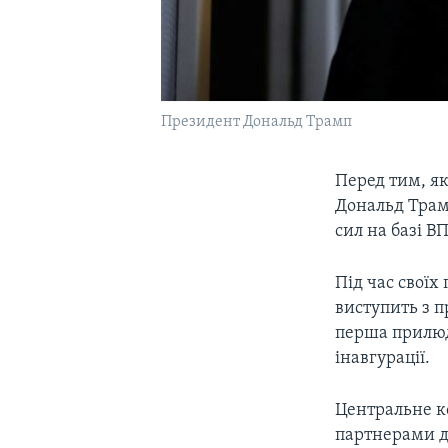
Президент Дональд Трамп
Перед тим, як
Дональд Трам
сил на базі В
Під час своїх
виступить з п
перша прилюд
інавгурації.
Центральне ко
партнерами дл