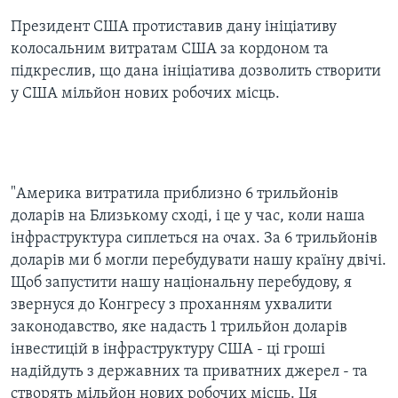
Президент США протиставив дану ініціативу
колосальним витратам США за кордоном та
підкреслив, що дана ініціатива дозволить створити
у США мільйон нових робочих місць.
"Америка витратила приблизно 6 трильйонів
доларів на Близькому сході, і це у час, коли наша
інфраструктура сиплеться на очах. За 6 трильйонів
доларів ми б могли перебудувати нашу країну двічі.
Щоб запустити нашу національну перебудову, я
звернуся до Конгресу з проханням ухвалити
законодавство, яке надасть 1 трильйон доларів
інвестицій в інфраструктуру США - ці гроші
надійдуть з державних та приватних джерел - та
створять мільйон нових робочих місць. Ця