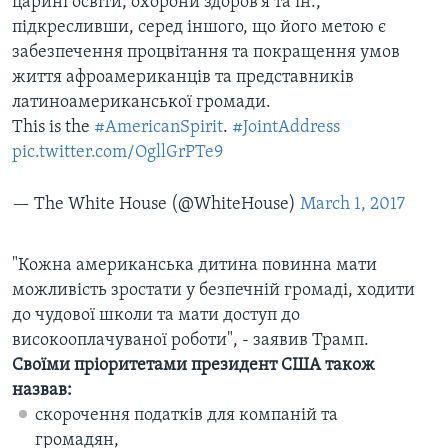
царині освіти, охорони здоров'я та ін.,
підкресливши, серед іншого, що його метою є
забезпечення процвітання та покращення умов
життя афроамериканців та представників
латиноамериканської громади.
This is the
#AmericanSpirit
.
#JointAddress
pic.twitter.com/OgllGrPTe9
— The White House (@WhiteHouse)
March 1, 2017
"Кожна американська дитина повинна мати
можливість зростати у безпечній громаді, ходити
до чудової школи та мати доступ до
високооплачуваної роботи", - заявив Трамп.
Своїми пріоритетами президент США також
назвав:
скорочення податків для компаній та
громадян,