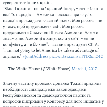
суверенітет інших країн.
"Вільні країни - це найкращий інструмент втілення
волі їх народів - і Америка поважає право усіх
народів прокладати власний шлях. Моя робота - не
у тому, щоб представляти світ. Моя робота -
представляти Сполучені Штати Америки. Але ми
знаємо, що Америці краще, коли у світі менше
конфлікту, а не більше", - заявив президент США.
"I am not going to let America be taken advantage of
anymore."
#JointAddress
pic.twitter.com/rHTD2onC4C
— The White House (@WhiteHouse)
March 1, 2017
Значну частину промови Дональд Трамп приділив
необхідності співпраці між законодавцями
Республіканської та Демократичної партій та
попросив підтримки у Конгресу для його ініціатив у