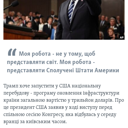
ВІДЕО
СУСПІЛЬСТВО
ТЕЛЕПРОГРАМИ
ЕКОНОМІКА
ENGLISH
ЧАС-TIME
ІСТОРІЇ УСПІХУ УКРАЇНЦІВ
БРИФІНГ ГОЛОСУ АМЕРИКИ
Learning English
СТУДІЯ ВАШИНГТОН
МИ В СОЦМЕРЕЖАХ
ВІКНО В АМЕРИКУ
Моя робота - не у тому, щоб
представляти світ. Моя робота -
ПРАЙМ-ТАЙМ
представляти Сполучені Штати Америки
ПОГЛЯД З ВАШИНГТОНА
Мови
Трамп хоче запустити у США національну
перебудову - програму оновлення інфраструктури
країни загальною вартістю у трильйон доларів. Про
це президент США заявив у ході виступу перед
спільною сесією Конгресу, яка відбулась у середу
вранці за київським часом.