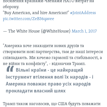
посилення країнами-членами НАТО витрат на
оборону.
"Buy American, and hire American!"
#JointAddress
pic.twitter.com/ZeB36qavee
— The White House (@WhiteHouse)
March 1, 2017
"Америка хоче знаходити нових друзів та
створювати нові партнерства, там де наші інтереси
співпадають. Ми хочемо гармонії та стабільності, а
не війни та конфлікту", - відзначив Трамп.
Вільні країни - це найкращий
інструмент втілення волі їх народів - і
Америка поважає право усіх народів
прокладати власний шлях
Трамп також наголосив, що США будуть поважати