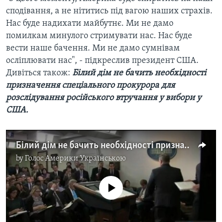
сподівання, а не нітитись під вагою наших страхів.
Нас буде надихати майбутнє. Ми не дамо
помилкам минулого стримувати нас. Нас буде
вести наше бачення. Ми не дамо сумнівам
осліплювати нас", - підкреслив президент США.
Дивіться також:
Білий дім не бачить необхідності
призначення спеціального прокурора для
розслідування російського втручання у вибори у
США.
Білий дім не бачить необхідності призначення спеціального прокурора для розслідування російського втручання у вибори у США. Відео
by
Голос Америки Українською
No media source currently available