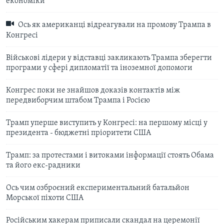
економіки
Ось як американці відреагували на промову Трампа в
Конгресі
Військові лідери у відставці закликають Трампа зберегти
програми у сфері дипломатії та іноземної допомоги
Конгрес поки не знайшов доказів контактів між
передвиборчим штабом Трампа і Росією
Трамп уперше виступить у Конгресі: на першому місці у
президента - бюджетні пріоритети США
Трамп: за протестами і витоками інформації стоять Обама
та його екс-радники
Ось чим озброєний експериментальний батальйон
Морської піхоти США
Російським хакерам приписали скандал на церемонії