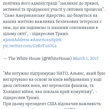
політика його адміністрації "закликає до прямої,
активної та продуманої участі у світових процесах".
"Саме Американське лідерство, що базується на
наших життєво важливих безпекових інтересах є
тим, що ми поділяємо із нашими союзниками в
цілому світі", - підкреслив Трамп.
#JointAddress
#AmericanSpirit
pic.twitter.com/GzRoTuIOGs
— The White House (@WhiteHouse)
March 1, 2017
"Ми потужно підтримуємо НАТО, Альянс, який було
виґартувано на основі зв'язків вибудованих у ході
двох світових воєн, які перемогли фашизм, та
Холодної війни, яка поклала край комунізму", -
підкреслив Трамп.
При цьому президент США відзначив важливість