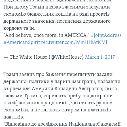
надзвичайно повільне відновлення економіки.
При цьому Трамп назвав власними заслугами
економію бюджетних коштів на ряді проектів
державного значення, посилення державного
кордону та ін.
"And believe, once more, in AMERICA."
#JointAddress
#AmericanSpirit
pic.twitter.com/Mm1HBAtKMl
— The White House (@WhiteHouse)
March 1, 2017
Трамп заявив про бажання переглянути засади
державної політики у царині імміграції, назвавши
взірцем для Америки Канаду та Австралію, які за
словами Трампа, сприяють прибуттю до країни
кваліфікованих працівників, які стають рушієм
економіки, а не лягають тягарем на платників
податків.
"Відповідно до дослідження Національної академії