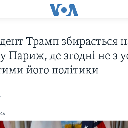
дент Трамп збирається н
у Париж, де згодні не з у
тими його політики
7
сь