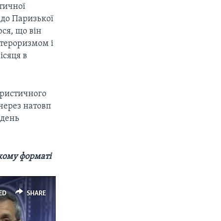
тичної
 до Паризької
юся, що він
 тероризмом і
ісяця в
ористичного
 через натовп
 день
кому форматі
ED
SHARE