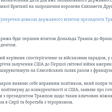
з визначенням дати для вже запланованого державного
ликої Британії на запрошення королеви Єлизавети Друг
уперечки довкола державного візитом президента Тр
рижа буде першим візитом Дональда Трампа до Франції
идентом.
й керівник спостерігатиме за військовим парадом, у 
-річчя залучення США до Першої світової війни америк
ршируватимуть на Єлисейських полях разом з француз
крон виявляє себе вправним політиком, який попри 
політикуму до конкурентності зі США, заявляє про гот
и з президентом Трампом щодо таких ключових міжн
на в Сирії та боротьба з тероризмом.