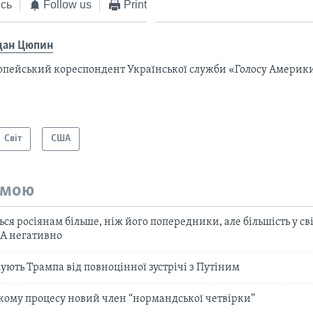
сь
Follow us
Print
дан Цюпин
опейський кореспондент Української служби «Голосу Америки
Світ
США
емою
ся росіянам більше, ніж його попередники, але більшість у сві
А негативно
ують Трампа від повноцінної зустрічі з Путіним
кому процесу новий член “нормандської четвірки”