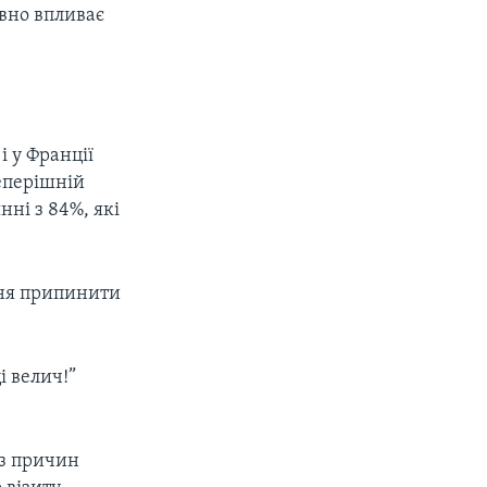
вно впливає
 у Франції
еперішній
ні з 84%, які
ння припинити
 велич!”
 з причин