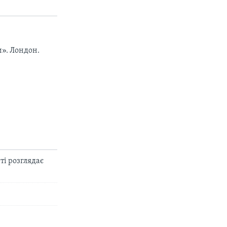
px
width
». Лондон.
ті розглядає