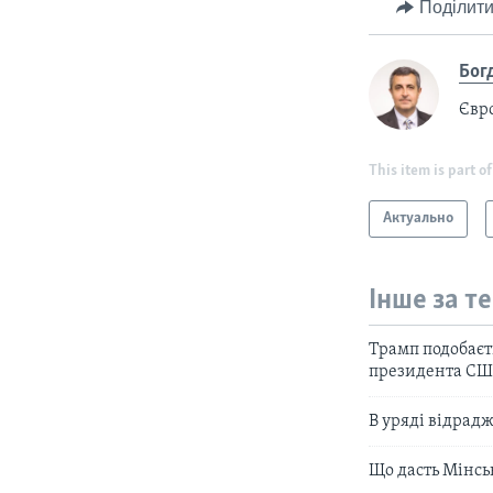
Поділити
Бог
Євр
This item is part of
Актуально
Інше за т
Трамп подобаєть
президента СШ
В уряді відрадж
Що дасть Мінсь