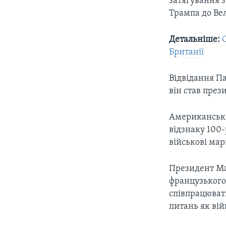
затягування 
Трампа до Ве
Детальніше:
С
Британії
Відвідання Па
він став през
Американськи
відзнаку 100
військові ма
Президент Ма
французького 
співпрацюват
питань як вій