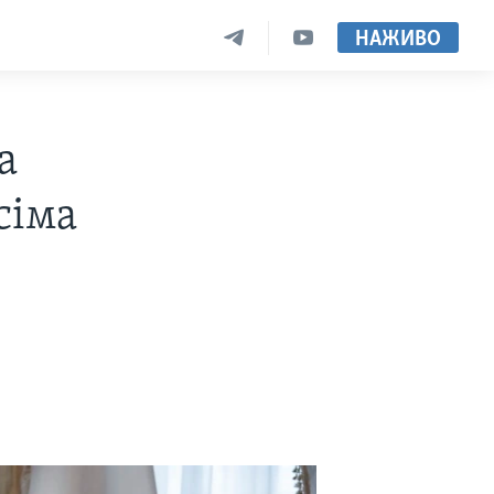
НАЖИВО
а
сіма