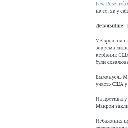
Pew Research 
на те, як у св
Детальніше:
У Європі на п
зокрема лише
керівник США
були схвалюв
Еммануель Ма
участь США у 
На противагу
Макрон закли
Небажання пр