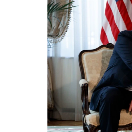
СУСПІЛЬСТВО
ТЕЛЕПРОГРАМИ
ЕКОНОМІКА
ENGLISH
ЧАС-TIME
ІСТОРІЇ УСПІХУ УКРАЇНЦІВ
БРИФІНГ ГОЛОСУ АМЕРИКИ
СТУДІЯ ВАШИНГТОН
ВІКНО В АМЕРИКУ
ПРАЙМ-ТАЙМ
ПОГЛЯД З ВАШИНГТОНА