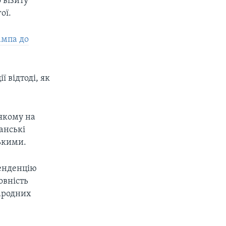
 візиту
ої.
ампа до
 відтоді, як
якому на
анські
ькими.
тенденцію
овність
ародних