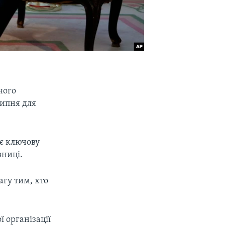
ного
ипня для
ає ключову
зниці.
агу тим, хто
 організації