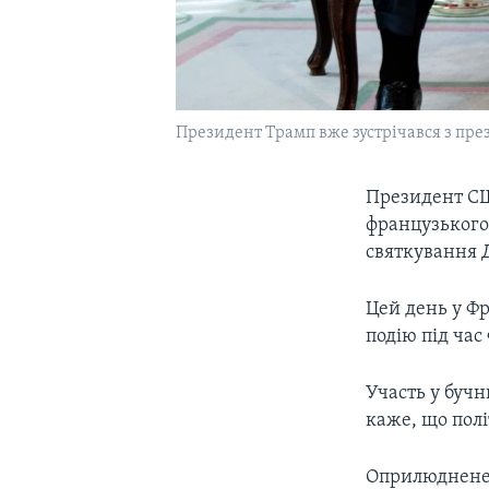
Президент Трамп вже зустрічався з пре
Президент СШ
французького
святкування Д
Цей день у Фр
подію під час
Участь у бучн
каже, що полі
Оприлюднене 