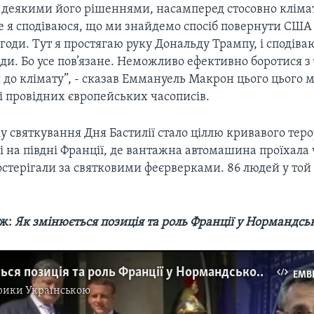
 з деякими його рішеннями, насамперед стосовно кліма
е я сподіваюся, що ми знайдемо спосіб повернути США
годи. Тут я простягаю руку Дональду Трампу, і сподіва
ди. Бо усе пов’язане. Неможливо ефективно боротися з
 до клімату”, - сказав Еммануель Макрон цього цього м
і провідних європейських часописів.
у святкування Дня Бастилії стало ціллю кривавого тер
і на півдні Франції, де вантажна автомашина проїхала
остерігали за святковими феєрверками. 86 людей у той
ж:
Як змінюється позиція та роль Франції у Нормандсь
Як змінюється позиція та роль Франції у Нормандському форматі. Відео
EMB
рики Українською