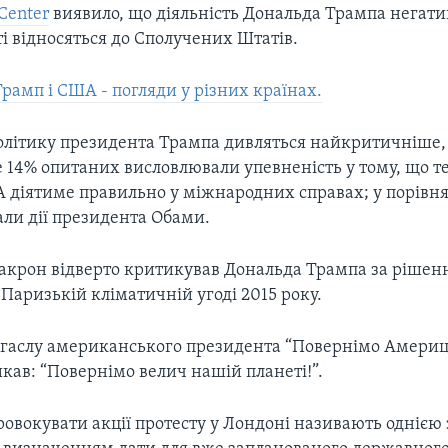
Center
виявило, що діяльність Дональда Трампа негати
іті відносяться до Сполучених Штатів.
Трамп і США - погляди у різних країнах.
олітику президента Трампа дивляться найкритичніше, і
 14% опитаних висловлювали упевненість у тому, що т
 діятиме правильно у міжнародних справах; у порівнян
али дії президента Обами.
крон відверто критикував Дональда Трампа за ріше
Паризькій кліматичній угоді 2015 року.
 гаслу американського президента “Повернімо Америці
кав: “Повернімо велич нашій планеті!”.
овокувати акції протесту у Лондоні називають однією