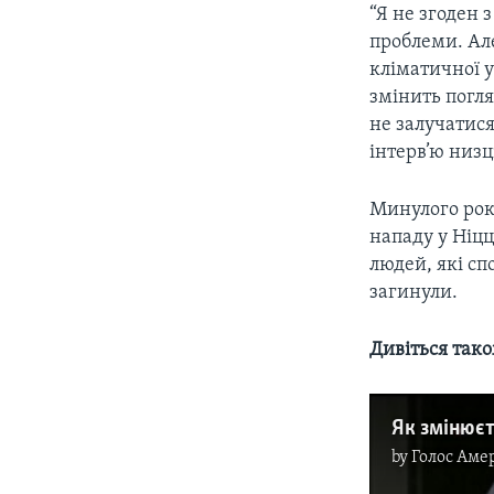
“Я не згоден
проблеми. Ал
кліматичної у
змінить погля
не залучатися
інтерв’ю низц
Минулого рок
нападу у Ніцц
людей, які сп
загинули.
Дивіться тако
by
Голос Аме