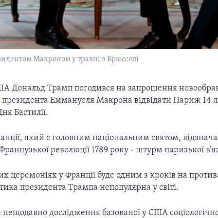
зидентом Макроном у травні в Брюсселі
А Дональд Трамп погодився на запрошення новообра
 президента Еммануеля Макрона відвідати Париж 14 л
ня Бастилії.
анції, який є головним національним святом, відзнач
 Французької революції 1789 року - штурм паризької в’я
их церемоніях у Франції буде одним з кроків на против
тика президента Трампа непопулярна у світі.
нещодавно дослідження базованої у США соціологічної