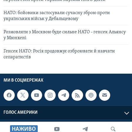
НАТО: бойовики застосували сучасну зброю проти
українських військ у Дебальцевому
Розмовляти з Москвою буде сильне НАТО - генсек Альянсу
у Мюнхені
Генсек НАТО: Росія продовжує озброювати й навчати
сепаратистів
МИ В СОЦМЕРЕЖАХ
ГОЛОС АМЕРИКИ
Голос Америки © 2026 VOA, Inc. Всі права захищені
НАЖИВО