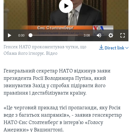
ВІДЕО
СУСПІЛЬСТВО
No media source currently available
ТЕЛЕПРОГРАМИ
ЕКОНОМІКА
ENGLISH
ЧАС-TIME
ІСТОРІЇ УСПІХУ УКРАЇНЦІВ
БРИФІНГ ГОЛОСУ АМЕРИКИ
0:00
3:08
Learning English
СТУДІЯ ВАШИНГТОН
Генсек НАТО прокоментував чутки, що
Direct link
МИ В СОЦМЕРЕЖАХ
Обама його ігнорує. Відео
ВІКНО В АМЕРИКУ
ПРАЙМ-ТАЙМ
Генеральний секретар НАТО відкинув заяви
ПОГЛЯД З ВАШИНГТОНА
президента Росії Володимира Путіна, який
Мови
звинуватив Захід у спробах підірвати його
правління і дестабілізувати країну.
«Це черговий приклад тієї пропаганди, яку Росія
веде з багатьох напрямків», - заявив генсекретар
НАТО Єнс Столтенберґ в інтерв'ю «Голосу
Америки» у Вашингтоні.