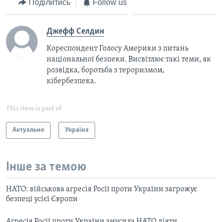
Поділитись
Follow us
Джефф Селдин
Кореспондент Голосу Америки з питань
національної безпеки. Висвітлює такі теми, як
розвідка, боротьба з тероризмом,
кібербезпека.
This item is part of
Актуально
Україна
Інше за темою
НАТО: військова агресія Росії проти України загрожує
безпеці усієї Європи
Агресія Росії проти України змусила НАТО діяти