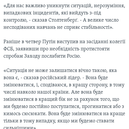
«Для нас важливо уникнути ситуацій, нерозуміння,
випадкових інцидентів, які вийдуть з-під
контролю, - сказав Столтенберґ. - А велике число
несподіваних навчань не сприяє стабільності».
Раніше в четвер Путін виступив на засіданні колегії
ФСБ, заявивши про необхідність протистояти
спробам Заходу послабити Росію.
«Ситуація не може залишатися вічно такою, яка
вона є, - сказав російський лідер. - Вона буде
змінюватися, і, сподіваюся, в кращу сторону, в тому
числі навколо нашої країни. Але вона буде
змінюватися в кращий бік не за рахунок того, що
ми будемо постійно поступатися, прогинатися або з
кимось сюсюкати. Вона буде змінюватися на краще
тільки в тому випадку, якщо ми будемо ставати
сильнішими».