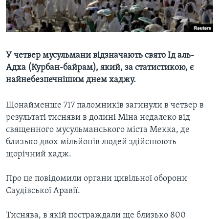
ВІДЕО
СУСПІЛЬСТВО
ТЕЛЕПРОГРАМИ
ЕКОНОМІКА
ENGLISH
ЧАС-TIME
ІСТОРІЇ УСПІХУ УКРАЇНЦІВ
БРИФІНГ ГОЛОСУ АМЕРИКИ
У четвер мусульмани відзначають свято Ід аль-
Learning English
Адха (Курбан-байрам), який, за статистикою, є
СТУДІЯ ВАШИНГТОН
найнебезпечнішим днем хаджу.
МИ В СОЦМЕРЕЖАХ
ВІКНО В АМЕРИКУ
Щонайменше 717 паломників загинули в четвер в
ПРАЙМ-ТАЙМ
результаті тисняви в долині Міна недалеко від
ПОГЛЯД З ВАШИНГТОНА
священного мусульманського міста Мекка, де
Мови
близько двох мільйонів людей здійснюють
щорічний хадж.
Про це повідомили органи цивільної оборони
Саудівської Аравії.
Тиснява, в якій постраждали ще близько 800