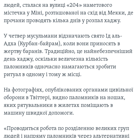
людей, сталася на вулиці «204» наметового
містечка у Міні, розташованої на схід від Мекки, де
прочани проводять кілька днів у розпал хаджу.
У четвер мусульмани відзначають свято Ід аль-
Адха (Курбан-байрам), коли вони приносять в
жертву баранів. Традиційно, це найнебезпечніший
день хаджу, оскільки величезна кількість
паломників одночасно намагаються зробити
ритуал в одному і тому ж місці.
На фотографіях, опублікованих органами цивільної
оборони в Твіттері, видно паломників на ношах,
яких рятувальники в жилетах поміщають в
машину швидкої допомоги.
«Проводиться робота по розділенню великих груп
людей і напряму паломників через альтернативні