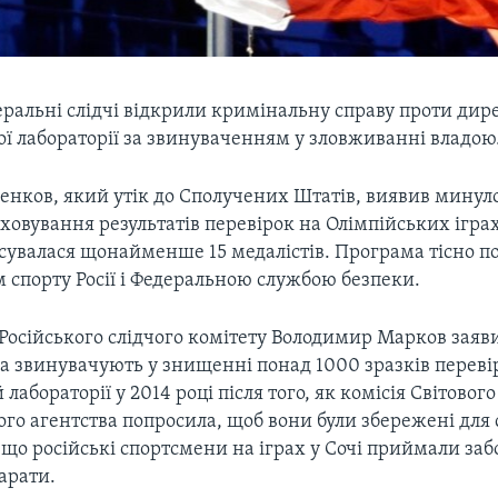
еральні слідчі відкрили кримінальну справу проти дир
ї лабораторії за звинуваченням у зловживанні владою
енков, який утік до Сполучених Штатів, виявив минул
овування результатів перевірок на Олімпійських іграх 
осувалася щонайменше 15 медалістів. Програма тісно по
 спорту Росії і Федеральною службою безпеки.
осійського слідчого комітету Володимир Марков заявив
а звинувачують у знищенні понад 1000 зразків переві
лабораторії у 2014 році після того, як комісія Світового
го агентства попросила, щоб вони були збережені для с
що російські спортсмени на іграх у Сочі приймали заб
арати.