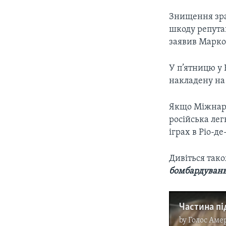
Знищення зра
шкоду репутац
заявив Марко
У п’ятницю у 
накладену на
Якщо Міжнаро
російська лег
іграх в Ріо-д
Дивіться так
бомбардувань
by
Голос Аме