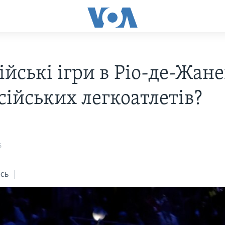
ійські ігри в Ріо-де-Жан
сійських легкоатлетів?
6
сь