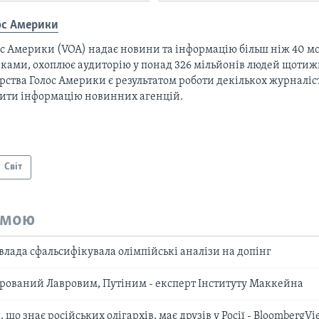
ос Америки
с Америки (VOA) надає новини та інформацію більш ніж 40 мо
ками, охоплює аудиторію у понад 326 мільйонів людей щотижн
рства Голос Америки є результатом роботи декількох журналіст
тити інформацію новинних агенцій.
Світ
емою
влада сфальсифікувала олімпійські аналізи на допінг
арований Лавровим, Путіним - експерт Інституту Маккейна
 що знає російських олігархів, має друзів у Росії - BloombergV