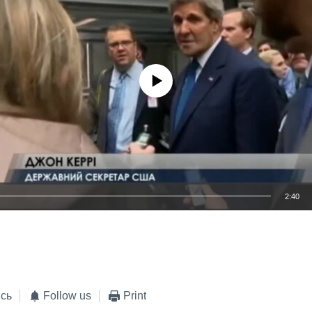
No media source currently available
2:40
EMBED
сь
Follow us
Print