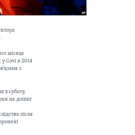
ектора
.
ого місяця
у Сочі в 2014
в’язана з
 в суботу,
рки на допінг
лідства після
оронені