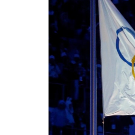
СУСПІЛЬСТВО
ТЕЛЕПРОГРАМИ
ЕКОНОМІКА
ENGLISH
ЧАС-TIME
ІСТОРІЇ УСПІХУ УКРАЇНЦІВ
БРИФІНГ ГОЛОСУ АМЕРИКИ
СТУДІЯ ВАШИНГТОН
ВІКНО В АМЕРИКУ
ПРАЙМ-ТАЙМ
ПОГЛЯД З ВАШИНГТОНА