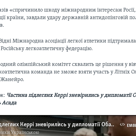
зів «спричинило шкоду міжнародним інтересам Росії,
ії країни, завдали удару державній антидопінговій по
в.
Відні Міжнародна асоціації легкої атлетики підтримала
 Російську легкоатлетичну федерацію.
дний олімпійський комітет схвалить це рішення у вівт
коатлетична команда не зможе взяти участь у Літніх 
е-Жанейро.
ож:
Частина підлеглих Керрі зневірились у дипломатії 
 Асада
Частина підлеглих Керрі зневірились у дипломатії Обами, хочуть бомбардувань Асада. Відео
EMB
рики Українською