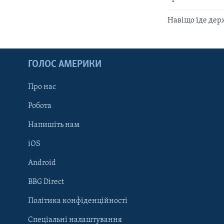
Навіщо їде де
ГОЛОС АМЕРИКИ
Про нас
Робота
Напишіть нам
iOS
Android
Learning English
BBG Direct
Політика конфіденційності
МИ В СОЦМЕРЕЖАХ
Спеціальні налаштування