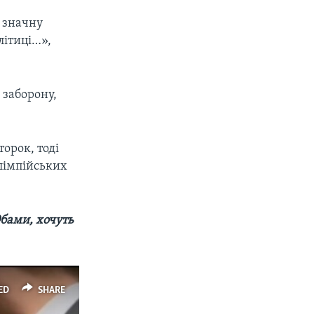
 значну
літиці…»,
 заборону,
орок, тоді
Олімпійських
Обами, хочуть
ED
SHARE