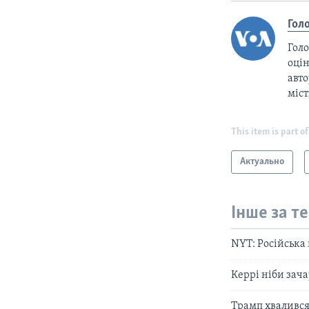
Гол
Голо
оцін
авто
міс
This item is part of
Актуально
Інше за т
NYT: Pосійська 
Керрі ніби зач
Трамп хвалився,