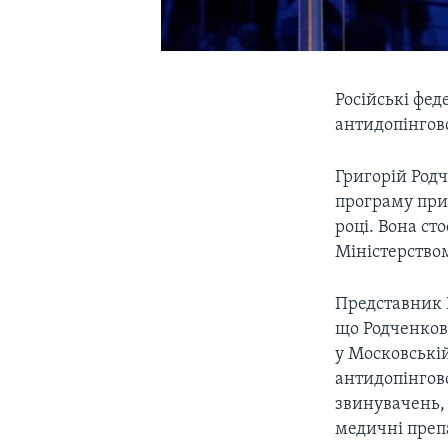
Російські фед
антидопінгово
Григорій Родч
програму прих
році. Вона ст
Міністерством
Представник Р
що Родченков
у Московській 
антидопінгово
звинувачень, 
медичні преп