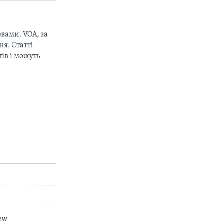
вами. VOA, за
px
width
я. Статті
ів і можуть
iew