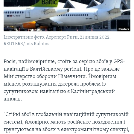
ВІДЕО
СУСПІЛЬСТВО
ТЕЛЕПРОГРАМИ
ЕКОНОМІКА
ENGLISH
ЧАС-TIME
ІСТОРІЇ УСПІХУ УКРАЇНЦІВ
БРИФІНГ ГОЛОСУ АМЕРИКИ
Ілюстративне фото. Аеропорт Риги, 21 липня 2022.
Learning English
СТУДІЯ ВАШИНГТОН
REUTERS/Ints Kalnins
МИ В СОЦМЕРЕЖАХ
ВІКНО В АМЕРИКУ
Росія, найімовірніше, стоїть за серією збоїв у GPS-
ПРАЙМ-ТАЙМ
навігації в Балтійському регіоні. Про це заявляє
ПОГЛЯД З ВАШИНГТОНА
Міністерство оборони Німеччини. Ймовірним
Мови
місцем розташування джерела проблем із
супутниковою навігацією є Калінінградський
анклав.
"Стійкі збої в глобальній навігаційній супутниковій
системі, ймовірно, мають російське походження і
ґрунтуються на збоях в електромагнітному спектрі,