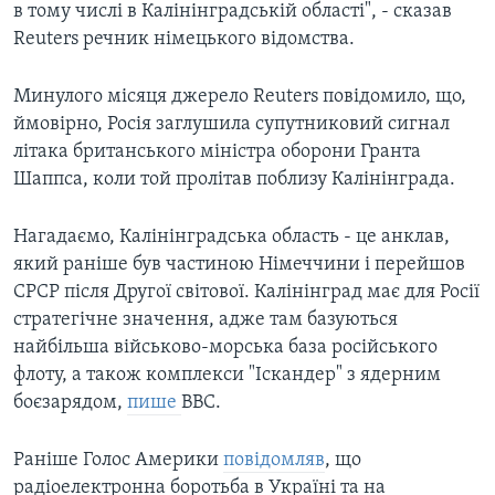
в тому числі в Калінінградській області", - сказав
Reuters речник німецького відомства.
Минулого місяця джерело Reuters повідомило, що,
ймовірно, Росія заглушила супутниковий сигнал
літака британського міністра оборони Гранта
Шаппса, коли той пролітав поблизу Калінінграда.
Нагадаємо, Калінінградська область - це анклав,
який раніше був частиною Німеччини і перейшов
СРСР після Другої світової. Калінінград має для Росії
стратегічне значення, адже там базуються
найбільша військово-морська база російського
флоту, а також комплекси "Іскандер" з ядерним
боєзарядом,
пише
BBC.
Раніше Голос Америки
повідомляв
, що
радіоелектронна боротьба в Україні та на