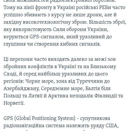
своїх можливостей радіоелектронної боротьби.
Тому на лінії фронту в Україні російські РЕБи часто
успішно збивають з курсу не лише дрони, але й
західну високотехнологічну зброю. Більшість зброї,
яку використовують Сили оборони України,
керуються GPS-сигналом, який уразливий до
глушіння чи створення хибних сигналів.
Ці перепони часто виходять далеко за межі зон
збройних конфліктів в Україні та на Близькому
Сході, й серед найбільш уразливих до цього
регіонів: Чорне море, зона від Туреччини до
Азербайджану, Середземне море, Балтія біля
Польщі та Латвії й Арктика неподалік Фінляндії та
Норвегії.
GPS (Global Positioning System) - супутникова
радіонавігаційна система належить уряду США,