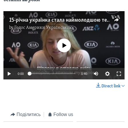
15-річна українка стала наймолодшою тенісисткою "Australia Open" за останні 22 роки. Відео
by
Голос Америки Українською
No media source currently available
0:00
1:40
Direct link
Поділитись
Follow us