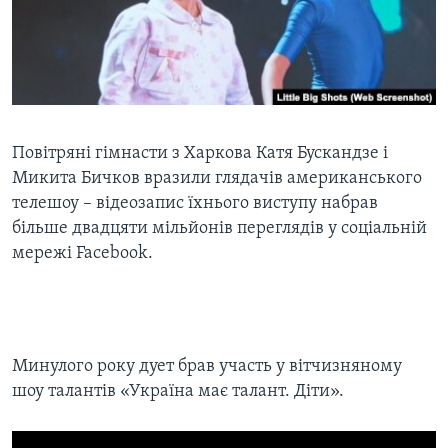
ВІДЕО
СУСПІЛЬСТВО
ТЕЛЕПРОГРАМИ
ЕКОНОМІКА
ENGLISH
ЧАС-TIME
ІСТОРІЇ УСПІХУ УКРАЇНЦІВ
БРИФІНГ ГОЛОСУ АМЕРИКИ
Learning English
СТУДІЯ ВАШИНГТОН
Повітряні гімнасти з Харкова Катя Бускандзе і
Микита Бичков вразили глядачів американського
МИ В СОЦМЕРЕЖАХ
ВІКНО В АМЕРИКУ
телешоу – відеозапис їхнього виступу набрав
ПРАЙМ-ТАЙМ
більше двадцяти мільйонів переглядів у соціальній
мережі Facebook.
ПОГЛЯД З ВАШИНГТОНА
Мови
Минулого року дует брав участь у вітчизняному
шоу талантів «Україна має талант. Діти».