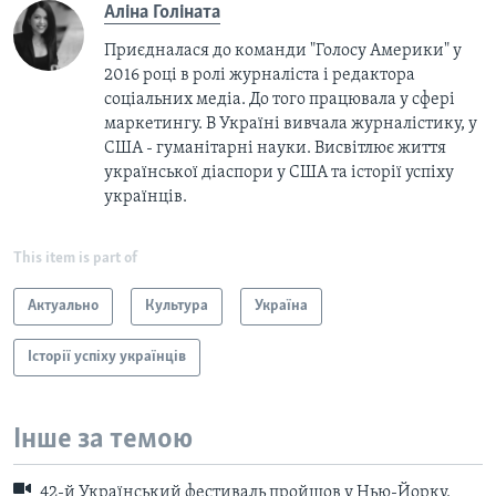
Аліна Голіната
Приєдналася до команди "Голосу Америки" у
2016 році в ролі журналіста і редактора
соціальних медіа. До того працювала у сфері
маркетингу. В Україні вивчала журналістику, у
США - гуманітарні науки. Висвітлює життя
української діаспори у США та історії успіху
українців.
This item is part of
Актуально
Культура
Україна
Історії успіху українців
Інше за темою
42-й Український фестиваль пройшов у Нью-Йорку.