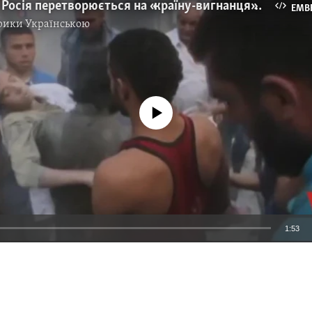
Чи справді Росія перетворюється на «країну-вигнанця»? Відео
EMB
рики Українською
No media source currently available
1:53
EMBED