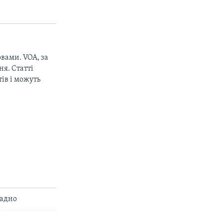
вами. VOA, за
px
width
я. Статті
ів і можуть
ладно