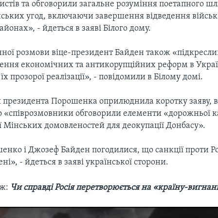
атистів та обговорили загальне розуміння поетапного шл
нських угод, включаючи завершення відведення військ
йонах», - йдеться в заяві Білого дому.
онної розмови віце-президент Байден також «підкресл
ення економічних та антикорупційних реформ в Украї
їх прозорої реалізації», - повідомили в Білому домі.
я президента Порошенка оприлюднила коротку заяву, в
о «співрозмовники обговорили елементи «дорожньої 
ї Мінських домовленостей для деокупації Донбасу».
енко і Джозеф Байден погодилися, що санкції проти Ро
ні», - йдеться в заяві української сторони.
ож:
Чи справді Росія перетворюється на «країну-вигнан