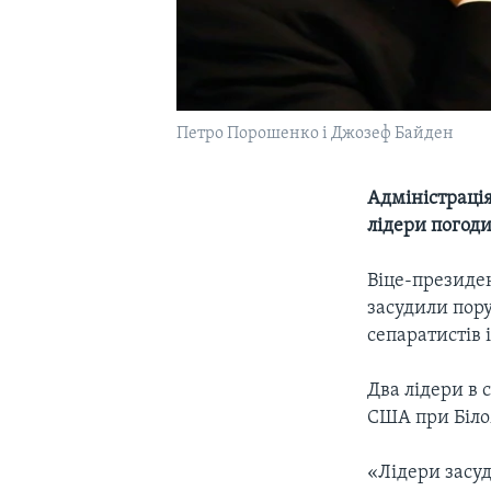
Петро Порошенко і Джозеф Байден
Адміністрація
лідери погоди
Віце-президе
засудили пор
сепаратистів 
Два лідери в 
США при Біло
«Лідери засу