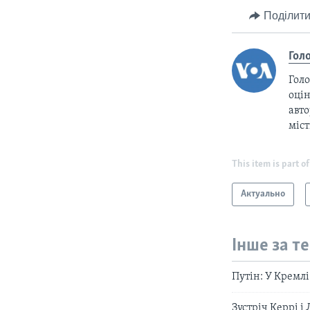
Поділити
Гол
Голо
оцін
авто
міс
This item is part of
Актуально
Інше за т
Путін: У Кремлі
Зустріч Керрі і