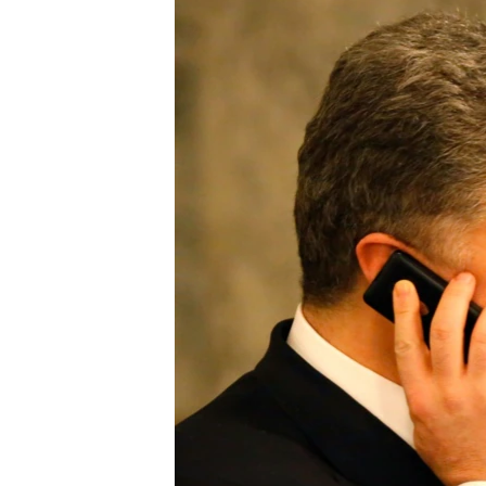
СУСПІЛЬСТВО
ТЕЛЕПРОГРАМИ
ЕКОНОМІКА
ENGLISH
ЧАС-TIME
ІСТОРІЇ УСПІХУ УКРАЇНЦІВ
БРИФІНГ ГОЛОСУ АМЕРИКИ
СТУДІЯ ВАШИНГТОН
ВІКНО В АМЕРИКУ
ПРАЙМ-ТАЙМ
ПОГЛЯД З ВАШИНГТОНА