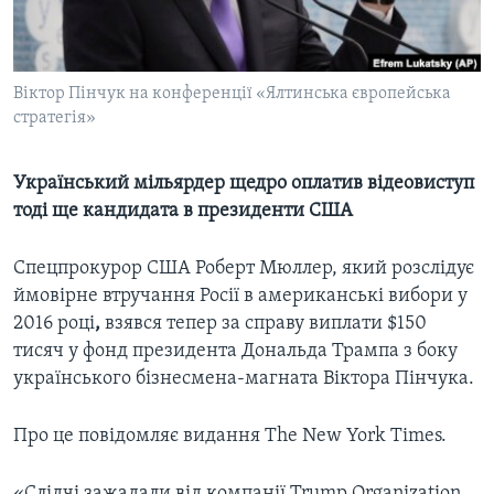
ВІДЕО
СУСПІЛЬСТВО
ТЕЛЕПРОГРАМИ
ЕКОНОМІКА
ENGLISH
ЧАС-TIME
Віктор Пінчук на конференції «Ялтинська європейська
ІСТОРІЇ УСПІХУ УКРАЇНЦІВ
стратегія»
БРИФІНГ ГОЛОСУ АМЕРИКИ
Learning English
СТУДІЯ ВАШИНГТОН
Український мільярдер щедро оплатив відеовиступ
МИ В СОЦМЕРЕЖАХ
ВІКНО В АМЕРИКУ
тоді ще кандидата в президенти США
ПРАЙМ-ТАЙМ
Спецпрокурор США Роберт Мюллер, який розслідує
ПОГЛЯД З ВАШИНГТОНА
ймовірне втручання Росії в американські вибори у
Мови
2016 році
,
взявся тепер за справу виплати $150
тисяч у фонд президента Дональда Трампа з боку
українського бізнесмена-магната Віктора Пінчука.
Про це повідомляє видання The New York Times.
«Слідчі зажадали від компанії Trump Organization