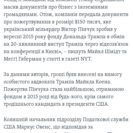
масив документів про бізнес з іноземними
громадянами. Отож, компанія передала документи
про пожертвування в розмірі $150 тисяч, яке
український мільярдер Віктор Пінчук зробив у
вересні 2015 року фонду Дональда Трампа в обмін
на 20-хвилинний виступ Трампа через відеозв'язок
на конференції в Києві», – пишуть Майкл Шмідт та
Меґґі Габерман у статті в газеті NYT.
За даними авторів, гроші були внесені на вимогу
особистого авдвоката Трампа Майкла Коена.
Пожертва Пінчука стала найбільшою, отриманою
фондом в 2015 році від будь-кого, крім самого
тродішнього кандидата в президенти США.
Колишній начальник підрозділу Податкової служби
США Маркус Овенс, що відповідав за