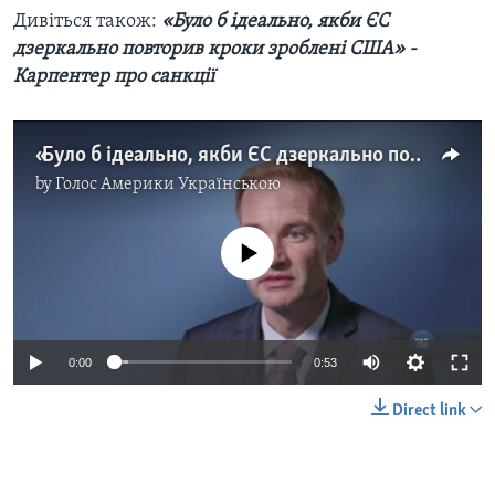
Дивіться також:
«Було б ідеально, якби ЄС
дзеркально повторив кроки зроблені США» -
Карпентер про санкції
«Було б ідеально, якби ЄС дзеркально повторив кроки зроблені США» - Карпентер про санкції. Відео
by
Голос Америки Українською
No media source currently available
0:00
0:53
Direct link