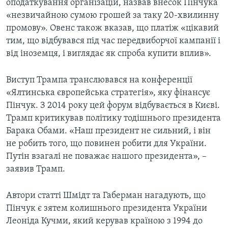
оподаткування організацій, назвав внесок Пінчука
«незвичайною сумою грошей за таку 20-хвилинну
промову». Овенс також вказав, що платіж «цікавий
тим, що відбувався під час передвиборчої кампанії і
від іноземця, і виглядає як спроба купити вплив».
Виступ Трампа транслювався на конференції
«Ялтинська європейська стратегія», яку фінансує
Пінчук. З 2014 року цей форум відбувається в Києві.
Трамп критикував політику тодішнього президента
Барака Обами. «Наш президент не сильний, і він
не робить того, що повинен робити для України.
Путін взагалі не поважає нашого президента», –
заявив Трамп.
Автори статті Шмідт та Габерман нагадують, що
Пінчук є зятем колишнього президента України
Леоніда Кучми, який керував країною з 1994 до