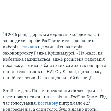
"В 2016 році, здоров'ю американської демократії
зашкодили спроби Росії втрутитись до наших
виборів, -
заявив
ще один зі співавторів
законопроекту Раджа Крішнамурті. - На жаль, ця
небезпека залишається, адже російська Федерація
продовжує вживати багато тих самих тактик проти
нашию союзників по НАТО у Європі, що загрожує
нашій колективній та національній безпеці".
В той же день Палата представників затвердила і
постанову з невизнання зазіхань Росії на Крим. Під
час голосування,
постанову
підтримало 427
конгресменів, а один голос було віддано проти.