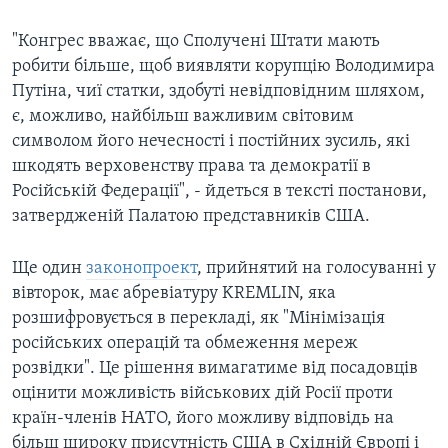
"Конгрес вважає, що Сполучені Штати мають
робити більше, щоб виявляти корупцію Володимира
Путіна, чиї статки, здобуті невідповідним шляхом,
є, можливо, найбільш важливим світовим
символом його нечесності і постійних зусиль, які
шкодять верховенству права та демократії в
Російській Федерації", - йдеться в тексті постанови,
затвердженій Палатою представників США.
Ще один
законопроект
, прийнятий на голосуванні у
вівторок, має абревіатуру KREMLIN, яка
розшифровується в перекладі, як "Мінімізація
російських операцій та обмеження мереж
розвідки". Це рішення вимагатиме від посадовців
оцінити можливість військових дій Росії проти
країн-членів НАТО, його можливу відповідь на
більш широку присутність США в Східній Європі і