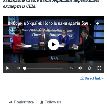
кандидатів бачать найімовірнішим переможцем
експерти із США
Вибори в Україні: Кого із кандидатів бачать найімовірнішим переможцем експерти із США. Відео
by
Голос Америки Українською
No media source currently available
0:00
3:15
Direct link
Поділитись
Follow us