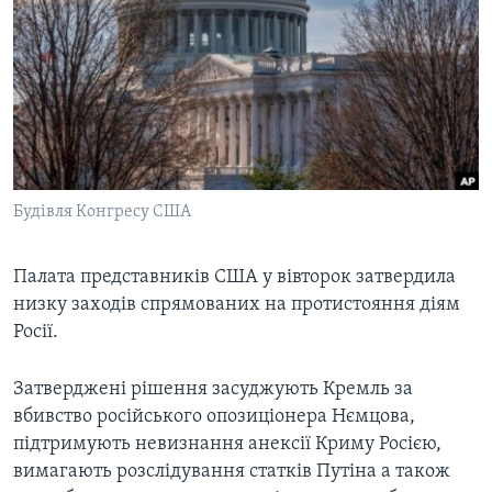
ВІДЕО
СУСПІЛЬСТВО
ТЕЛЕПРОГРАМИ
ЕКОНОМІКА
ENGLISH
ЧАС-TIME
ІСТОРІЇ УСПІХУ УКРАЇНЦІВ
БРИФІНГ ГОЛОСУ АМЕРИКИ
Learning English
СТУДІЯ ВАШИНГТОН
МИ В СОЦМЕРЕЖАХ
ВІКНО В АМЕРИКУ
Будівля Конгресу США
ПРАЙМ-ТАЙМ
Палата представників США у вівторок затвердила
ПОГЛЯД З ВАШИНГТОНА
Мови
низку заходів спрямованих на протистояння діям
Росії.
Затверджені рішення засуджують Кремль за
вбивство російського опозиціонера Нємцова,
підтримують невизнання анексії Криму Росією,
вимагають розслідування статків Путіна а також