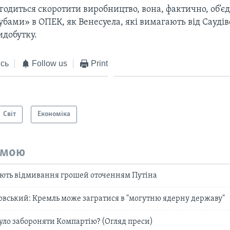
годиться скоротити виробництво, вона, фактично, об’єд
бами» в ОПЕК, як Венесуела, які вимагають від Саудівс
идобутку.
сь
Follow us
Print
Світ
Економіка
емою
ють відмивання грошей оточенням Путіна
вський: Кремль може загратися в "могутню ядерну державу"
було забороняти Компартію? (Огляд преси)