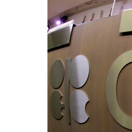
СУСПІЛЬСТВО
ТЕЛЕПРОГРАМИ
ЕКОНОМІКА
ENGLISH
ЧАС-TIME
ІСТОРІЇ УСПІХУ УКРАЇНЦІВ
БРИФІНГ ГОЛОСУ АМЕРИКИ
СТУДІЯ ВАШИНГТОН
ВІКНО В АМЕРИКУ
ПРАЙМ-ТАЙМ
ПОГЛЯД З ВАШИНГТОНА