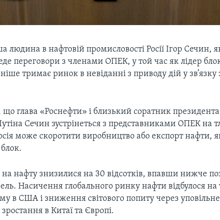
 людина в нафтовій промисловості Росії Ігор Сечин, як
еде переговори з членами ОПЕК, у той час як лідер блок
раніше тримає ринок в невіданні з приводу дій у зв’язку
 що глава «Роснефти» і близький соратник президента 
тіна Сечин зустрінеться з представниками ОПЕК на тлі
осія може скоротити виробництво або експорт нафти, я
 блок.
 на нафту знизилися на 30 відсотків, впавши нижче по
рель. Насичення глобального ринку нафти відбулося на 
уму в США і зниження світового попиту через уповільн
зростання в Китаї та Європі.