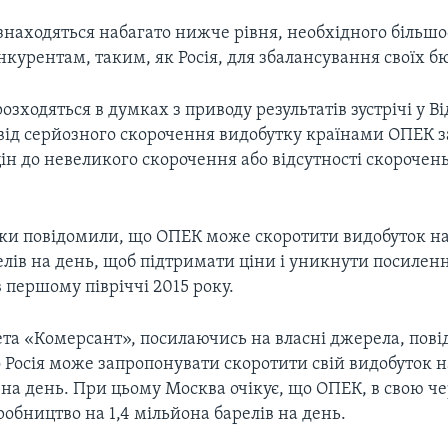
знаходяться набагато нижче рівня, необхідного більшо
нкурентам, таким, як Росія, для збалансування своїх б
розходяться в думках з приводу результатів зустрічі у В
від серйозного скорочення видобутку країнами ОПЕК 
н до невеликого скорочення або відсутності скорочен
ики повідомили, що ОПЕК може скоротити видобуток на
лів на день, щоб підтримати ціни і уникнути посилен
 першому півріччі 2015 року.
ета «Комерсант», посилаючись на власні джерела, пові
 Росія може запропонувати скоротити свій видобуток 
 на день. При цьому Москва очікує, що ОПЕК, в свою че
бництво на 1,4 мільйона барелів на день.