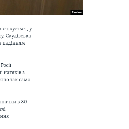
 очікується, у
у, Саудівська
 з падінням
Росії
 натяків з
кщо так само
значки в 80
тлі
ення