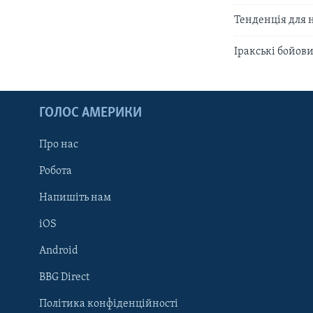
Тенденція для н
Іракські бойов
ГОЛОС АМЕРИКИ
Про нас
Робота
Напишіть нам
iOS
Android
Learning English
BBG Direct
Політика конфіденційності
МИ В СОЦМЕРЕЖАХ