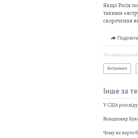
Якщо Росія по
такими «ястру
скорочення в
Поділити
This item is part of
Актуально
Інше за т
У США розсліду
Володимир Буко
Чому не варто 