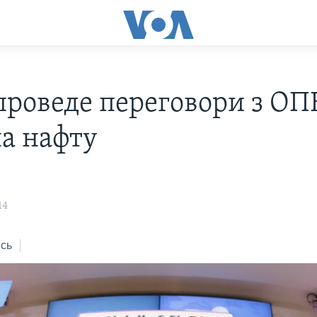
 проведе переговори з ОП
на нафту
14
сь