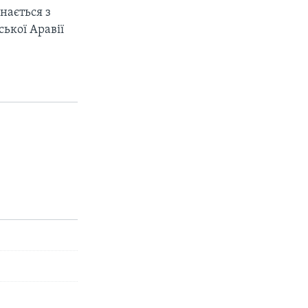
нається з
ької Аравії