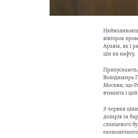
Найвпливовіша
вівторок пров
Аравія, як і 
цін на нафту.
Припускають,
Володимира Пу
Москви, що Р
вчинить і цей
З червня ціни
доларів за ба
сланцевого б
економічного 