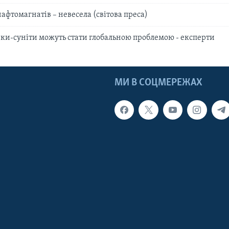
афтомагнатів – невесела (світова преса)
ики-суніти можуть стати глобальною проблемою - експерти
МИ В СОЦМЕРЕЖАХ