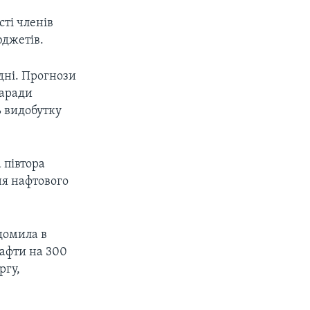
сті членів
юджетів.
ідні. Прогнози
заради
ь видобутку
 півтора
ня нафтового
домила в
нафти на 300
ргу,