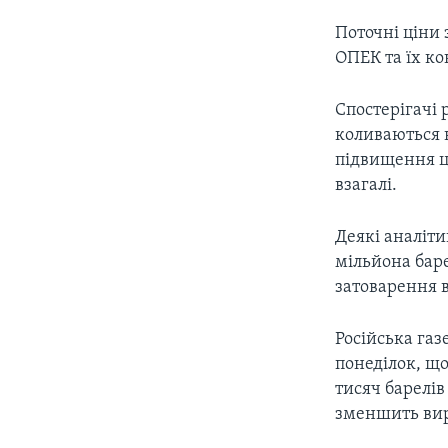
Поточні ціни 
ОПЕК та їх ко
Спостерігачі 
коливаються 
підвищення ці
взагалі.
Деякі аналіт
мільйона баре
затоварення в
Російська газ
понеділок, що
тисяч барелів
зменшить виро