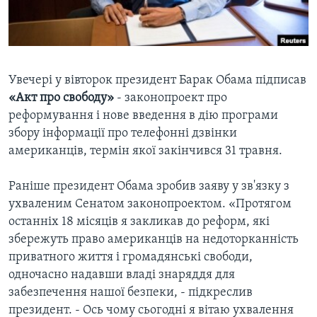
ВІДЕО
СУСПІЛЬСТВО
ТЕЛЕПРОГРАМИ
ЕКОНОМІКА
ENGLISH
ЧАС-TIME
ІСТОРІЇ УСПІХУ УКРАЇНЦІВ
БРИФІНГ ГОЛОСУ АМЕРИКИ
Увечері у вівторок президент Барак Обама підписав
Learning English
«Акт про свободу»
- законопроект про
СТУДІЯ ВАШИНГТОН
реформування і нове введення в дію програми
МИ В СОЦМЕРЕЖАХ
ВІКНО В АМЕРИКУ
збору інформації про телефонні дзвінки
американців, термін якої закінчився 31 травня.
ПРАЙМ-ТАЙМ
ПОГЛЯД З ВАШИНГТОНА
Раніше президент Обама зробив заяву у зв'язку з
Мови
ухваленим Сенатом законопроектом. «Протягом
останніх 18 місяців я закликав до реформ, які
збережуть право американців на недоторканність
приватного життя і громадянські свободи,
одночасно надавши владі знаряддя для
забезпечення нашої безпеки, - підкреслив
президент. - Ось чому сьогодні я вітаю ухвалення