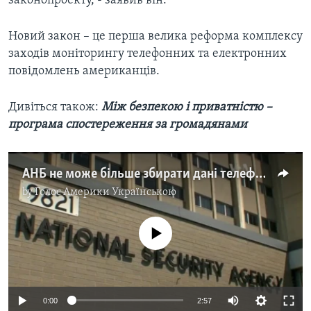
законопроекту, - заявив він.
Новий закон – це перша велика реформа комплексу
заходів моніторингу телефонних та електронних
повідомлень американців.
Дивіться також:
Між безпекою і приватністю –
програма спостереження за громадянами
АНБ не може більше збирати дані телефонних розмов. Відео
by
Голос Америки Українською
No media source currently available
0:00
2:57