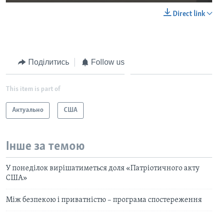
Direct link
Поділитись
Follow us
This item is part of
Актуально
США
Інше за темою
У понеділок вирішатиметься доля «Патріотичного акту
США»
Між безпекою і приватністю – програма спостереження