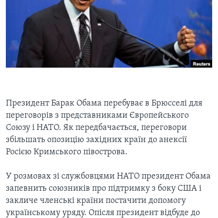
ВІДЕО
СУСПІЛЬСТВО
ТЕЛЕПРОГРАМИ
ЕКОНОМІКА
ENGLISH
ЧАС-TIME
ІСТОРІЇ УСПІХУ УКРАЇНЦІВ
БРИФІНГ ГОЛОСУ АМЕРИКИ
Learning English
СТУДІЯ ВАШИНГТОН
МИ В СОЦМЕРЕЖАХ
ВІКНО В АМЕРИКУ
Президент Барак Обама перебуває в Брюсселі для
ПРАЙМ-ТАЙМ
переговорів з представниками Європейського
ПОГЛЯД З ВАШИНГТОНА
Союзу і НАТО. Як передбачається, переговори
Мови
збільшать опозицію західних країн до анексії
Росією Кримського півострова.
У розмовах зі службовцями НАТО президент Обама
запевнить союзників про підтримку з боку США і
закличе членські країни постачити допомогу
українському уряду. Опісля президент відбуде до