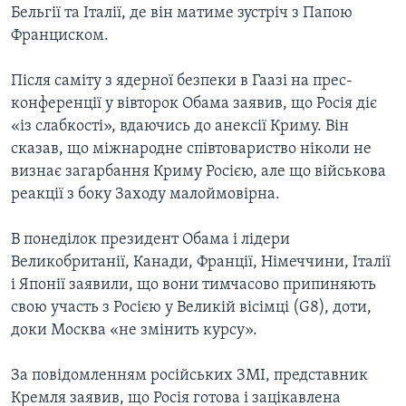
Бельгії та Італії, де він матиме зустріч з Папою
Франциском.
Після саміту з ядерної безпеки в Гаазі на прес-
конференції у вівторок Обама заявив, що Росія діє
«із слабкості», вдаючись до анексії Криму. Він
сказав, що міжнародне співтовариство ніколи не
визнає загарбання Криму Росією, але що військова
реакції з боку Заходу малоймовірна.
В понеділок президент Обама і лідери
Великобританії, Канади, Франції, Німеччини, Італії
і Японії заявили, що вони тимчасово припиняють
свою участь з Росією у Великій вісімці (G8), доти,
доки Москва «не змінить курсу».
За повідомленням російських ЗМІ, представник
Кремля заявив, що Росія готова і зацікавлена