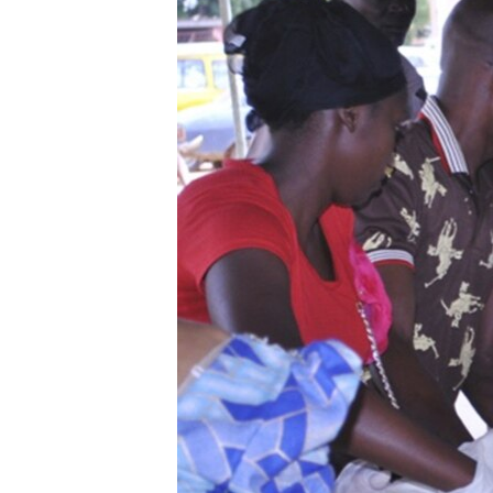
СУСПІЛЬСТВО
ТЕЛЕПРОГРАМИ
ЕКОНОМІКА
ENGLISH
ЧАС-TIME
ІСТОРІЇ УСПІХУ УКРАЇНЦІВ
БРИФІНГ ГОЛОСУ АМЕРИКИ
СТУДІЯ ВАШИНГТОН
ВІКНО В АМЕРИКУ
ПРАЙМ-ТАЙМ
ПОГЛЯД З ВАШИНГТОНА