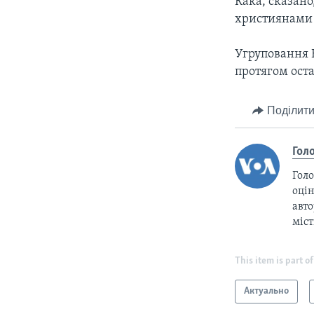
Кака, сказано
християнами
Угруповання Б
протягом оста
Поділити
Гол
Голо
оцін
авто
міс
This item is part of
Актуально