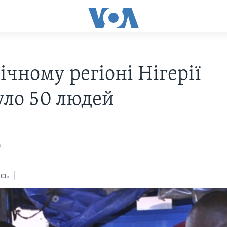
ічному регіоні Нігерії
уло 50 людей
2
сь