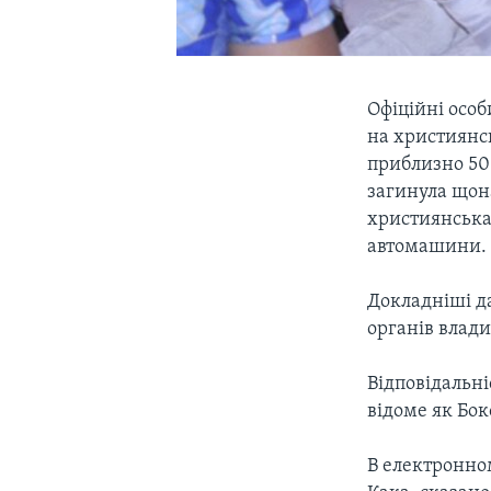
Офіційні особ
на християнсь
приблизно 50 
загинула щон
християнська
автомашини.
Докладніші да
органів влади
Відповідальні
відоме як Бок
В електронном