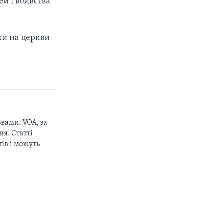
ей і вбивства
аки на церкви
вами. VOA, за
я. Статті
ів і можуть