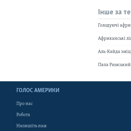
Інше за т
Голодуючі афри
Африканські лік
Аль-Кайда зміц
Папа Римський 
ГОЛОС АМЕРИКИ
Про нас
Робота
Напишіть нам