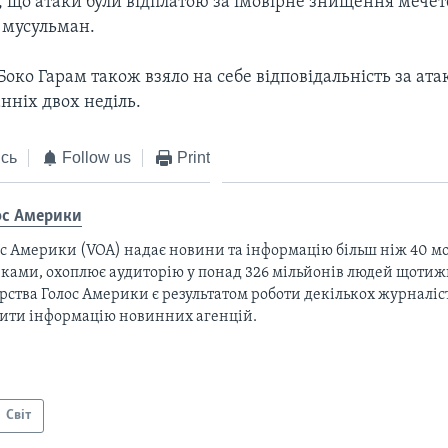
, що атаки були відплатою за імовірне знищення мечет
 мусульман.
око Гарам також взяло на себе відповідальність за ат
нніх двох неділь.
сь
Follow us
Print
ос Америки
с Америки (VOA) надає новини та інформацію більш ніж 40 мо
ками, охоплює аудиторію у понад 326 мільйонів людей щотижн
рства Голос Америки є результатом роботи декількох журналіст
тити інформацію новинних агенцій.
Світ