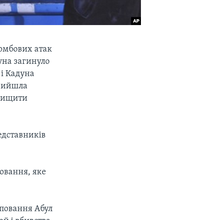
бомбових атак
уна загинуло
 і Кадуна
 вийшла
 нищити
едставників
повання, яке
уповання Абул