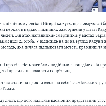
и в північному регіоні Нігерії кажуть, що в результаті 
кі церкви в неділю і пізніших заворушень у штаті Кад
людей. Від атак нападників-смертників у містах Зарія
айменше 21 особа. У відповідь на це на вулиці Кадуни
 молодь, яка почала підпалювати мечеті, крамниці та
ні про кількість загиблих надійшла в понеділок від пр
, які просили не подавати їх прізвищ.
сть за атаки на церкви взяло на себе ісламістське угру
о Гарам.
у листі, що його надіслав імовірний представник угр