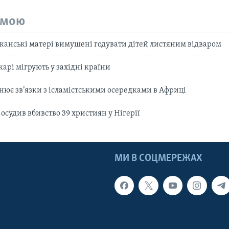
емою
канські матері вимушені годувати дітей листяним відваром
арі мігрують у західні країни
нює зв’язки з ісламістськими осередками в Африці
осудив вбивство 39 християн у Нігерії
МИ В СОЦМЕРЕЖАХ