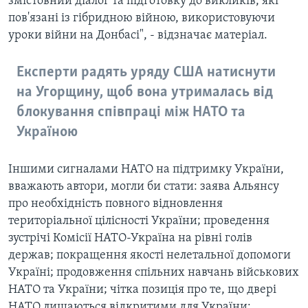
змістовний діалог та підготовку до викликів, які
пов'язані із гібридною війною, використовуючи
уроки війни на Донбасі", - відзначає матеріал.
Експерти радять уряду США натиснути
на Угорщину, щоб вона утрималась від
блокування співпраці між НАТО та
Україною
Іншими сигналами НАТО на підтримку України,
вважають автори, могли би стати: заява Альянсу
про необхідність повного відновлення
територіальної цілісності України; проведення
зустрічі Комісії НАТО-Україна на рівні голів
держав; покращення якості нелетальної допомоги
Україні; продовження спільних навчань військових
НАТО та України; чітка позиція про те, що двері
НАТО лишаються відкритими для України;