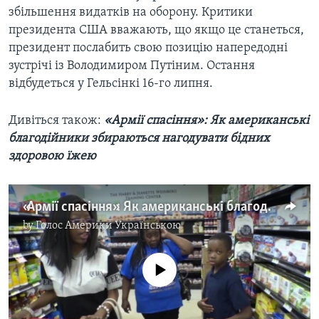
збільшення видатків на оборону. Критики
президента США вважають, що якщо це станеться,
президент послабить свою позицію напередодні
зустрічі із Володимиром Путіним. Остання
відбудеться у Гельсінкі 16-го липня.
Дивіться також:
«Армії спасіння»: Як американські
благодійники збираються нагодувати бідних
здоровою їжею
«Армії спасіння»: Як американські благодійники збираються нагодувати бідних здоровою їжею. Відео
by
Голос Америки Українською
No media source currently available