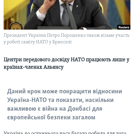
ВІДЕО
СУСПІЛЬСТВО
ТЕЛЕПРОГРАМИ
ЕКОНОМІКА
ENGLISH
ЧАС-TIME
ІСТОРІЇ УСПІХУ УКРАЇНЦІВ
БРИФІНГ ГОЛОСУ АМЕРИКИ
Президент України Петро Порошенко також візьме участь
Learning English
у роботі саміту НАТО у Брюсселі
СТУДІЯ ВАШИНГТОН
МИ В СОЦМЕРЕЖАХ
ВІКНО В АМЕРИКУ
Центри передового досвіду НАТО працюють лише у
ПРАЙМ-ТАЙМ
країнах-членах Альянсу
ПОГЛЯД З ВАШИНГТОНА
Мови
Даний крок може покращити відносини
Україна-НАТО та показати, наскільки
важливою є війна на Донбасі для
європейської безпеки загалом
Україна до останнього часу багато робила для того,