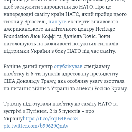
щоб заслужити запрошення до НАТО. Про це
напередодні саміту країн НАТО, який пройде цього
тижня у Брюсселі,
пишуть
експерти впливового
американського аналітичного центру Heritage
Foundation Люк Коффі та Даніель Кочіс. Вони
наголошують на важливості потужних сигналів
підтримки України з боку НАТО під час саміту.
Раніше даний центр
опублікував
спеціальну
пам'ятку із 5-ти пунктів адресовану президенту
США Дональду Траму, яка особливу увагу звертала
на питання війни в Україні та анексії Росією Криму.
Трампу підготували пам'ятку до саміту НАТО та
зустрічі з Путіним. 2 із 5 пунктів – про
Україну
https://t.co/kq1B4K6oo3
pic.twitter.com/b99629QnAv