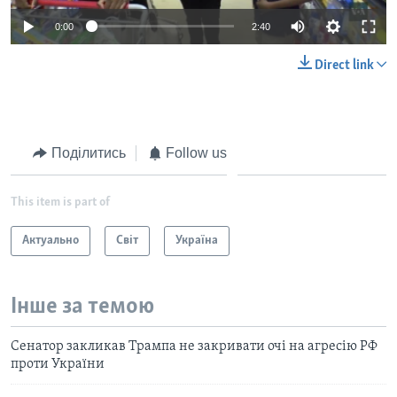
0:00
2:40
Direct link
Поділитись
Follow us
This item is part of
Актуально
Світ
Україна
Інше за темою
Сенатор закликав Трампа не закривати очі на агресію РФ
проти України