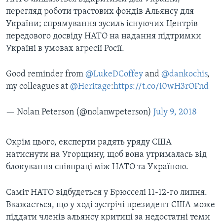
перегляд роботи трастових фондів Альянсу для
України; спрямування зусиль існуючих Центрів
передового досвіду НАТО на надання підтримки
Україні в умовах агресії Росії.
Good reminder from
@LukeDCoffey
and
@dankochis
,
my colleagues at
@Heritage
:
https://t.co/i0wH3rOFnd
— Nolan Peterson (@nolanwpeterson)
July 9, 2018
Окрім цього, експерти радять уряду США
натиснути на Угорщину, щоб вона утрималась від
блокування співпраці між НАТО та Україною.
Саміт НАТО відбудеться у Брюсселі 11-12-го липня.
Вважається, що у ході зустрічі президент США може
піддати членів альянсу критиці за недостатні теми