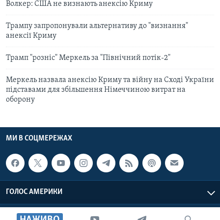
Волкер: США не визнають анексію Криму
Трампу запропонували альтернативу до "визнання"
анексії Криму
Трамп "розніс" Меркель за "Північний потік-2"
Меркель назвала анексію Криму та війну на Сході України
підставами для збільшення Німеччиною витрат на
оборону
МИ В СОЦМЕРЕЖАХ
ГОЛОС АМЕРИКИ
Голос Америки © 2026 VOA, Inc. Всі права захищені
НАЖИВО