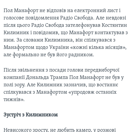
Пол Манафорт не відповів на електронний лист і
голосове повідомлення Радіо Свобода. Але невдовзі
після цього Радіо Свобода зателефонував Костянтин
Килимник і повідомив, що Манафорт контактував з
ним. За словами Килимника, він спілкувався з
Манафортом щодо України «кожні кілька місяців»,
але формально не був його радником.
Після звільнення з посади голови передвиборчої
компанії Дональда Трампа Пол Манафорт не був у
полі зору. Але Килимник зазначив, що востаннє
спілкувався з Манафортом «упродовж останніх
тижнів».​
Зустріч з Килимником
Невисокого зросту, не любить камер, у розмові