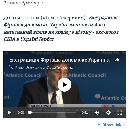
Тетяна Ярмощук
Дивіться також («Голос Америки»):
Екстрадиція
Фірташа допоможе Україні зменшити його
негативний вплив на країну в цілому - екс-посол
США в Україні Гербст
Екстрадиція Фірташа допоможе Україні зменшити його негативний вплив на країну в цілому - екс-посол США в Україні Гербст. Відео
by
Голос Америки Українською
No media source currently available
0:00
0:51
Direct link