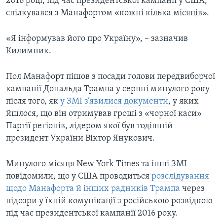
2016 році, під час президентської кампанії у США,
спілкувався з Манафортом «кожні кілька місяців».
«Я інформував його про Україну», – зазначив
Килимник.
Пол Манафорт пішов з посади голови передвиборчої
кампанії Дональда Трампа у серпні минулого року
після того, як
у ЗМІ з’явилися документи
, у яких
йшлося, що він отримував гроші з «чорної каси»
Партії регіонів, лідером якої був тодішній
президент України Віктор Янукович.
Минулого місяця New York Times та інші ЗМІ
повідомили, що у США проводиться
розслідування
щодо Манафорта й інших радників Трампа
через
підозри у їхній комунікації з російською розвідкою
під час президентської кампанії 2016 року.