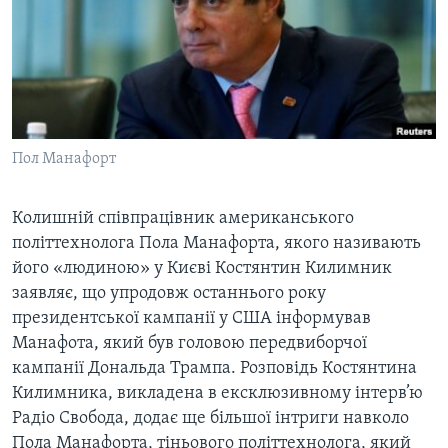
ВІДЕО
СУСПІЛЬСТВО
ТЕЛЕПРОГРАМИ
ЕКОНОМІКА
ENGLISH
ЧАС-TIME
ІСТОРІЇ УСПІХУ УКРАЇНЦІВ
БРИФІНГ ГОЛОСУ АМЕРИКИ
Learning English
СТУДІЯ ВАШИНГТОН
Пол Манафорт
МИ В СОЦМЕРЕЖАХ
ВІКНО В АМЕРИКУ
Колишній співпрацівник американського
ПРАЙМ-ТАЙМ
політтехнолога Пола Манафорта, якого називають
ПОГЛЯД З ВАШИНГТОНА
його «людиною» у Києві Костянтин Килимник
Мови
заявляє, що упродовж останнього року
президентської кампанії у США інформував
Манафота, який був головою передвиборчої
кампанії Дональда Трампа. Розповідь Костянтина
Килимника, викладена в ексклюзивному інтерв’ю
Радіо Свобода, додає ще більшої інтриги навколо
Пола Манафорта, тіньового політтехнолога, який