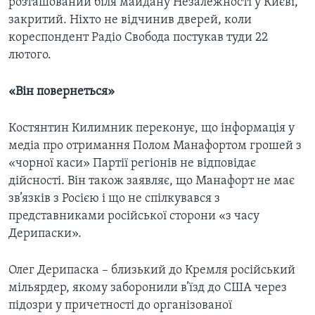
розташований біля майдану Незалежності у Києві,
закритий. Ніхто не відчинив дверей, коли
кореспондент Радіо Свобода постукав туди 22
лютого.
«Він повернеться»
Костянтин Килимник переконує, що інформація у
медіа про отримання Полом Манафортом грошей з
«чорної каси» Партії регіонів не відповідає
дійсності. Він також заявляє, що Манафорт не має
зв’язків з Росією і що не спілкувався з
представниками російської сторони «з часу
Дерипаски».
Олег Дерипаска – близький до Кремля російський
мільярдер, якому заборонили в’їзд до США через
підозри у причетності до організованої