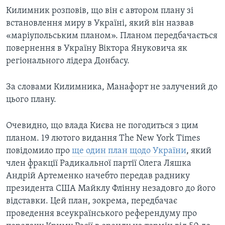
Килимник розповів, що він є автором плану зі
встановлення миру в Україні, який він назвав
«маріупольським планом». Планом передбачається
повернення в Україну Віктора Януковича як
регіонального лідера Донбасу.
За словами Килимника, Манафорт не залучений до
цього плану.
Очевидно, що влада Києва не погодиться з цим
планом. 19 лютого видання The New York Times
повідомило про
ще один план щодо України
, який
член фракції Радикальної партії Олега Ляшка
Андрій Артеменко начебто передав раднику
президента США Майклу Флінну незадовго до його
відставки. Цей план, зокрема, передбачає
проведення всеукраїнського референдуму про