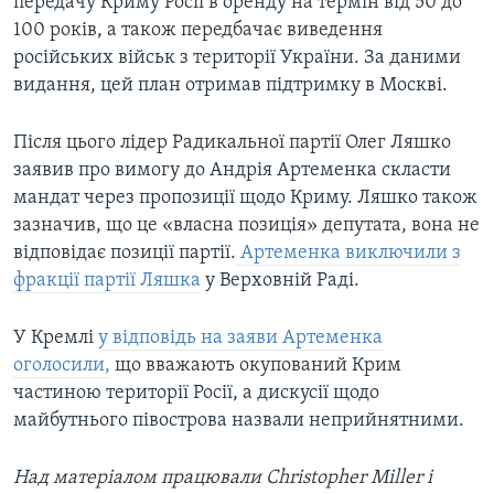
передачу Криму Росії в оренду на термін від 50 до
100 років, а також передбачає виведення
російських військ з території України. За даними
видання, цей план отримав підтримку в Москві.
Після цього лідер Радикальної партії Олег Ляшко
заявив про вимогу до Андрія Артеменка скласти
мандат через пропозиції щодо Криму. Ляшко також
зазначив, що це «власна позиція» депутата, вона не
відповідає позиції партії.
Артеменка виключили з
фракції партії Ляшка
у Верховній Раді.
У Кремлі
у відповідь на заяви Артеменка
оголосили,
що вважають окупований Крим
частиною території Росії, а дискусії щодо
майбутнього півострова назвали неприйнятними.
Над матеріалом працювали Christopher
Miller і