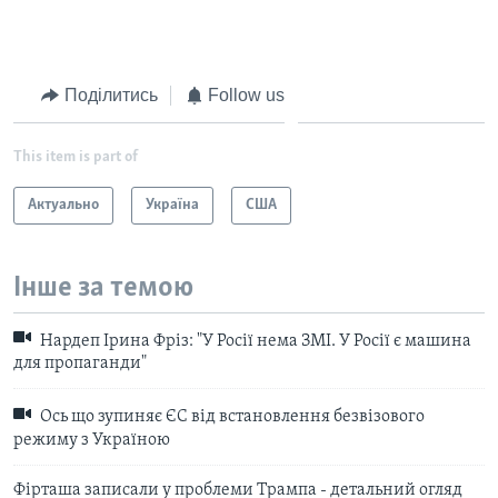
Поділитись
Follow us
This item is part of
Актуально
Україна
США
Інше за темою
Нардеп Ірина Фріз: "У Росії нема ЗМІ. У Росії є машина
для пропаганди"
Ось що зупиняє ЄС від встановлення безвізового
режиму з Україною
Фірташа записали у проблеми Трампа - детальний огляд