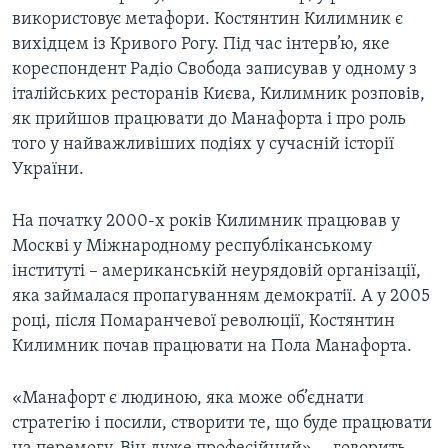
використовує метафори. Костянтин Килимник є
вихідцем із Кривого Рогу. Під час інтерв’ю, яке
кореспондент Радіо Свобода записував у одному з
італійських ресторанів Києва, Килимник розповів,
як прийшов працювати до Манафорта і про роль
того у найважливіших подіях у сучасній історії
України.
На початку 2000-х років Килимник працював у
Москві у Міжнародному республіканському
інституті – американській неурядовій організації,
яка займалася пропагуванням демократії. А у 2005
році, після Помаранчевої революції, Костянтин
Килимник почав працювати на Пола Манафорта.
«Манафорт є людиною, яка може об’єднати
стратегію і посили, створити те, що буде працювати