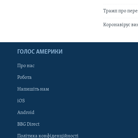
Трамп про пере
Коронавірус ви
ГОЛОС АМЕРИКИ
Про нас
Робота
Напишіть нам
iOS
Android
Learning English
BBG Direct
Політика конфіденційності