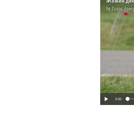
by
Голос Аме
0:00