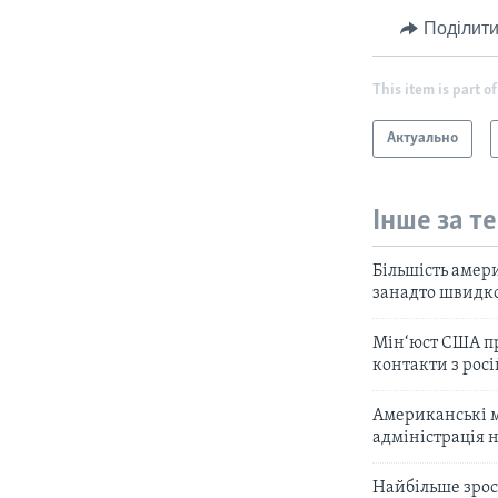
Поділити
This item is part of
Актуально
Інше за т
Більшість амер
занадто швидко
Мін‘юст США пр
контакти з рос
Американські м
адміністрація 
Найбільше зрост