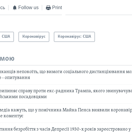
сь
Follow us
Print
США
Коронавірус
Коронавірус: США
емою
иканців непокоїть, що вимоги соціального дистанціювання мо
 - опитування
ипиняє справу проти екс-радника Трампа, якого звинувачува
ійськими посадовцями
едіа кажуть, що у помічника Майка Пенса виявили коронавір
не коментує
ання безробіття з часів Депресії 1930-х років зареєстровано у