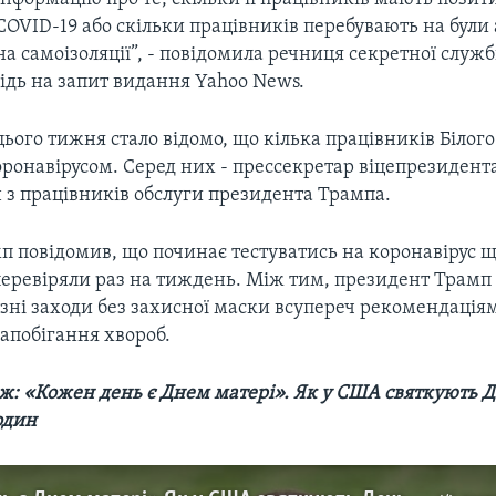
COVID-19 або скільки працівників перебувають на були 
а самоізоляції”, - повідомила речниця секретної служ
відь на запит видання Yahoo News.
ього тижня стало відомо, що кілька працівників Білог
оронавірусом. Серед них - прессекретар віцепрезиде
 з працівників обслуги президента Трампа.
п повідомив, що починає тестуватись на коронавірус 
перевіряли раз на тиждень. Між тим, президент Трамп
ізні заходи без захисної маски всупереч рекомендаціям
апобігання хвороб.
ж:
«Кожен день є Днем матері». Як у США святкують Д
родин