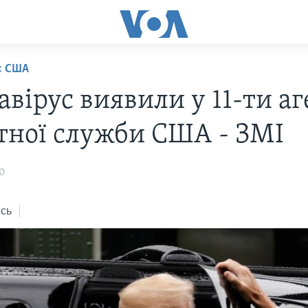
: США
вірус виявили у 11-ти аг
тної служби США - ЗМІ
20
сь