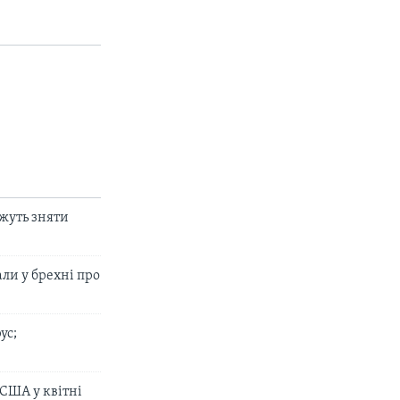
px
width
жуть зняти
ли у брехні про
ус;
 США у квітні