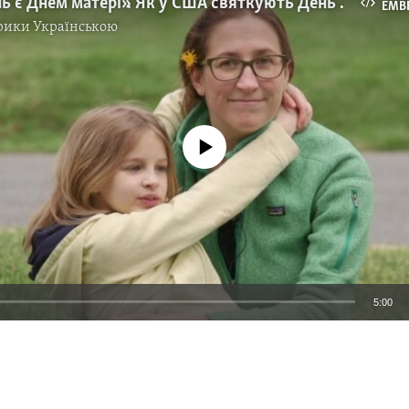
«Кожен день є Днем матері». Як у США святкують День матері – історії двох родин. Відео
EMB
рики Українською
No media source currently available
5:00
EMBED