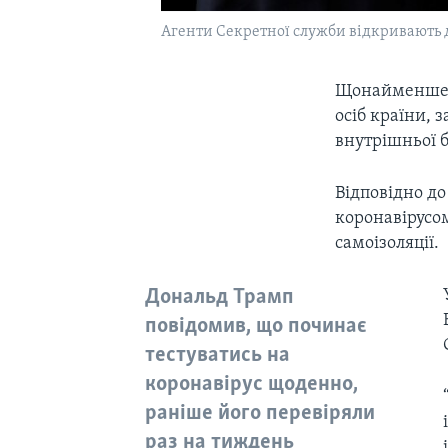
Агенти Секретної служби відкривають 
Щонайменше 1
осіб країни, 
внутрішньої б
Відповідно до
коронавірусом
самоізоляції.
Дональд Трамп
повідомив, що починає
тестуватись на
коронавірус щоденно,
раніше його перевіряли
раз на тиждень