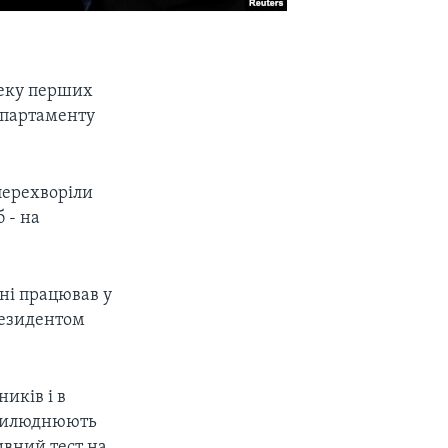
пеку перших
Департаменту
 перехворіли
 - на
дні працював у
резидентом
иків і в
прилюднюють
ивний тест на