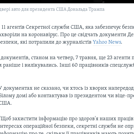
двері авто для президента США Дональда Трампа
1 агентів Секретної служби США, яка забезпечує без
захворіли на коронавірус. Про це свідчать документи 
езпеки, які потрапили до журналістів
Yahoo News
.
 документів, станом на четвер, 7 травня, ще 23 агенти
 раніше і вилікувались. Інші 60 працівників спецслужб
У документах не сказано, чи хтось із хворих напередо
Білому домі або контактував із президентом чи віце-п
США.
“Щоб захистити інформацію про здоров'я наших працівн
інтересах операційної безпеки, секретні служби не о
інформацію про те, скільки її працівників мають позит