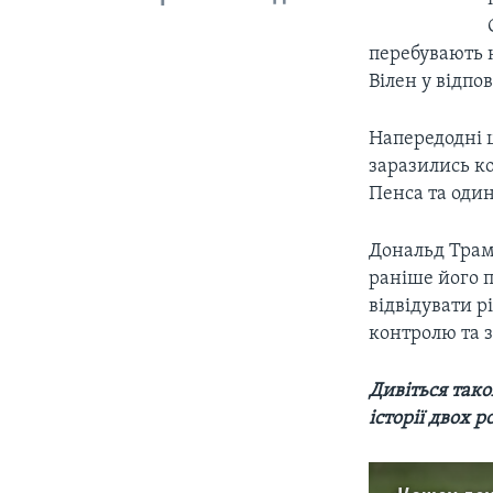
перебувають н
Вілен у відпо
Напередодні ц
заразились к
Пенса та один
Дональд Трам
раніше його 
відвідувати р
контролю та з
Дивіться тако
історії двох 