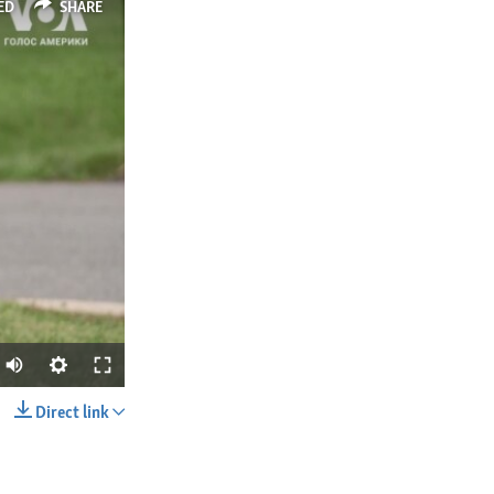
ED
SHARE
Direct link
SHARE