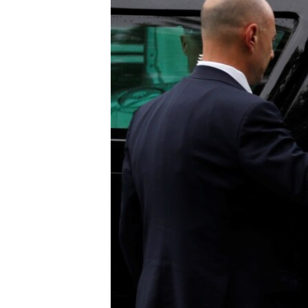
СУСПІЛЬСТВО
ТЕЛЕПРОГРАМИ
ЕКОНОМІКА
ENGLISH
ЧАС-TIME
ІСТОРІЇ УСПІХУ УКРАЇНЦІВ
БРИФІНГ ГОЛОСУ АМЕРИКИ
СТУДІЯ ВАШИНГТОН
ВІКНО В АМЕРИКУ
ПРАЙМ-ТАЙМ
ПОГЛЯД З ВАШИНГТОНА