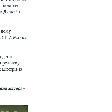
або зараз
би Джастін
о дому
нта США Майка
щоденно,
 продовжує
 Центрів із
ень матері –