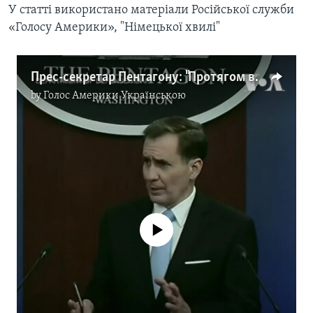
У статті використано матеріали Російської служби
«Голосу Америки», "Німецької хвилі"
Прес-секретар Пентагону: "Протягом вихідних ми побачили, що пан Путін поповнив свої сили вздовж кордону з Україною та у Білорусі". Відео
by
Голос Америки Українською
No media source currently available