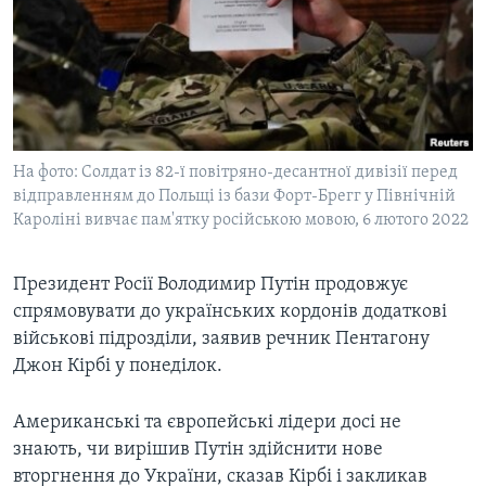
ВІДЕО
СУСПІЛЬСТВО
ТЕЛЕПРОГРАМИ
ЕКОНОМІКА
ENGLISH
ЧАС-TIME
ІСТОРІЇ УСПІХУ УКРАЇНЦІВ
БРИФІНГ ГОЛОСУ АМЕРИКИ
Learning English
СТУДІЯ ВАШИНГТОН
На фото: Солдат із 82-ї повітряно-десантної дивізії перед
МИ В СОЦМЕРЕЖАХ
відправленням до Польщі із бази Форт-Брегг у Північній
ВІКНО В АМЕРИКУ
Кароліні вивчає пам'ятку російською мовою, 6 лютого 2022
ПРАЙМ-ТАЙМ
ПОГЛЯД З ВАШИНГТОНА
Президент Росії Володимир Путін продовжує
Мови
спрямовувати до українських кордонів додаткові
військові підрозділи, заявив речник Пентагону
Джон Кірбі у понеділок.
Американські та європейські лідери досі не
знають, чи вирішив Путін здійснити нове
вторгнення до України, сказав Кірбі і закликав