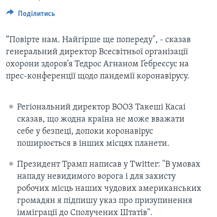
ВІДЕО
СУСПІЛЬСТВО
Поділитись
ТЕЛЕПРОГРАМИ
ЕКОНОМІКА
ENGLISH
ЧАС-TIME
“Повірте нам. Найгірше ще попереду", - сказав
ІСТОРІЇ УСПІХУ УКРАЇНЦІВ
генеральний директор Всесвітньої організації
БРИФІНГ ГОЛОСУ АМЕРИКИ
Learning English
охорони здоров’я Тедрос Агнаном Ґебреєсус на
СТУДІЯ ВАШИНГТОН
прес-конференції щодо пандемії коронавірусу.
МИ В СОЦМЕРЕЖАХ
ВІКНО В АМЕРИКУ
ПРАЙМ-ТАЙМ
Регіональний директор ВООЗ Такеші Касаі
сказав, що жодна країна не може вважати
ПОГЛЯД З ВАШИНГТОНА
себе у безпеці, допоки коронавірус
Мови
поширюється в інших місцях планети.
Президент Трамп написав у Twitter: "В умовах
нападу невидимого ворога і для захисту
робочих місць наших чудових американських
громадян я підпишу указ про призупинення
імміграції до Сполучених Штатів".