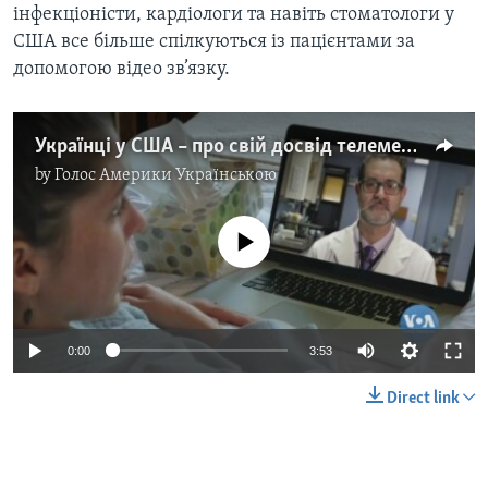
інфекціоністи, кардіологи та навіть стоматологи у
США все більше спілкуються із пацієнтами за
допомогою відео зв’язку.
Українці у США – про свій досвід телемедицини. Відео
by
Голос Америки Українською
No media source currently available
0:00
3:53
Direct link