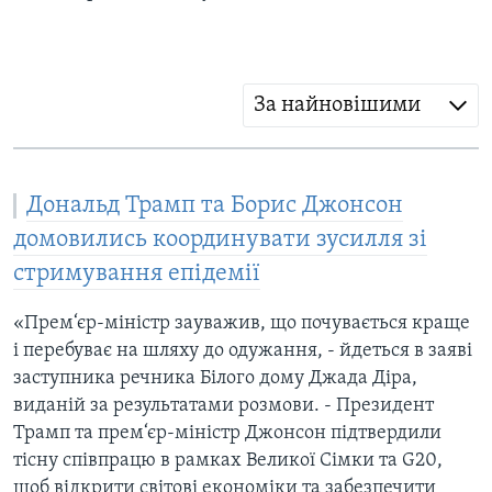
За найновішими
Дональд Трамп та Борис Джонсон
домовились координувати зусилля зі
стримування епідемії
«Прем‘єр-міністр зауважив, що почувається краще
і перебуває на шляху до одужання, - йдеться в заяві
заступника речника Білого дому Джада Діра,
виданій за результатами розмови. - Президент
Трамп та прем‘єр-міністр Джонсон підтвердили
тісну співпрацю в рамках Великої Сімки та G20,
щоб відкрити світові економіки та забезпечити