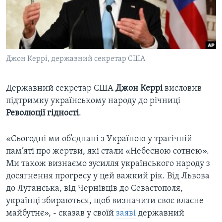
ВІДЕО
СУСПІЛЬСТВО
ТЕЛЕПРОГРАМИ
ЕКОНОМІКА
ENGLISH
ЧАС-TIME
ІСТОРІЇ УСПІХУ УКРАЇНЦІВ
БРИФІНГ ГОЛОСУ АМЕРИКИ
Джон Керрі, державний секретар США
Learning English
СТУДІЯ ВАШИНГТОН
Державний секретар США
Джон Керрі
висловив
МИ В СОЦМЕРЕЖАХ
ВІКНО В АМЕРИКУ
підтримку українському народу до річниці
ПРАЙМ-ТАЙМ
Революції гідності
.
ПОГЛЯД З ВАШИНГТОНА
Мови
«Сьогодні ми об’єднані з Україною у трагічній
пам’яті про жертви, які стали «Небесною сотнею».
Ми також визнаємо зусилля українського народу з
досягнення прогресу у цей важкий рік. Від Львова
до Луганська, від Чернівців до Севастополя,
українці збираються, щоб визначити своє власне
майбутнє», - сказав у своїй
заяві
державний