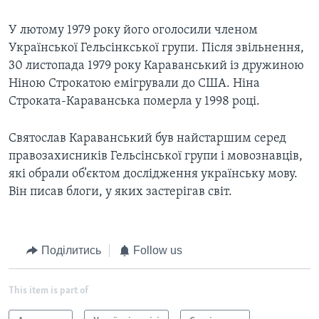
У лютому 1979 року його оголосили членом
Української Гельсінкської групи. Після звільнення,
30 листопада 1979 року Караванський із дружиною
Ніною Строкатою емігрували до США. Ніна
Строката-Караванська померла у 1998 році.
Святослав Караванський був найстаршим серед
правозахисників Гельсінської групи і мовознавців,
які обрали об’єктом дослідження українську мову.
Він писав блоги, у яких застерігав світ.
Поділитись
Follow us
This item is part of