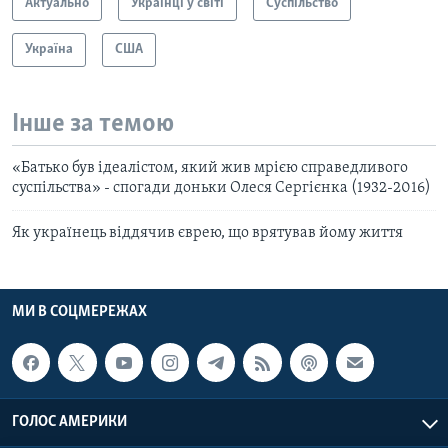
Актуально
Українці у світі
Суспільство
Україна
США
Інше за темою
«Батько був ідеалістом, який жив мрією справедливого
суспільства» - спогади доньки Олеся Сергієнка (1932-2016)
Як українець віддячив єврею, що врятував йому життя
МИ В СОЦМЕРЕЖАХ
ГОЛОС АМЕРИКИ