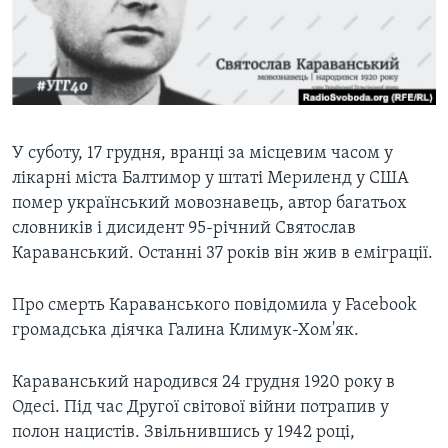
ВІДЕО
СУСПІЛЬСТВО
ТЕЛЕПРОГРАМИ
ЕКОНОМІКА
ENGLISH
ЧАС-TIME
ІСТОРІЇ УСПІХУ УКРАЇНЦІВ
БРИФІНГ ГОЛОСУ АМЕРИКИ
Learning English
СТУДІЯ ВАШИНГТОН
У суботу, 17 грудня, вранці за місцевим часом у
лікарні міста Балтимор у штаті Мериленд у США
МИ В СОЦМЕРЕЖАХ
ВІКНО В АМЕРИКУ
помер український мовознавець, автор багатьох
ПРАЙМ-ТАЙМ
словників і дисидент 95-річний Святослав
Караванський. Останні 37 років він жив в еміграції.
ПОГЛЯД З ВАШИНГТОНА
Мови
Про смерть Караванського повідомила у Facebook
громадська діячка Галина Климук-Хом'як.
Караванський народився 24 грудня 1920 року в
Одесі. Під час Другої світової війни потрапив у
полон нацистів. Звільнившись у 1942 році,