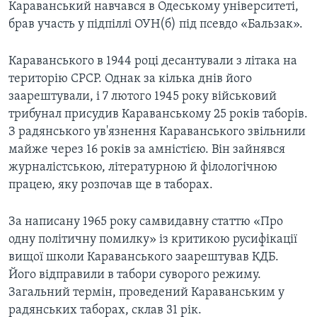
Караванський навчався в Одеському університеті,
брав участь у підпіллі ОУН(б) під псевдо «Бальзак».
Караванського в 1944 році десантували з літака на
територію СРСР. Однак за кілька днів його
заарештували, і 7 лютого 1945 року військовий
трибунал присудив Караванському 25 років таборів.
З радянського ув'язнення Караванського звільнили
майже через 16 років за амністією. Він зайнявся
журналістською, літературною й філологічною
працею, яку розпочав ще в таборах.
За написану 1965 року самвидавну статтю «Про
одну політичну помилку» із критикою русифікації
вищої школи Караванського заарештував КДБ.
Його відправили в табори суворого режиму.
Загальний термін, проведений Караванським у
радянських таборах, склав 31 рік.