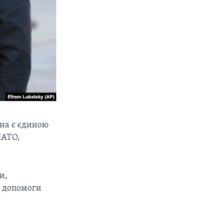
їна є єдиною
АТО,
и,
н допомоги