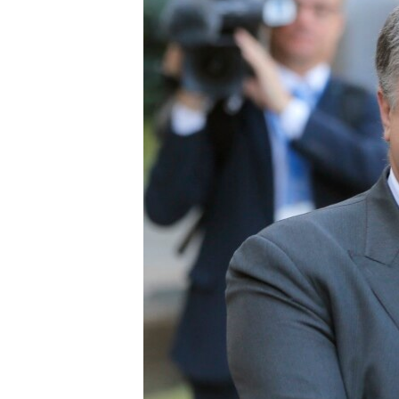
СУСПІЛЬСТВО
ТЕЛЕПРОГРАМИ
ЕКОНОМІКА
ENGLISH
ЧАС-TIME
ІСТОРІЇ УСПІХУ УКРАЇНЦІВ
БРИФІНГ ГОЛОСУ АМЕРИКИ
СТУДІЯ ВАШИНГТОН
ВІКНО В АМЕРИКУ
ПРАЙМ-ТАЙМ
ПОГЛЯД З ВАШИНГТОНА