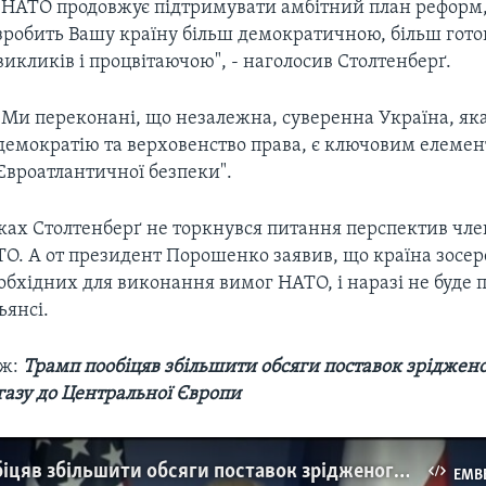
"НАТО продовжує підтримувати амбітний план реформ
зробить Вашу країну більш демократичною, більш гото
викликів і процвітаючою", - наголосив Столтенберґ.
"Ми переконані, що незалежна, суверенна Україна, як
демократію та верховенство права, є ключовим елеме
Євроатлантичної безпеки".
рках Столтенберґ не торкнувся питання перспектив чле
ТО. А от президент Порошенко заявив, що країна зосер
бхідних для виконання вимог НАТО, і наразі не буде 
ьянсі.
ож:
Трамп пообіцяв збільшити обсяги поставок зріджен
газу до Центральної Європи
Трамп пообіцяв збільшити обсяги поставок зрідженого природнього газу до Центральної Європи. Відео
EMB