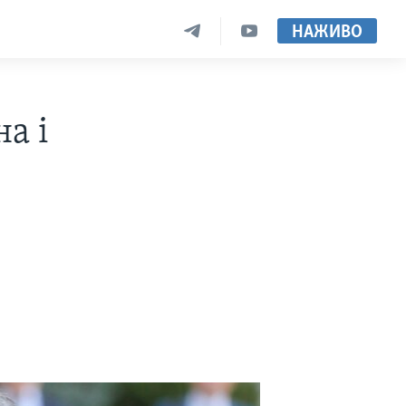
НАЖИВО
а і