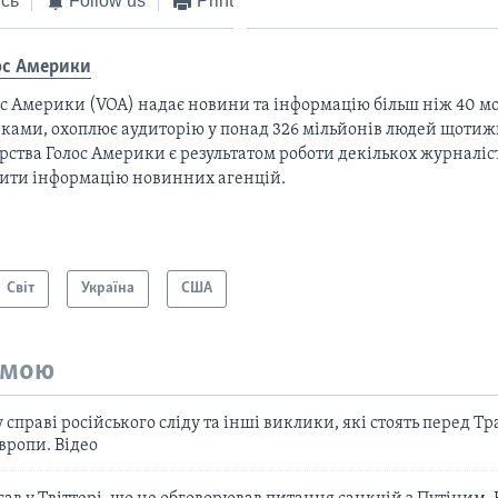
сь
Follow us
Print
ос Америки
с Америки (VOA) надає новини та інформацію більш ніж 40 мо
ками, охоплює аудиторію у понад 326 мільйонів людей щотижн
рства Голос Америки є результатом роботи декількох журналіст
тити інформацію новинних агенцій.
Світ
Україна
США
емою
у справі російського сліду та інші виклики, які стоять перед Т
вропи. Відео