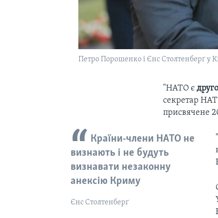
Петро Порошенко і Єнс Столтенберґ у К
"НАТО є
друг
секретар НАТ
присвячене 2
Країни-члени НАТО не
визнають і не будуть
визнавати незаконну
анексію Криму
Єнс Столтенберґ