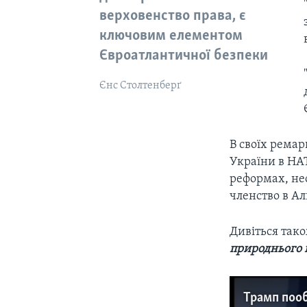
верховенство права, є
ключовим елементом
Євроатлантичної безпеки
Єнс Столтенберґ
В своїх рема
України в НА
реформах, нео
членство в Ал
Дивіться так
природнього 