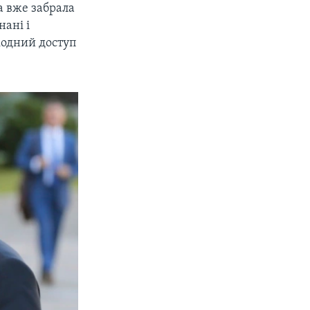
ка вже забрала
нані і
кодний доступ