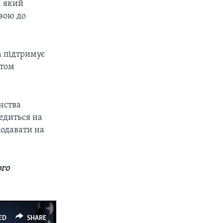
, який
вою до
а підтримує
нтом
нства
едиться на
подавати на
ого
ED
SHARE