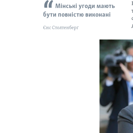
Мінські угоди мають
бути повністю виконані
Єнс Столтенберґ