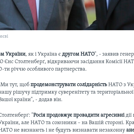
иєві
ом України
, як і Україна є
другом НАТО
", - заявив ген
О Єнс Столтенберґ, відкриваючи засідання Комісії НА
0-ти річчю особливого партнерства.
"Ми тут, щоб
продемонструвати солідарність
НАТО з Ук
нашу рішучу підтримку суверенітету та територіальної 
Вашої країни", - додав він.
Столтенберґ: "
Росія продовжує провадити агресивні
дії
України, але НАТО та союзники – на Вашій стороні. Кр
НАТО не визнають і не будуть визнавати незаконну
ан