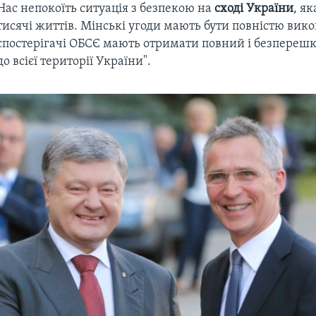
Нас непокоїть ситуація з безпекою на
сході України
, я
тисячі життів. Мінські угоди мають бути повністю вико
спостерігачі ОБСЄ мають отримати повний і безпереш
до всієї території України".