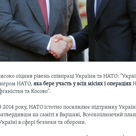
исоко оіцнив рівень співпраці України та НАТО: "Укра
тнером НАТО,
яка бере участь у всіх місіях і операціях
Н
ганістан та Косово".
З 2014 року, НАТО істотно посилилює підтримку Україн
затвердивши на саміті в Варшаві, Всеохоплюючий пла
Україні в сфері безпеки та оборони.