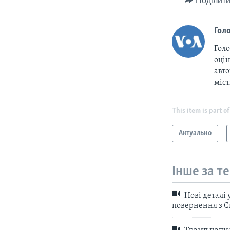
Поділити
Гол
Голо
оцін
авто
міс
This item is part of
Актуально
Інше за т
Нові деталі 
повернення з Є