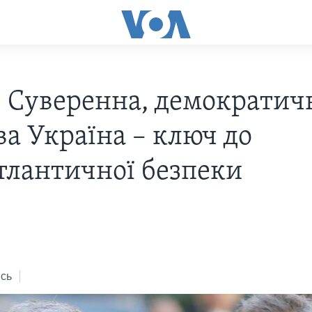
 Суверенна, демократичн
ва Україна – ключ до
тлантичної безпеки
сь