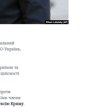
еральний
ТО-Україна,
раїною та
цілісності
 проти
аїни-члени
ексію Криму
.