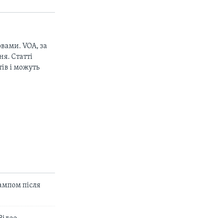
вами. VOA, за
px
width
я. Статті
ів і можуть
рампом після