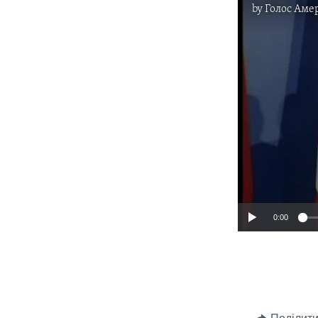
by
Голос Аме
0:00