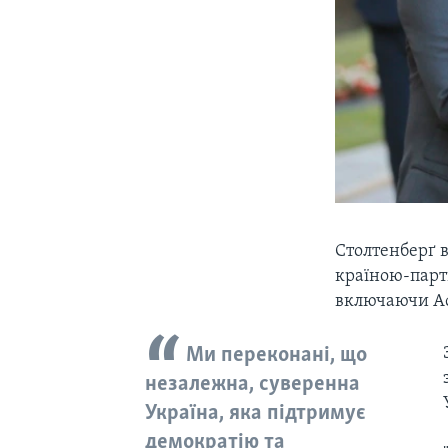
Столтенберґ в
країною-пар
включаючи Аф
Ми переконані, що
незалежна, суверенна
Україна, яка підтримує
демократію та