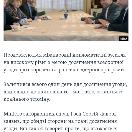
ВІДЕО
СУСПІЛЬСТВО
ТЕЛЕПРОГРАМИ
ЕКОНОМІКА
ENGLISH
ЧАС-TIME
ІСТОРІЇ УСПІХУ УКРАЇНЦІВ
БРИФІНГ ГОЛОСУ АМЕРИКИ
Learning English
СТУДІЯ ВАШИНГТОН
МИ В СОЦМЕРЕЖАХ
ВІКНО В АМЕРИКУ
Продовжуються міжнародні дипломатичні зусилля
на високому рівні з метою досягнення всеохопної
ПРАЙМ-ТАЙМ
угоди про скорочення іранської ядерної програми.
ПОГЛЯД З ВАШИНГТОНА
Мови
Залишився всього один день для досягнення угоди,
відновідно до найновішого –можливо, останнього –
крайнього терміну.
Міністр закордонних справ Росії Сергій Лавров
заявив, що обидві сторони на грані досягнення
угоди. Він також говорив про те, що вважається