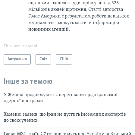
оцінками, охоплює аудиторію у понад 326
мільйонів людей щотижня. Статті авторства
Голос Америки є результатом роботи декількох
журналістів і можуть містити інформацію
новинних агенцій.
This item is part of
Актуально
Світ
США
Інше за темою
У Женеві продовжуються переговори щодо іранської
ядерної програми
Хаменеї заявив, що Іран не пустить іноземних експертів
до своїх учених
Глави МЗС країн G7 говоритимуть про Україну та Близький