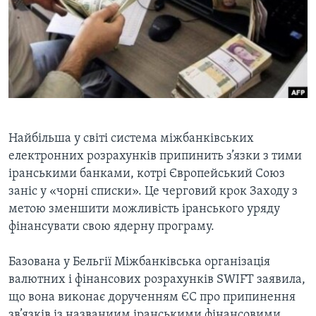
ВІДЕО
СУСПІЛЬСТВО
ТЕЛЕПРОГРАМИ
ЕКОНОМІКА
ENGLISH
ЧАС-TIME
ІСТОРІЇ УСПІХУ УКРАЇНЦІВ
БРИФІНГ ГОЛОСУ АМЕРИКИ
Learning English
СТУДІЯ ВАШИНГТОН
МИ В СОЦМЕРЕЖАХ
ВІКНО В АМЕРИКУ
Найбільша у світі система міжбанківських
ПРАЙМ-ТАЙМ
електронних розрахунків припинить з’язки з тими
іранськими банками, котрі Європейський Союз
ПОГЛЯД З ВАШИНГТОНА
заніс у «чорні списки». Це черговий крок Заходу з
Мови
метою зменшити можливість іранського уряду
фінансувати свою ядерну програму.
Базована у Бельгії Міжбанківська організація
валютних і фінансових розрахунків SWIFT заявила,
що вона виконає дорученням ЄС про припинення
зв’язків із названиим іранськими фінансовими