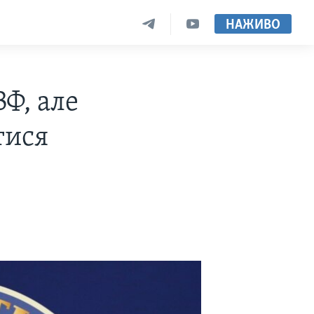
НАЖИВО
Ф, але
тися