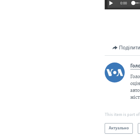
0:00
Поділити
Гол
Голо
оцін
авто
міс
This item is part of
Актуально