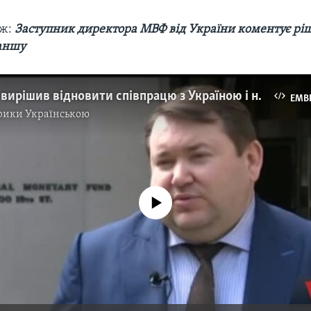
ож:
Заступник директора МВФ від України коментує рі
аншу
Чому МВФ вирішив відновити співпрацю з Україною і на яких умовах Київ отримає кошти - заступник директора МВФ від України. Відео
EMB
рики Українською
No media source currently available