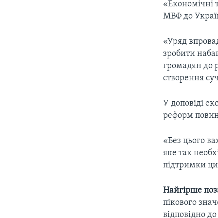
«Економічні т
МВФ до Украї
«Уряд впрова
зробити набаг
громадян до р
створення суч
У доповіді е
реформ повин
«Без цього ва
яке так необ
підтримки ци
Найгірше поза
пікового знач
відповідно до