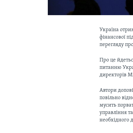
Україна отрим
фінансової п
перегляду пр
Про це йдетьс
питанню Украї
директорів М
Автори допові
повільно відн
мусить порва
управління та
необхідного д