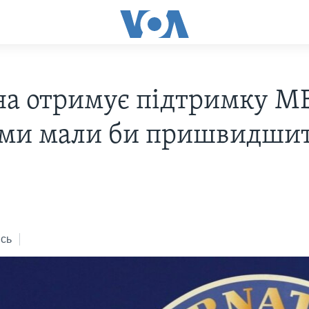
на отримує підтримку МВ
ми мали би пришвидши
7
сь