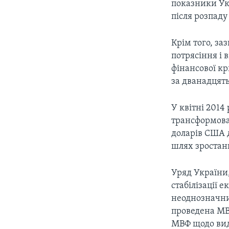
показники Ук
після розпаду
Крім того, за
потрясіння і 
фінансової кр
за дванадцять
У квітні 2014
трансформован
доларів США 
шлях зростан
Уряд України,
стабілізації 
неоднозначни
проведена МВФ
МВФ щодо вид