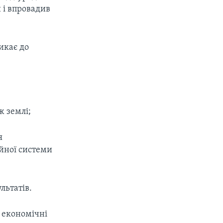
 і впровадив
икає до
ж землі;
я
ійної системи
льтатів.
 економічні