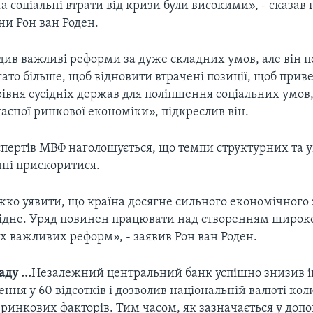
а соціальні втрати від кризи були високими», - сказав г
ни Рон ван Роден.
див важливі реформи за дуже складних умов, але він 
ато більше, щоб відновити втрачені позиції, щоб прив
івня сусідніх держав для поліпшення соціальних умов,
асної ринкової економіки», підкреслив він.
кспертів МВФ наголошується, що темпи структурних та 
ні прискоритися.
жко уявити, що країна досягне сильного економічного 
хідне. Уряд повинен працювати над створенням широкої
х важливих реформ», - заявив Рон ван Роден.
ду ...
Незалежний центральний банк успішно знизив і
ення у 60 відсотків і дозволив національній валюті ко
 ринкових факторів. Тим часом, як зазначається у допов