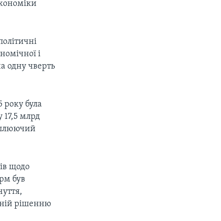
економіки
політичні
номічної і
а одну чверть
5 року була
 17,5 млрд
хоплюючий
дів щодо
рм був
чуття,
ченій рішенню