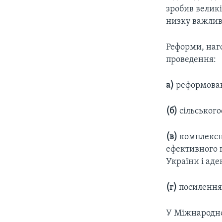
зробив велик
низку важлив
Реформи, наг
проведення:
а)
реформовано
(б)
сільського
(в)
комплексно
ефективного п
України і аде
(г)
посилення 
У Міжнародно