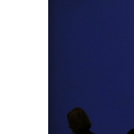
СУСПІЛЬСТВО
ТЕЛЕПРОГРАМИ
ЕКОНОМІКА
ENGLISH
ЧАС-TIME
ІСТОРІЇ УСПІХУ УКРАЇНЦІВ
БРИФІНГ ГОЛОСУ АМЕРИКИ
СТУДІЯ ВАШИНГТОН
ВІКНО В АМЕРИКУ
ПРАЙМ-ТАЙМ
ПОГЛЯД З ВАШИНГТОНА