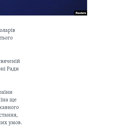
оларів
тього
свяченій
оні Ради
раїни
аїна ще
ржавного
стання,
них умов.