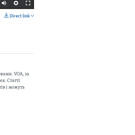
Direct link
SHARE
вами. VOA, за
px
width
я. Статті
ів і можуть