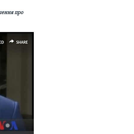
шення про
ED
SHARE