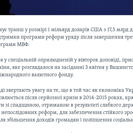
ує транш у розмірі 1 мільярд доларів США з 17,5 млрд д
ідтримки програми реформ уряду після завершення тре
ограми МВФ.
я у спеціальній оприлюдненій у вівторок доповіді, при
ни, яке розглядалося на засіданні 3 квітня у Вашингт
іжнародного валютного фонду.
ді звертають увагу на те, що в той час як економіка Ук
овлюється після серйозної кризи в 2014-2015 роках, кр
ти зі спадщиною, отриманою в результаті слабкого де
 непослідовних реформ, для забезпечення стійкого зро
ля збільшення доходів громадян і поліпшення соціаль