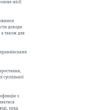
олова місії
повинен
ести доходи
 а також для
управлінських
зростання,
 суспільної
нфляцію з
ливатися
іді, уряд