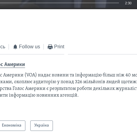
2:30
EMBED
сь
Follow us
Print
ос Америки
с Америки (VOA) надає новини та інформацію більш ніж 40 мо
ками, охоплює аудиторію у понад 326 мільйонів людей щотижн
рства Голос Америки є результатом роботи декількох журналіст
тити інформацію новинних агенцій.
Економіка
Україна