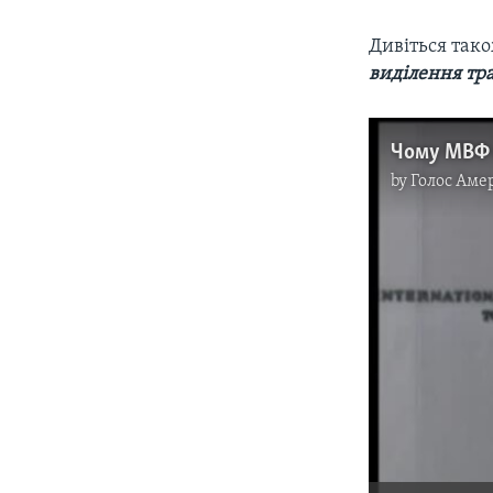
Дивіться так
виділення тр
by
Голос Аме