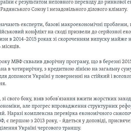
раїни є результатом неповного переходу до ринкової 
 Радянського Союзу і незадовільного ділового клімату.
значають експерти, базові макроекономічні проблеми, 
військовий конфлікт на сході призвели до серйозної еко
изи в 2014-2015 роках зі скороченням випуску майже н
 місяців.
 року МВФ схвалив дворічну програму, що в березні 201
а в чотирирічну, з кредитною лінією на загальну суму
для допомоги Україні у поверненні на стійкий і всео
ня.
 зі свого боку, взяв зобов'язання вжити жорстких захо
економіки, але прогрес впровадження структурних рефо
й. Наразі комплексна перевірка економічного самопо
, є першою з 2013 року, - йдеться у доповіді, присвя
ілення Україні чергового траншу.