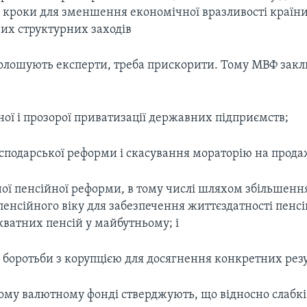
і кроки для зменшення економічної вразливості країни
их структурних заходів
олошують експерти, треба прискорити. Тому МВФ закл
ї і прозорої приватизації державних підприємств;
сподарської реформи і скасування мораторію на прода
ї пенсійної реформи, в тому числі шляхом збільшенн
енсійного віку для забезпечення життєздатності пенс
кватних пенсій у майбутньому; і
боротьби з корупцією для досягнення конкретних резу
му валютному фонді стверджують, що відносно слабкі