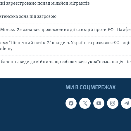
ині зареєстровано понад мільйон мігрантів
генська зона під загрозою
інськ-2» означає продовження дії санкцій проти РФ - Пайф
ому "Північний потік-2" шкодить Україні та розвалює ЄС - оці
cademy
бачення веде до війни та що собою являє українська нація - і
МИ В СОЦМЕРЕЖАХ