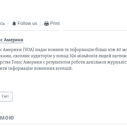
сь
Follow us
Print
ос Америки
с Америки (VOA) надає новини та інформацію більш ніж 40 мо
ками, охоплює аудиторію у понад 326 мільйонів людей щотижн
рства Голос Америки є результатом роботи декількох журналіст
тити інформацію новинних агенцій.
Світ
емою