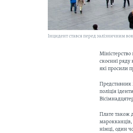
Інцидент стався перед залізничним вок
Міністерство
скоєнні ряду 
які просили п
Представник 
поліція ідент
Вісімнадцятер
Плате також д
марокканців, 
німці, один ч