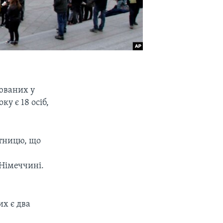
юваних у
у є 18 осіб,
ятницю, що
 Німеччині.
их є два