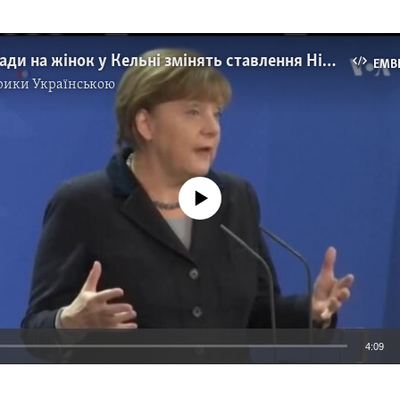
Масові напади на жінок у Кельні змінять ставлення Німеччини до біженців? Відео
EMB
рики Українською
No media source currently available
4:09
EMBED