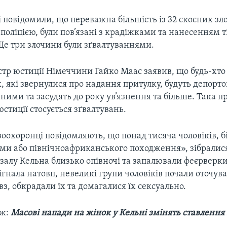
і повідомили, що переважна більшість із 32 скоєних зл
поліцією, були пов’язані з крадіжками та нанесенням 
е три злочини були зґвалтуваннями.
стр юстиції Німеччини Гайко Маас заявив, що будь-хто
 які звернулися про надання притулку, будуть депорто
ими та засудять до року ув’язнення та більше. Така пр
юстиції стосується зґвалтувань.
оохоронці повідомляють, що понад тисяча чоловіків, б
ами або північноафриканського походження», зібралися
залу Кельна близько опівночі та запалювали феєрверки.
зігнала натовп, невеликі групи чоловіків почали оточува
з, обкрадали їх та домагалися їх сексуально.
ож:
Масові напади на жінок у Кельні змінять ставленн