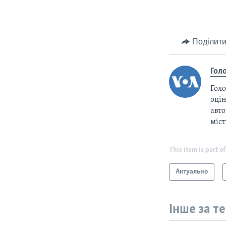
Поділити
Гол
Голо
оцін
авто
міс
This item is part of
Актуально
Інше за т