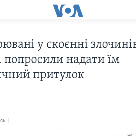
ювані у скоєнні злочині
і попросили надати їм
ичний притулок
сь