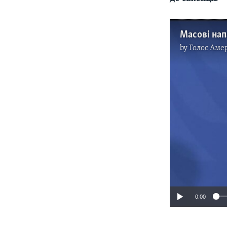
by
Голос Аме
0:00