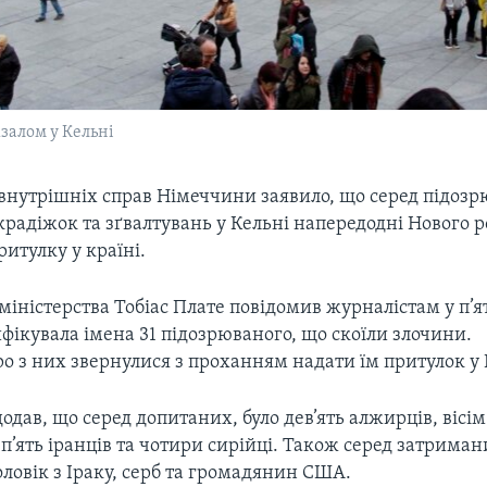
залом у Кельні
 внутрішніх справ Німеччини заявило, що серед підозр
крадіжок та зґвалтувань у Кельні напередодні Нового рок
ритулку у країні.
міністерства Тобіас Плате повідомив журналістам у п’
ифікувала імена 31 підозрюваного, що скоїли злочини.
о з них звернулися з проханням надати їм притулок у
одав, що серед допитаних, було дев’ять алжирців, вісім
п’ять іранців та чотири сирійці. Також серед затриман
оловік з Іраку, серб та громадянин США.