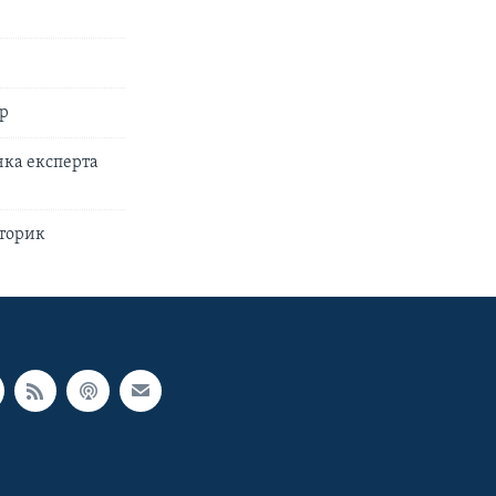
ер
нка експерта
сторик