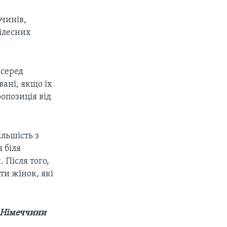
очинів,
тілесних
 серед
вані, якщо їх
опозиція від
ільшість з
 біля
 Після того,
ти жінок, які
я Німеччини