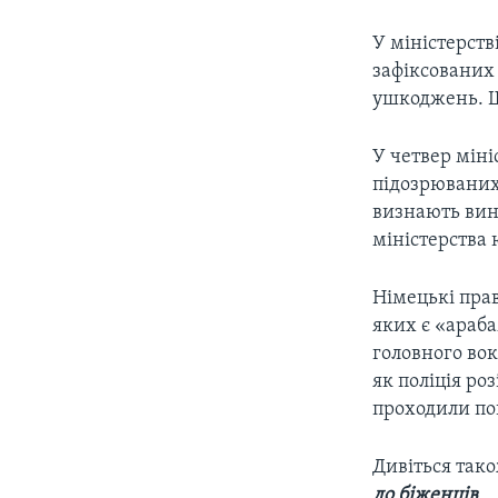
У міністерств
зафіксованих 
ушкоджень. Щ
У четвер міні
підозрюваних,
визнають винн
міністерства 
Німецькі прав
яких є «араб
головного вок
як поліція ро
проходили пов
Дивіться так
до біженців