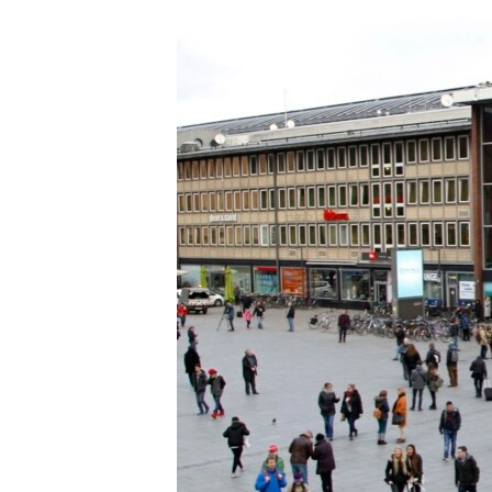
СУСПІЛЬСТВО
ТЕЛЕПРОГРАМИ
ЕКОНОМІКА
ENGLISH
ЧАС-TIME
ІСТОРІЇ УСПІХУ УКРАЇНЦІВ
БРИФІНГ ГОЛОСУ АМЕРИКИ
СТУДІЯ ВАШИНГТОН
ВІКНО В АМЕРИКУ
ПРАЙМ-ТАЙМ
ПОГЛЯД З ВАШИНГТОНА