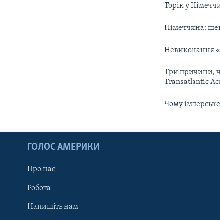
Торік у Німечч
Німеччина: шен
Невиконання «М
Три причини, ч
Transatlantic A
Чому імперське 
ГОЛОС АМЕРИКИ
Про нас
Робота
Напишіть нам