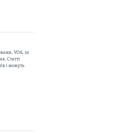
вами. VOA, за
px
width
я. Статті
ів і можуть