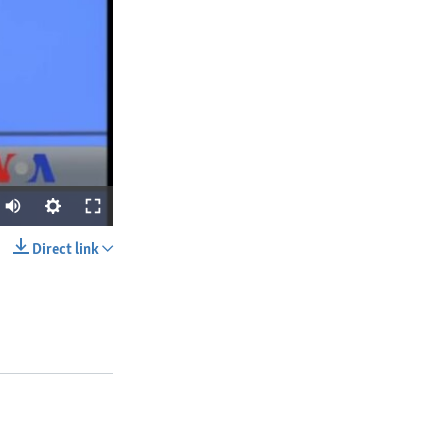
Direct link
SHARE
px