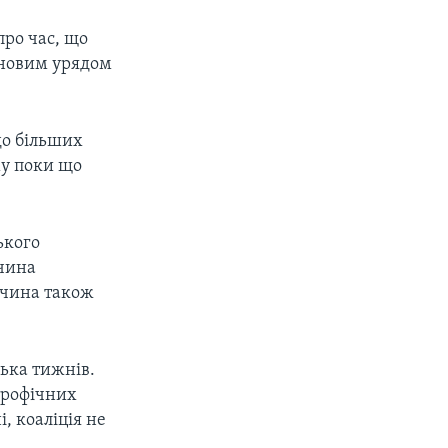
про час, що
 новим урядом
до більших
му поки що
ького
ччина
еччина також
лька тижнів.
строфічних
, коаліція не