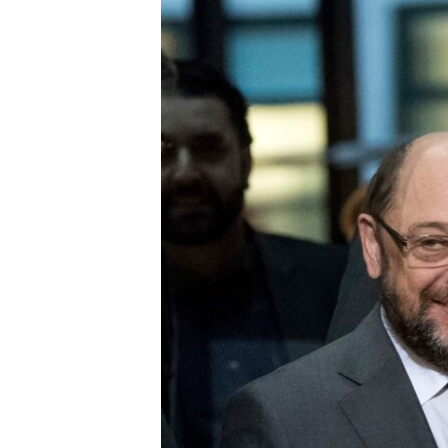
СУСПІЛЬСТВО
ТЕЛЕПРОГРАМИ
ЕКОНОМІКА
ENGLISH
ЧАС-TIME
ІСТОРІЇ УСПІХУ УКРАЇНЦІВ
БРИФІНГ ГОЛОСУ АМЕРИКИ
СТУДІЯ ВАШИНГТОН
ВІКНО В АМЕРИКУ
ПРАЙМ-ТАЙМ
ПОГЛЯД З ВАШИНГТОНА