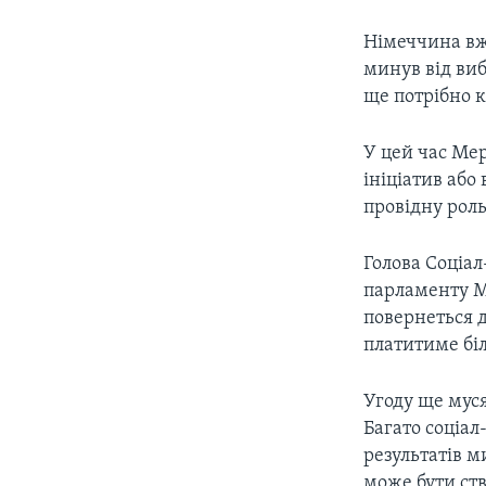
Німеччина вже
минув від ви
ще потрібно к
У цей час Ме
ініціатив або
провідну рол
Голова Соціа
парламенту М
повернеться д
платитиме бі
Угоду ще муся
Багато соціал
результатів м
може бути ств