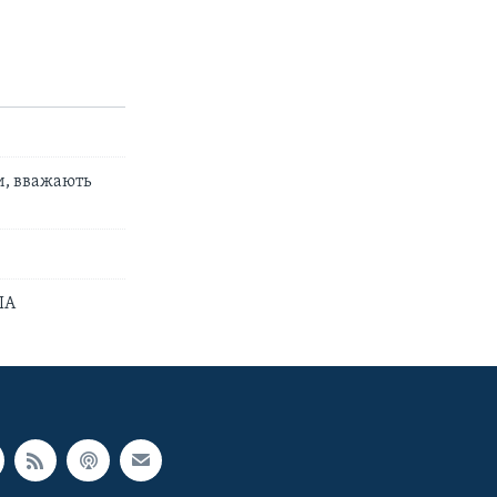
width
и, вважають
l
ША