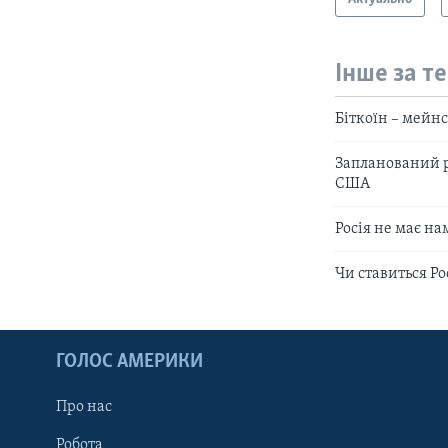
Інше за т
Біткоїн – мейнс
Запланований р
США
Росія не має на
Чи ставиться Ро
ГОЛОС АМЕРИКИ
Про нас
Робота