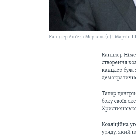
Канцлер Анґела Меркель (п) і Мартін 
Канцлер Німе
створення коа
канцлер була
демократичної
Тепер центрис
боку своїх с
Християнсько
Коаліційна уг
уряду, який п