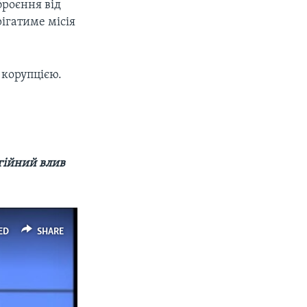
броєння від
ігатиме місія
 корупцією.
гійний влив
ED
SHARE