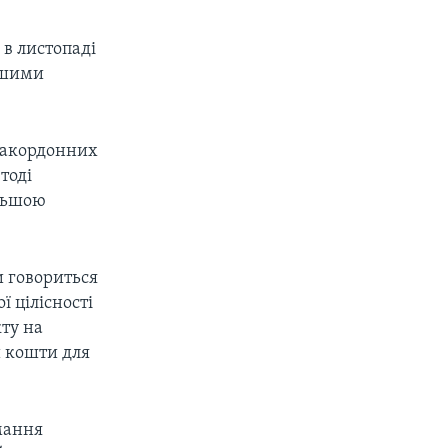
 в листопаді
ншими
 закордонних
тоді
ільшою
и говориться
 цілісності
ту на
и кошти для
мання