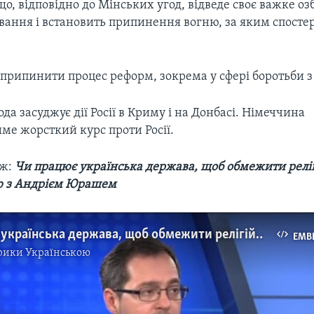
о, відповідно до Мінських угод, відведе своє важке оз
вання і встановить припинення вогню, за яким спостер
припинити процес реформ, зокрема у сфері боротьби з
ода засуджує дії Росії в Криму і на Донбасі. Німеччина
ме жорсткий курс проти Росії.
ож:
Чи працює українська держава, щоб обмежити релі
в'ю з Андрієм Юрашем
Чи працює українська держава, щоб обмежити релігійний влив Росії? Інтерв'ю з Андрієм Юрашем. Відео
EMB
рики Українською