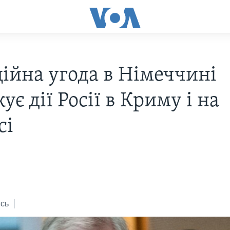
ційна угода в Німеччині
ує дії Росії в Криму і на
сі
s
сь