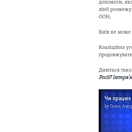
допомоги, якщ
лінії розмежу
ООН,
Київ не може 
Коаліційна уг
продовжувати
Дивіться так
Росії? Інтер
by
Голос Аме