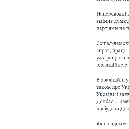
Напередодні в
змінив думку
партіями не п
Соціал-демок
справ, праці 
ультраправа 
опозиційною 
В коаліційні 
також про Укр
України і за
Донбасі. Німе
відбудови Дон
Як повідомля