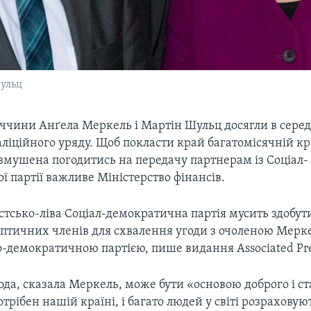
Шульц
ччини Анґела Меркель і Мартін Шульц досягли в серед
ліційного уряду. Щоб покласти край багатомісячній кри
 змушена погодитись на передачу партнерам із Соціал-
 партії важливе Міністерство фінансів.
тсько-ліва Соціал-демократична партія мусить здобут
кептичних членів для схвалення угоди з очоленою Мерк
-демократичною партією, пише видання Associated Pre
ода, сказала Меркель, може бути «основою доброго і ст
отрібен нашій країні, і багато людей у світі розраховую