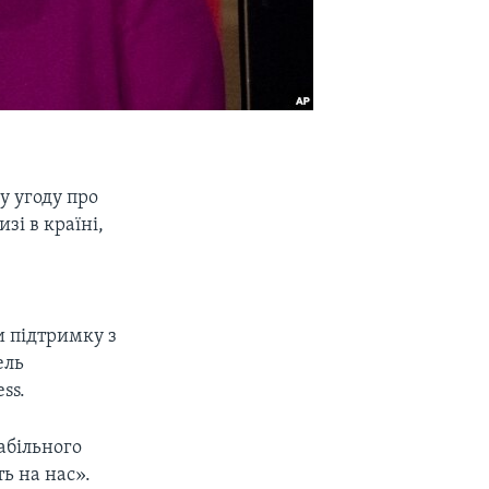
у угоду про
зі в країні,
и підтримку з
ель
ss.
абільного
ть на нас».