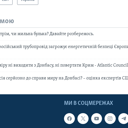
емою
трім, чи мильна булька? Давайте розберемось.
осійський трубопровід загрожує енергетичній безпеці Європ
міру ні виходити з Донбасу, ні повертати Крим - Atlantic Counci
сія серйозно до справи миру на Донбасі? – оцінка експертів С
МИ В СОЦМЕРЕЖАХ