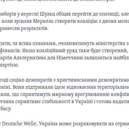
иборів у вересні Шульц обіцяв перейти до опозиції, але
, коли зусилля Меркель створити коаліцію з двома ме
ринесли результатів.
рати, за всіма ознаками, очолюватимуть міністерства
і фінансів. Якщо коаліційний уряд таки буде створений, 
партія Альтернатива для Німеччини залишиться найб
партією.
угоді соціал-демократів з християнськими демократам
аїні. Вони підтримали ідею відновлення територіальної
явили, що сприятимуть мирному врегулюванню конфлік
ччина сприятиме стабільності в Україні і готова надат
басу.
є Deutsche Welle, Україна може розраховувати на отри