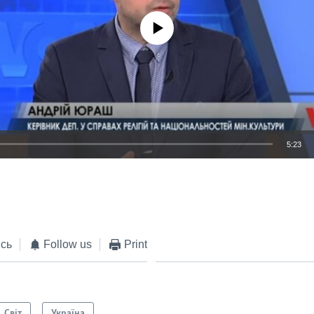
No media source currently available
5:23
EMBED
сь
Follow us
Print
Світ
Україна