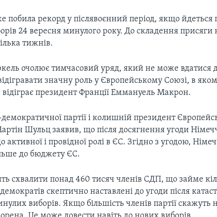
 побила рекорд у післявоєнний період, якщо йдеться 
борів 24 вересня минулого року. До складення присяги
ілька тижнів.
ркель очолює тимчасовий уряд, який не може вдатися 
 відігравати значну роль у Європейському Союзі, в яко
ь відіграє президент Франції Еммануель Макрон.
л-демократичної партії і колишній президент Європейс
артін Шульц заявив, що після досягнення угоди Німе
о активної і провідної ролі в ЄС. Згідно з угодою, Нім
льше до бюджету ЄС.
ть схвалити понад 460 тисяч членів СДП, що займе кі
-демократів скептично наставлені до угоди після ката
инулих виборів. Якщо більшість членів партії скажуть ні
орена. Це може довести навіть до нових виборів.