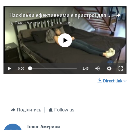
Наскільки ефективними є пристрої для кращого сну? Відео
by
Голос Америки Українською
No media source currently available
0:00
1:45
Direct link
Поділитись
Follow us
Голос Америки