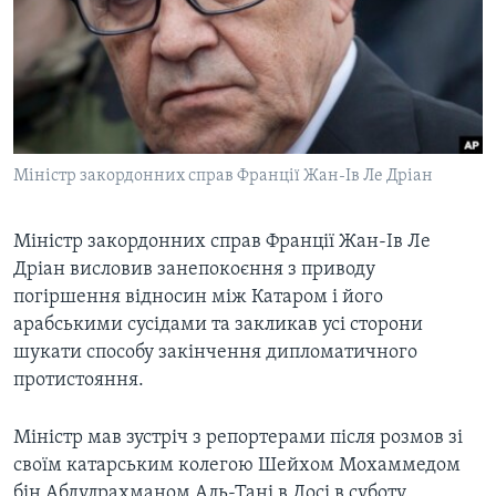
ВІДЕО
СУСПІЛЬСТВО
ТЕЛЕПРОГРАМИ
ЕКОНОМІКА
ENGLISH
ЧАС-TIME
ІСТОРІЇ УСПІХУ УКРАЇНЦІВ
БРИФІНГ ГОЛОСУ АМЕРИКИ
Learning English
СТУДІЯ ВАШИНГТОН
Міністр закордонних справ Франції Жан-Ів Ле Дріан
МИ В СОЦМЕРЕЖАХ
ВІКНО В АМЕРИКУ
Міністр закордонних справ Франції Жан-Ів Ле
ПРАЙМ-ТАЙМ
Дріан висловив занепокоєння з приводу
ПОГЛЯД З ВАШИНГТОНА
погіршення відносин між Катаром і його
Мови
арабськими сусідами та закликав усі сторони
шукати способу закінчення дипломатичного
протистояння.
Міністр мав зустріч з репортерами після розмов зі
своїм катарським колегою Шейхом Мохаммедом
бін Абдулрахманом Аль-Тані в Досі в суботу.