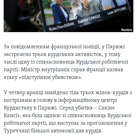
ВІДЕО
СУСПІЛЬСТВО
ТЕЛЕПРОГРАМИ
ЕКОНОМІКА
ENGLISH
ЧАС-TIME
ІСТОРІЇ УСПІХУ УКРАЇНЦІВ
БРИФІНГ ГОЛОСУ АМЕРИКИ
Learning English
СТУДІЯ ВАШИНГТОН
За повідомленням французької поліції, у Парижі
застрелено трьох курдських активісток, у тому
МИ В СОЦМЕРЕЖАХ
ВІКНО В АМЕРИКУ
числі одну із співзасновниць Курдської робітничої
ПРАЙМ-ТАЙМ
партії. Міністр внутрішніх справ Франції назвав
атаку «підступним убивством».
ПОГЛЯД З ВАШИНГТОНА
Мови
У четвер вранці знайдено тіла трьох жінок-курдів з
пострілами в голову в інформаційному центрі
Курдистану в Парижі. Серед убитих – Сакіне
Кансіз, яка була однією зі співзасновниць Курдської
робітничої партії, що виступає за проголошення у
Туреччині більшої автономії для курдів.