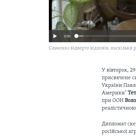
0:00
Єльченко відверто відповів, наскільки
У вівторок, 2
присвячене си
України Павло
Америки"
Те
при ООН
Вол
реалістичною
Дипломат ске
російської аг