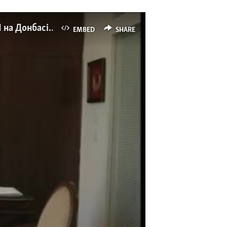
Єльченко відверто відповів, наскільки реалістичним є розміщення миротворців ООН на Донбасі. Відео
EMBED
SHARE