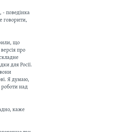
, - поведінка
не говорити,
рили, що
 версія про
 складне
дки для Росії.
 вони
ві. Я думаю,
 роботи над
адно, каже