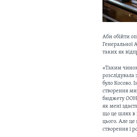
Аби обійти оп
Генеральної 
таких як відп
«Таким чином,
розслідувала 
було Косово. 
створення мир
бюджету ООН.
як мені здаєт
що це шлях в 
цього. Але це
створення і р