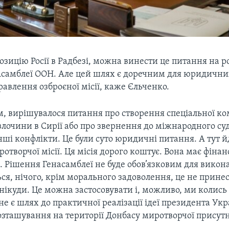
озицію Росії в Радбезі, можна винести це питання на р
Асамблеї ООН. Але цей шлях є доречним для юридични
равлення озброєної місії, каже Єльченко.
 вирішувалося питання про створення спеціальної комі
злочини в Сирії або про звернення до міжнародного су
Інші конфлікти. Це були суто юридичні питання. А тут й
отворчої місії. Ця місія дорого коштує. Вона має фінан
 Рішення Генасамблеї не буде обов’язковим для викон
ься, нічого, крім морального задоволення, це не принес
нікуди. Це можна застосовувати і, можливо, ми колис
 не є шлях до практичної реалізації ідеї президента Ук
озташування на території Донбасу миротворчої присут