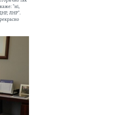
тегорично так
каже: "ні,
ДНР, ЛНР".
прекрасно