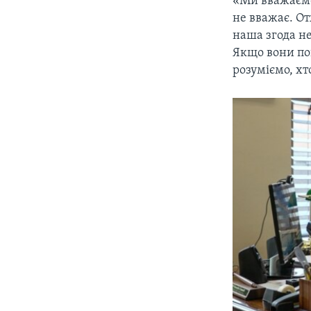
«Ми вважаємо,
не вважає. Отж
наша згода не
Якщо вони пог
розуміємо, хт