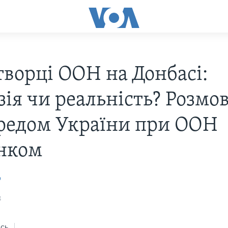
ворці ООН на Донбасі:
ія чи реальність? Розмов
редом України при ООН
нком
о
8
сь