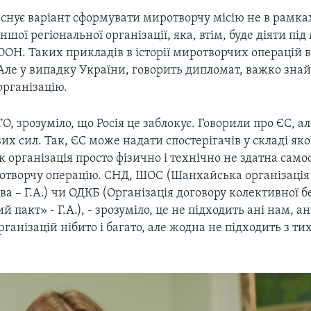
Існує варіант сформувати миротворчу місію не в рамка
іншої регіональної організації, яка, втім, буде діяти пі
ООН. Таких прикладів в історії миротворчих операцій в 
Але у випадку України, говорить дипломат, важко знай
організацію.
, зрозуміло, що Росія це заблокує. Говорили про ЄС, а
вих сил. Так, ЄС може надати спостерігачів у складі яко
 як організація просто фізично і технічно не здатна само
отворчу операцію. СНД, ШОС (Шанхайська організація
ва – Г.А.) чи ОДКБ (Організація договору колективної 
 пакт» - Г.А.), - зрозуміло, це не підходить ані нам, 
ганізацій нібито і багато, але жодна не підходить з ти