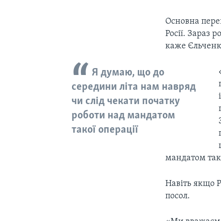
Основна переш
Росії. Зараз 
каже Єльченк
Я думаю, що до
середини літа нам навряд
чи слід чекати початку
роботи над мандатом
такої операції
мандатом тако
Навіть якщо Р
посол.