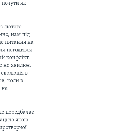
, почути як
 з лютого
йно, нам під
це питання на
ий погодився
ий конфлікт,
це не хвилює.
 еволюція в
в, коли в
 не
але передбачає
ізацією якою
иротворчої