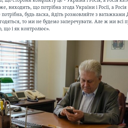
 що сторони конфлікту це - Україна і Росія, а Росія ка
е, виходить, що потрібна згода України і Росії, а Росія 
 потрібна, будь ласка, йдіть розмовляйте з ватажками 
одяться, то ми не будемо заперечувати. Але ж ми всі 
о, що і як контролює».