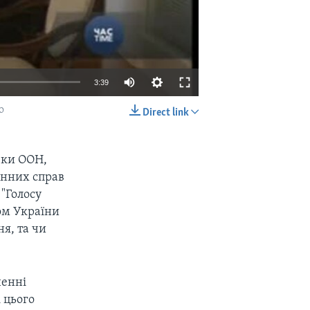
3:39
о
Direct link
EMBED
SHARE
пеки ООН,
донних справ
 "Голосу
ом України
ня, та чи
ненні
і цього