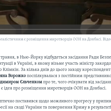
 реалістичним є розміщення миротворців ООН на Донбасі. Віде
9 травня, в Нью-Йорку відбудеться засідання Ради Без
туації в Україні, в якому візьме участь міністр закор
 Клімкін. За кілька днів до цього заходу кореспондент
тяна Ворожко
поспілкувалася з постійним представник
одимиром Єльченком
про те, чого очікувати від засідан
 є ідея про розміщення миротворців ООН на Донбасі.
птично поставився щодо можливого прогресу у припи
ресії на сході України та повернення Криму в результат