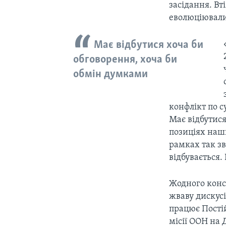
засідання. Вт
еволюціювали
Має відбутися хоча би
обговорення, хоча би
обмін думками
конфлікт по с
Має відбутися
позиціях наши
рамках так з
відбувається.
Жодного конст
жваву дискусі
працює Пості
місії ООН на 