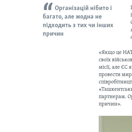
Організацій нібито і
багато, але жодна не
підходить з тих чи інших
причин
«Якщо це НАТО
своїх військо
місії, але ЄС
провести мир
співробітницт
«Ташкентський
партнерам. Ор
причин».