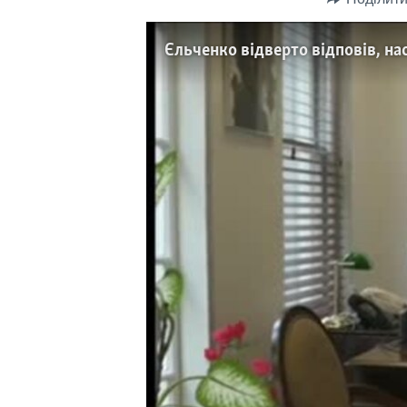
СУСПІЛЬСТВО
ТЕЛЕПРОГРАМИ
ЕКОНОМІКА
ENGLISH
ЧАС-TIME
ІСТОРІЇ УСПІХУ УКРАЇНЦІВ
БРИФІНГ ГОЛОСУ АМЕРИКИ
СТУДІЯ ВАШИНГТОН
ВІКНО В АМЕРИКУ
ПРАЙМ-ТАЙМ
ПОГЛЯД З ВАШИНГТОНА