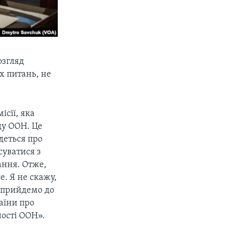
озгляд
х питань, не
сії, яка
ду ООН. Це
деться про
суватися з
ання. Отже,
е. Я не скажу,
ь прийдемо до
раїни про
ності ООН».