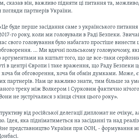
ім, сказав він, важливо підняти ці питання та, можливо
 погляди партнерів України.
«Це буде перше засідання саме з українського питання
2017-го року, коли ми головували в Раді Безпеки. Звича
час свого головування було набагато простіше винести 
обговорення. … Ми вдячні польському головуючому, як
з аргументами на кшталт того, що це все-таки серйозн
уті в центрі Європи і таке враження, що Раду Безпеки 
 хоча би обговорення, хоча би обмін думками. Може, є
х партнерів. Нам це важливо знати, тим більше за умо
ваного треку між Волкером і Сурковим фактично нічого
 Вони не зустрічалися з кінця січня цього року».
руктиву від російської делегації дипломат не очікує, 
ю. Ідея, яка підніматиметься на засіданні та над реал
йне представництво України при ООН, - формування м
Донбасі.