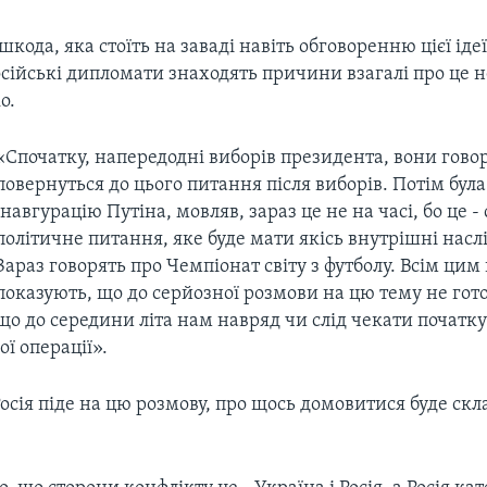
кода, яка стоїть на заваді навіть обговоренню цієї ідеї
російські дипломати знаходять причини взагалі про це 
о.
«Спочатку, напередодні виборів президента, вони гово
повернуться до цього питання після виборів. Потім була
інавгурацію Путіна, мовляв, зараз це не на часі, бо це -
політичне питання, яке буде мати якісь внутрішні наслі
Зараз говорять про Чемпіонат світу з футболу. Всім цим
показують, що до серйозної розмови на цю тему не гото
що до середини літа нам навряд чи слід чекати початку
ї операції».
осія піде на цю розмову, про щось домовитися буде скл