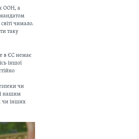
х ООН, а
д мандатом
світі чимало.
ти таку
ле в ЄС немає
їсь іншої
стійно
безпеки чи
ані нашим
х чи інших