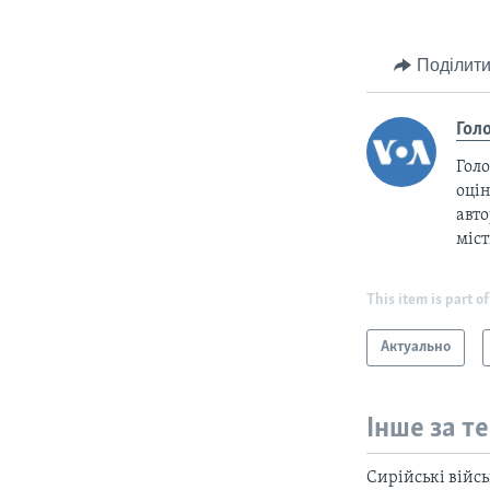
Поділити
Гол
Голо
оцін
авто
міс
This item is part of
Актуально
Інше за т
Сирійські війсь