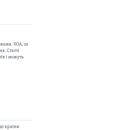
вами. VOA, за
px
width
я. Статті
ів і можуть
ді країни