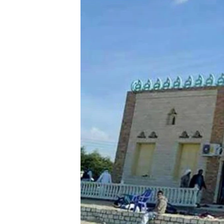
СУСПІЛЬСТВО
ТЕЛЕПРОГРАМИ
ЕКОНОМІКА
ENGLISH
ЧАС-TIME
ІСТОРІЇ УСПІХУ УКРАЇНЦІВ
БРИФІНГ ГОЛОСУ АМЕРИКИ
СТУДІЯ ВАШИНГТОН
ВІКНО В АМЕРИКУ
ПРАЙМ-ТАЙМ
ПОГЛЯД З ВАШИНГТОНА