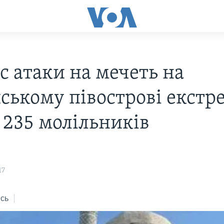
с атаки на мечеть на
ському півострові екстр
 235 молільників
17
сь