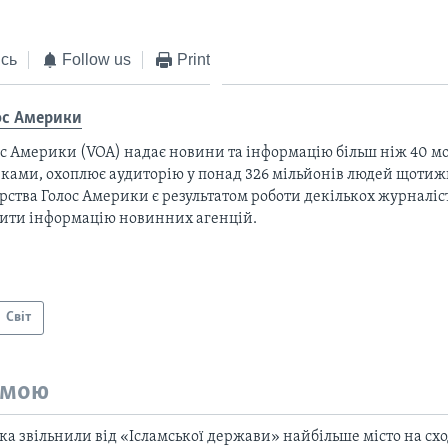
сь
Follow us
Print
ос Америки
с Америки (VOA) надає новини та інформацію більш ніж 40 мо
ками, охоплює аудиторію у понад 326 мільйонів людей щотижн
рства Голос Америки є результатом роботи декількох журналіст
тити інформацію новинних агенцій.
Світ
емою
ка звільнили від «Ісламської держави» найбільше місто на схо