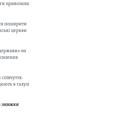
оги привозили
ися поширити
нські церкви
 держави» на
посилених
 співчуття.
цюють в галузі
а знижки