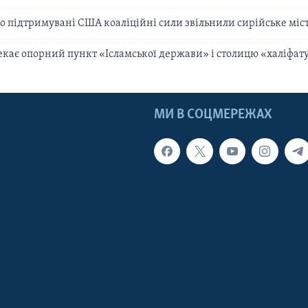
о підтримувані США коаліційні сили звільнили сирійське міс
екає опорний пункт «Ісламської держави» і столицю «халіфат
МИ В СОЦМЕРЕЖАХ