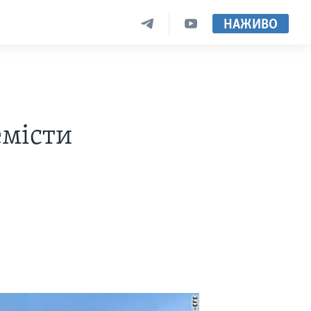
НАЖИВО
емісти