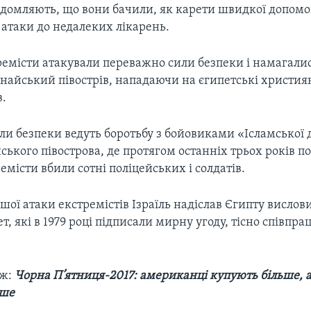
ідомляють, що вони бачили, як карети швидкої допом
 атаки до недалеких лікарень.
ремісти атакували переважно сили безпеки і намагал
инайський півострів, нападаючи на єгипетські христия
в.
или безпеки ведуть боротьбу з бойовиками «Ісламської
ського півострова, де протягом останніх трьох років 
емісти вбили сотні поліцейських і солдатів.
шої атаки екстремістів Ізраїль надіслав Єгипту вислови
ет, які в 1979 році підписали мирну угоду, тісно співпра
ож:
Чорна П’ятниця-2017: американці купують більше, 
вше