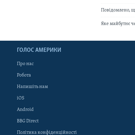
Повідомлено, щ
Яке майбутнє ч
ГОЛОС АМЕРИКИ
Про нас
Робота
Напишіть нам
iOS
Android
Learning English
BBG Direct
Політика конфіденційності
МИ В СОЦМЕРЕЖАХ