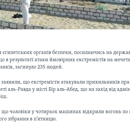
 єгипетських органів безпеки, посилаючись на держав
о в результаті атаки ймовірних екстремістів на мечеть,
ників, загинуло 235 людей.
 заявили, що екстремісти атакували прихильників пра
еті аль-Равда у місті Бір аль-Абед, що на захід від адм
ріш.
, що чоловіки у чотирьох машинах відкрили вогонь по 
го зібрання в п’ятницю.