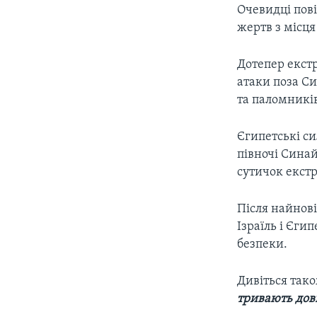
Очевидці пов
жертв з місця
Дотепер екст
атаки поза С
та паломникі
Єгипетські с
півночі Синай
сутичок екстр
Після найнові
Ізраїль і Єгип
безпеки.
Дивіться так
тривають до