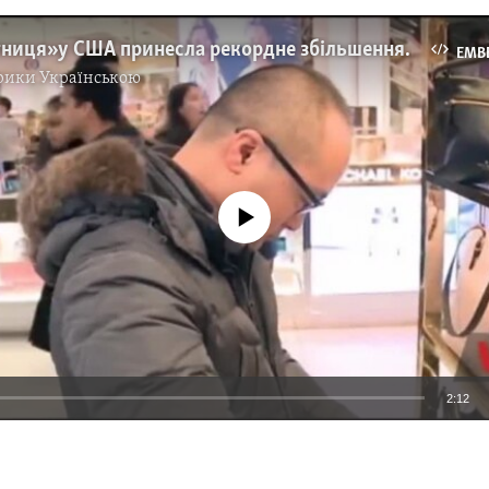
«Чорна п’ятниця» у США принесла рекордне збільшення продажів онлайн – понад 3 мільярди доларів. Відео
EMB
рики Українською
No media source currently available
2:12
EMBED