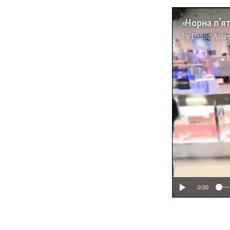
by
Голос Аме
0:00