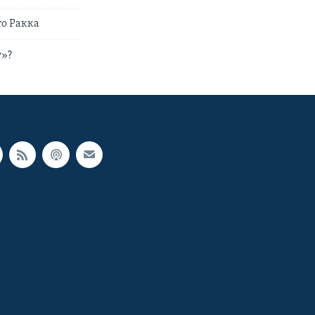
то Ракка
у»?