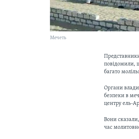
Мечеть
Представники
повідомили, щ
багато моліль
Органи влади
безпеки в меч
центру ель-А
Вони сказали
час молитовно