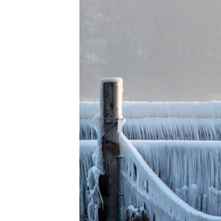
СУСПІЛЬСТВО
ТЕЛЕПРОГРАМИ
ЕКОНОМІКА
ENGLISH
ЧАС-TIME
ІСТОРІЇ УСПІХУ УКРАЇНЦІВ
БРИФІНГ ГОЛОСУ АМЕРИКИ
СТУДІЯ ВАШИНГТОН
ВІКНО В АМЕРИКУ
ПРАЙМ-ТАЙМ
ПОГЛЯД З ВАШИНГТОНА