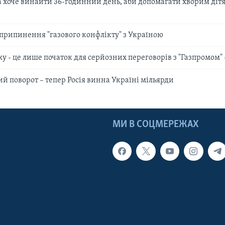
хоче винайти 36-годинний день, аби допомагати хворим дітям
а припинення "газового конфлікту" з Україною
у - це лише початок для серйозних переговорів з "Газпромом" 
й поворот – тепер Росія винна Україні мільярди
МИ В СОЦМЕРЕЖАХ