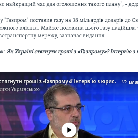
 не найкращий час для оголошення такого плану", - дода
 "Газпром" поставив газу на 38 мільярдів доларів до Єв
ожного клієнта. Майже половина цього газу надійшла 
азотранспортну мережу, зазначає видання.
ож:
Як Україні стягнути гроші з «Газпрому»? Інтерв’ю з
Як Україні стягнути гроші з «Газпрому»? Інтерв’ю з юристом. Відео
EMB
рики Українською
No media source currently available