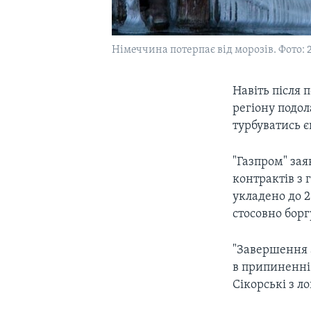
Німеччина потерпає від морозів. Фото: 2
Навіть після 
регіону подол
турбуватись 
"Газпром" за
контрактів з 
укладено до 2
стосовно борг
"Завершення а
в припиненні 
Сікорські з л