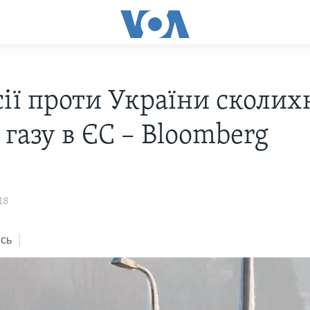
сії проти України сколи
газу в ЄС – Bloomberg
18
сь