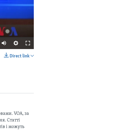
Direct link
SHARE
вами. VOA, за
px
width
я. Статті
ів і можуть