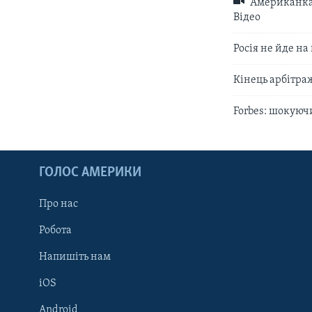
Aмериканка 
Відео
Росія не йде н
Кінець арбітраж
Forbes: шокуючи
ГОЛОС АМЕРИКИ
Про нас
Робота
Напишіть нам
iOS
Android