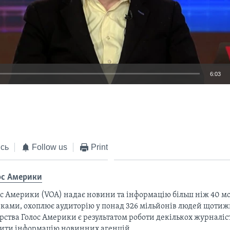
6:03
EMBED
сь
Follow us
Print
ос Америки
с Америки (VOA) надає новини та інформацію більш ніж 40 мо
ками, охоплює аудиторію у понад 326 мільйонів людей щотижн
рства Голос Америки є результатом роботи декількох журналіст
тити інформацію новинних агенцій.