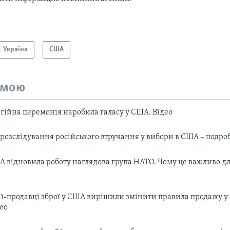
Україна
США
емою
гійна церемонія наробила галасу у США. Відео
розслідування російського втручання у вибори в США – подроб
А відновила роботу наглядова група НАТО. Чому це важливо д
ї-продавці зброї у США вирішили змінити правила продажу у 
ео