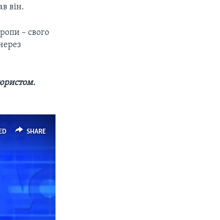
в він.
ропи – свого
через
 юристом.
ED
SHARE