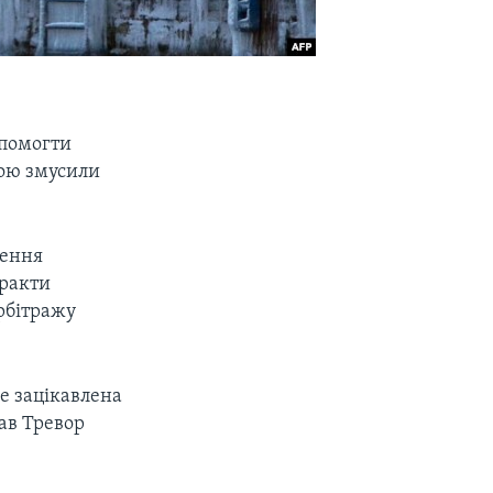
опомогти
їною змусили
нення
тракти
арбітражу
не зацікавлена
зав Тревор