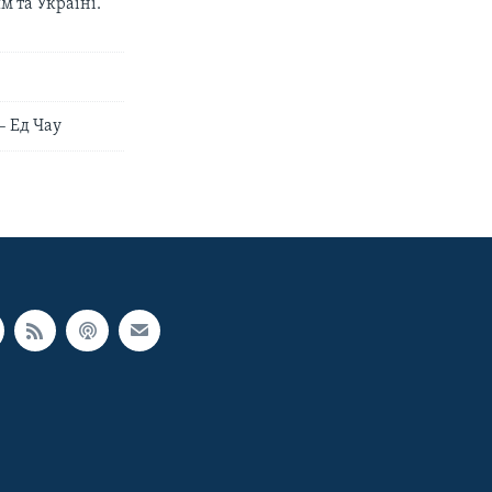
 та Україні.
– Ед Чау