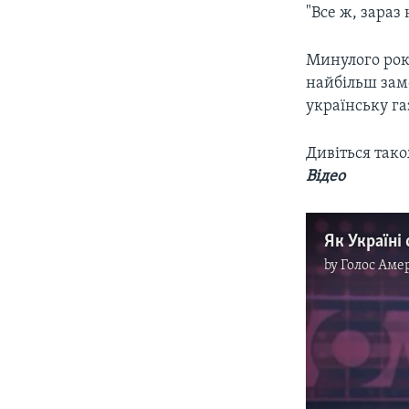
"Все ж, зараз
Минулого року
найбільш зам
українську г
Дивіться так
Відео
by
Голос Аме