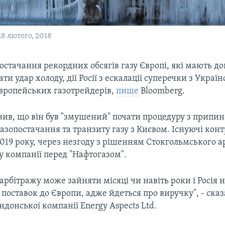
8 лютого, 2018
постачання рекордних обсягів газу Європі, які мають д
ати удар холоду, дії Росії з ескалації суперечки з Укра
європейських газотрейдерів,
пише
Bloomberg.
явив, що він був "змушений" почати процедуру з припи
газопостачання та транзиту газу з Києвом. Існуючі кон
019 року, через незгоду з рішенням Стокгольмського 
у компанії перед "Нафтогазом".
рбітражу може зайняти місяці чи навіть роки і Росія 
поставок до Європи, адже йдеться про виручку", - ска
ондонської компанії Energy Aspects Ltd.