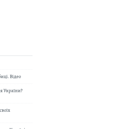
иці. Відео
ля України?
своїх