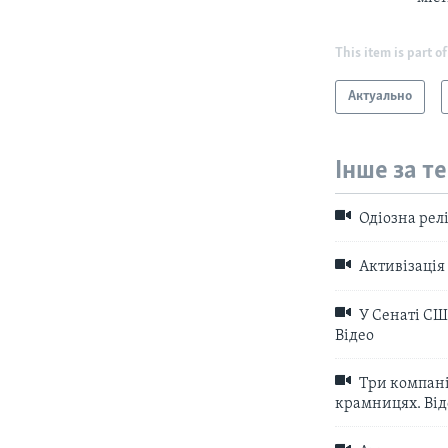
This item is part of
Актуально
Інше за т
Одіозна релі
Активізація 
У Сенаті СШ
Відео
Три компані
крамницях. Від