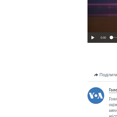
0:00
Поділити
Гол
Голо
оцін
авто
міс