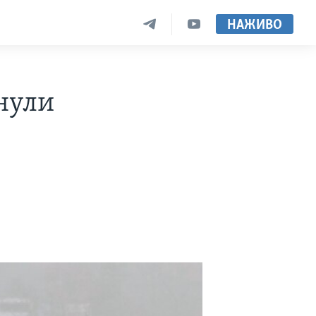
НАЖИВО
хнули