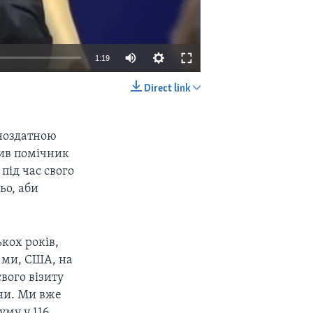
1:19
Direct link
EMBED
SHARE
ноздатною
вив помічник
під час свого
ьо, аби
кох років,
, ми, США, на
вого візиту
ни. Ми вже
му у 116