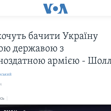
очуть бачити Україну
ою державою з
ноздатною армією - Шол
вський
4
сь