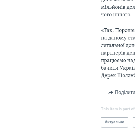
мільйонів дол
чого іншого.
«Так, Пороше
на даному ет
летальної до
партнерів до
працюємо над
бачити Украї
Дерек Шолле
Поділити
This item is part of
Актуально