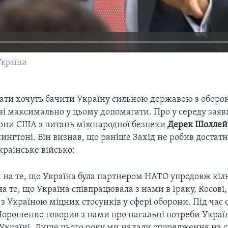
України
ати хочуть бачити Україну сильною державою з оборо
ові максимально у цьому допомагати. Про у середу зая
рони США з питань міжнародної безпеки
Дерек Шоллей
ингтоні. Він визнав, що раніше Захід не робив достатн
країнське військо:
на те, що Україна була партнером НАТО упродовж кіль
 те, що Україна співпрацювала з нами в Іраку, Косові
з Україною міцних стосунків у сфері оборони. Під час с
Порошенко говорив з нами про нагальні потреби Украї
Україні. Лише цього року ми надали спорядження на су