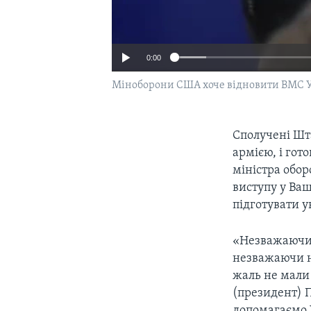
0:00
Міноборони США хоче відновити ВМС 
Сполучені Шт
армією, і гот
міністра обо
виступу у Ваш
підготувати у
«Незважаючи 
незважаючи на
жаль не мали 
(президент) 
допомагаємо 