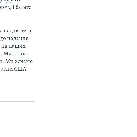
рму, і багато
 надавати її
 до надання
о на наших
е. Ми також
ли. Ми хочемо
борони США