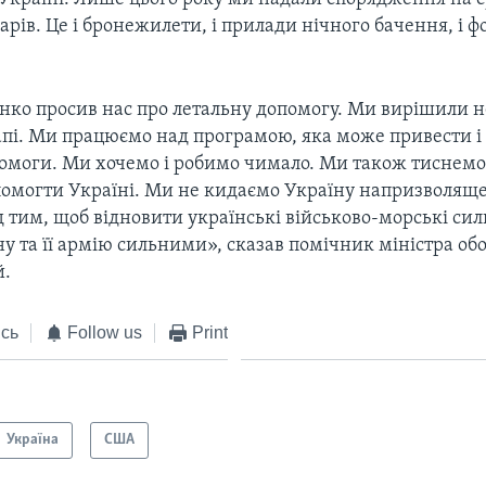
арів. Це і бронежилети, і прилади нічного бачення, і фо
нко просив нас про летальну допомогу. Ми вирішили не
апі. Ми працюємо над програмою, яка може привести і
помоги. Ми хочемо і робимо чимало. Ми також тиснем
помогти Україні. Ми не кидаємо Україну напризволящ
 тим, щоб відновити українські військово-морські си
ну та її армію сильними», сказав помічник міністра о
й.
сь
Follow us
Print
Україна
США