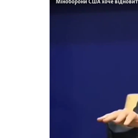
СУСПІЛЬСТВО
Міноборони США хоче відновит
ТЕЛЕПРОГРАМИ
ЕКОНОМІКА
ENGLISH
ЧАС-TIME
ІСТОРІЇ УСПІХУ УКРАЇНЦІВ
БРИФІНГ ГОЛОСУ АМЕРИКИ
СТУДІЯ ВАШИНГТОН
ВІКНО В АМЕРИКУ
ПРАЙМ-ТАЙМ
ПОГЛЯД З ВАШИНГТОНА