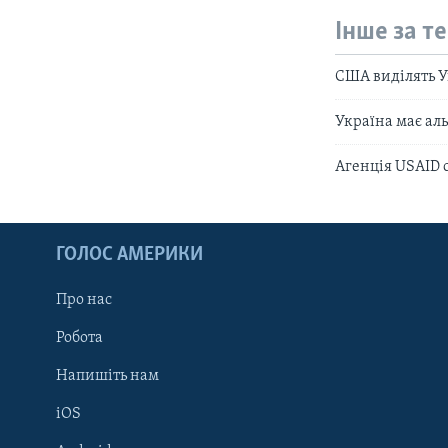
Інше за т
США виділять У
Україна має ал
Агенція USAID 
ГОЛОС АМЕРИКИ
Про нас
Робота
Напишіть нам
iOS