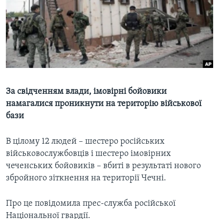
ВІДЕО
СУСПІЛЬСТВО
ТЕЛЕПРОГРАМИ
ЕКОНОМІКА
ENGLISH
ЧАС-TIME
ІСТОРІЇ УСПІХУ УКРАЇНЦІВ
БРИФІНГ ГОЛОСУ АМЕРИКИ
Learning English
СТУДІЯ ВАШИНГТОН
МИ В СОЦМЕРЕЖАХ
ВІКНО В АМЕРИКУ
За свідченням влади, імовірні бойовики
намагалися проникнути на територію військової
ПРАЙМ-ТАЙМ
бази
ПОГЛЯД З ВАШИНГТОНА
Мови
В цілому 12 людей – шестеро російських
військовослужбовців і шестеро імовірних
чеченських бойовиків – вбиті в результаті нового
збройного зіткнення на території Чечні.
Про це повідомила прес-служба російської
Національної гвардії.