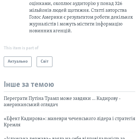
оцінками, охоплює аудиторію у понад 326
мільйонів людей щотижня. Статті авторства
Голос Америки є результатом роботи декількох
журналістів і можуть містити інформацію
новинних агенцій.
This item is part of
Актуально
Світ
Інше за темою
Переграти Путіна Трамп може завдяки ... Кадирову -
американський оглядач
«Ефект Кадирова»: маневри чеченського лідера і стратегія
Кремля
«Ісламська держава» взяла на себе відповідальність за