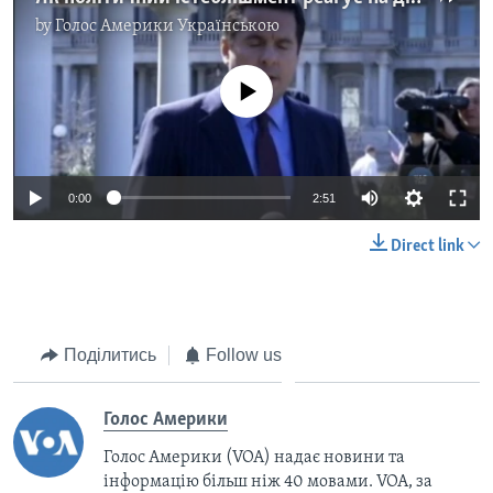
by
Голос Америки Українською
No media source currently available
0:00
2:51
Direct link
Поділитись
Follow us
Голос Америки
Голос Америки (VOA) надає новини та
інформацію більш ніж 40 мовами. VOA, за