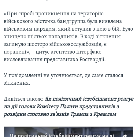
«При спробі проникнення на територію
військового містечка бандгруппа була виявлена
військовим нарядом, який вступив з нею в бій. Було
знищено шістьох нападників. В ході зіткнення
загинуло шестеро військовослужбовців, є
поранені», – цитує агентство Інтерфакс
висловлювання представника Росгвардіі.
У повідомленні не уточнюється, де саме сталося
зіткнення.
Дивіться також:
Як політичний істеблішмент реагує
на дії голови Комітету Палати представників з
розвідки cтосовно зв'язків Трампа з Кремлем
Як політичний істеблішмент реагує на дії голови Комітету Палати представників з розвідки cтосовно зв'язків Трампа з Кремлем. Відео