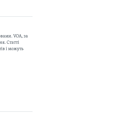
вами. VOA, за
я. Статті
ів і можуть