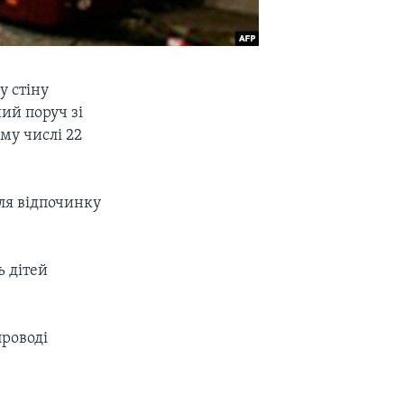
у стіну
ий поруч зі
му числі 22
сля відпочинку
ь дітей
проводі