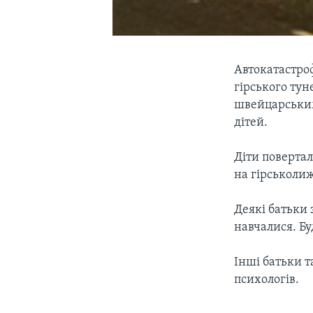
Автокатастрофа
гірського ту
швейцарським 
дітей.
Діти повертал
на гірськоли
Деякі батьки 
навчалися. Бу
Інші батьки т
психологів.