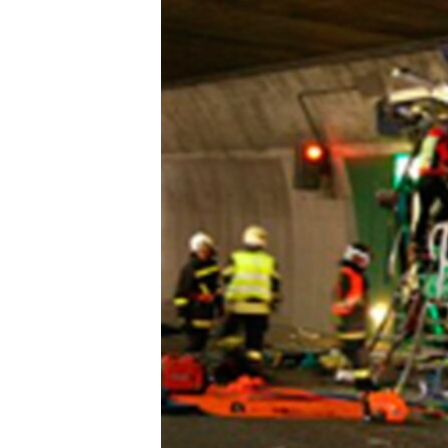
СУСПІЛЬСТВО
ТЕЛЕПРОГРАМИ
ЕКОНОМІКА
ENGLISH
ЧАС-TIME
ІСТОРІЇ УСПІХУ УКРАЇНЦІВ
БРИФІНГ ГОЛОСУ АМЕРИКИ
СТУДІЯ ВАШИНГТОН
ВІКНО В АМЕРИКУ
ПРАЙМ-ТАЙМ
ПОГЛЯД З ВАШИНГТОНА