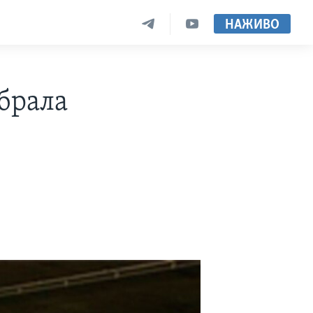
НАЖИВО
абрала