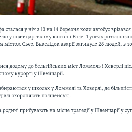
 сталася у ніч з 13 на 14 березня коли автобус врізався 
нелю у швейцарському кантоні Вале. Тунель розташован
містом Сьєр. Внаслідок аварії загинуло 28 людей, в то
ися додому до бельгійських міст Ломмель і Хеверлі пі
жному курорті у Швейцарії.
збираються у школах у Ломмелі та Хеверлі, де більшіст
дівлі охороняють поліцейські.
а родичі прибувають на місце трагедії у Швейцарії у су