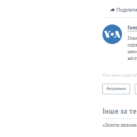
Поділити
Гол
Голо
оцін
авто
міс
This item is part of
Актуально
Інше за т
«Золота лихоман