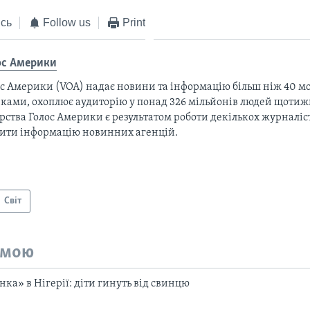
сь
Follow us
Print
ос Америки
с Америки (VOA) надає новини та інформацію більш ніж 40 мо
ками, охоплює аудиторію у понад 326 мільйонів людей щотижн
рства Голос Америки є результатом роботи декількох журналіст
тити інформацію новинних агенцій.
Світ
емою
ка» в Нігерії: діти гинуть від свинцю