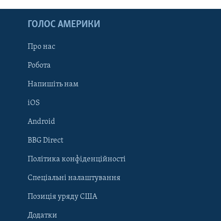
ГОЛОС АМЕРИКИ
Про нас
Робота
Напишіть нам
iOS
Android
Learning English
BBG Direct
Політика конфіденційності
МИ В СОЦМЕРЕЖАХ
Спеціальні налаштування
Позиція уряду США
Додатки