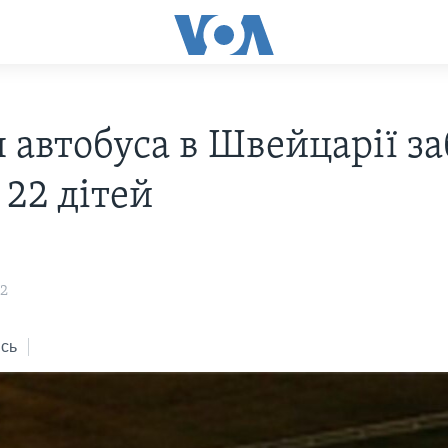
 автобуса в Швейцарії з
 22 дітей
12
сь