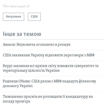
This item is part of
Актуально
США
Інше за темою
Аваков: Януковича оголошено в розшук
США закликали Україну відновити переговори з МВФ
Керрі закликав всі країни світу поважати суверенітет та
територіальну цілісність України
Радниця Обами: США разом з МВФ нададуть фінансову
допомогу Україні
Тимошенко просить не розглядати її кандидатуру на
посаду прем’єра