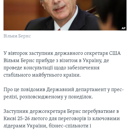
ВІДЕО
СУСПІЛЬСТВО
ТЕЛЕПРОГРАМИ
ЕКОНОМІКА
ENGLISH
ЧАС-TIME
ІСТОРІЇ УСПІХУ УКРАЇНЦІВ
БРИФІНГ ГОЛОСУ АМЕРИКИ
Вільям Бернс
Learning English
СТУДІЯ ВАШИНГТОН
МИ В СОЦМЕРЕЖАХ
ВІКНО В АМЕРИКУ
У вівторок заступник державного секретаря США
Вільям Бернс прибуде з візитом в Україну, де
ПРАЙМ-ТАЙМ
проведе консультації щодо забезпечення
ПОГЛЯД З ВАШИНГТОНА
стабільного майбутнього країни.
Мови
Про це повідомив Державний департамент у прес-
релізі, розповсюдженому у понеділок.
Заступник держсекретаря Бернс перебуватиме в
Києві 25-26 лютого для переговорів із ключовими
лідерами України, бізнес-спільноти і