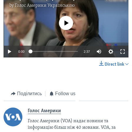
by
Голос Америки Українською
No media source currently available
0:00
2:37
Direct link
Поділитись
Follow us
Голос Америки
Голос Америки (VOA) надає новини та
інформацію більш ніж 40 мовами. VOA, за