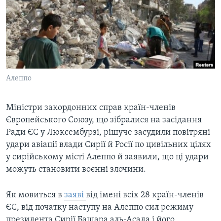
ВІДЕО
СУСПІЛЬСТВО
ТЕЛЕПРОГРАМИ
ЕКОНОМІКА
ENGLISH
ЧАС-TIME
ІСТОРІЇ УСПІХУ УКРАЇНЦІВ
БРИФІНГ ГОЛОСУ АМЕРИКИ
Learning English
СТУДІЯ ВАШИНГТОН
Алеппо
МИ В СОЦМЕРЕЖАХ
ВІКНО В АМЕРИКУ
Міністри закордонних справ країн-членів
ПРАЙМ-ТАЙМ
Європейського Союзу, що зібралися на засідання
ПОГЛЯД З ВАШИНГТОНА
Ради ЄС у Люксембурзі, рішуче засудили повітряні
Мови
удари авіації влади Сирії й Росії по цивільних цілях
у сирійському місті Алеппо й заявили, що ці удари
можуть становити воєнні злочини.
Як мовиться в
заяві
від імені всіх 28 країн-членів
ЄС, від початку наступу на Алеппо сил режиму
президента Сирії Башара аль-Асада і його