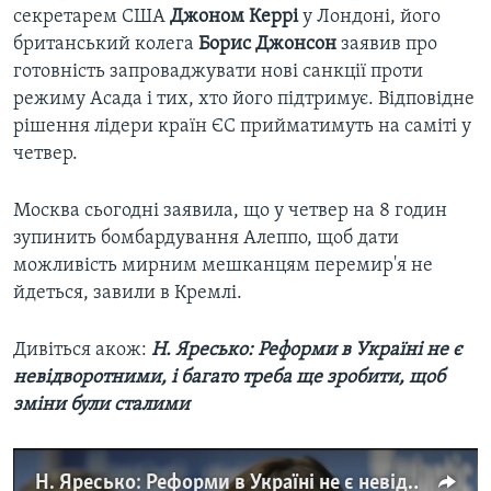
секретарем США
Джоном Керрі
у Лондоні, його
британський колега
Борис Джонсон
заявив про
готовність запроваджувати нові санкції проти
режиму Асада і тих, хто його підтримує. Відповідне
рішення лідери країн ЄС прийматимуть на саміті у
четвер.
Москва сьогодні заявила, що у четвер на 8 годин
зупинить бомбардування Алеппо, щоб дати
можливість мирним мешканцям перемир'я не
йдеться, завили в Кремлі.
Дивіться акож:
Н. Яресько: Реформи в Україні не є
невідворотними, і багато треба ще зробити, щоб
зміни були сталими
Н. Яресько: Реформи в Україні не є невідворотними, і багато треба ще зробити, щоб зміни були сталими. Відео