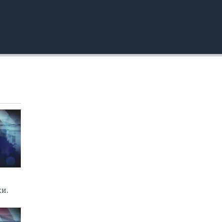
EMBED
360p
480p
720p
1080p
480p
ки.