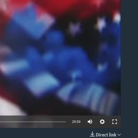
able
Auto
29:59
240p
Direct link