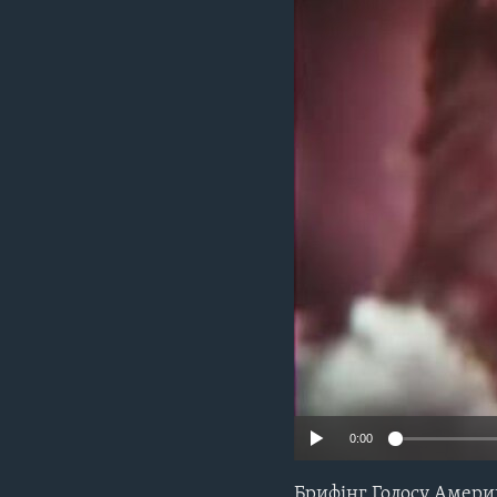
СУСПІЛЬСТВО
ТЕЛЕПРОГРАМИ
ЕКОНОМІКА
ENGLISH
ЧАС-TIME
ІСТОРІЇ УСПІХУ УКРАЇНЦІВ
БРИФІНГ ГОЛОСУ АМЕРИКИ
СТУДІЯ ВАШИНГТОН
ВІКНО В АМЕРИКУ
ПРАЙМ-ТАЙМ
ПОГЛЯД З ВАШИНГТОНА
0:00
Брифінг Голосу Амери