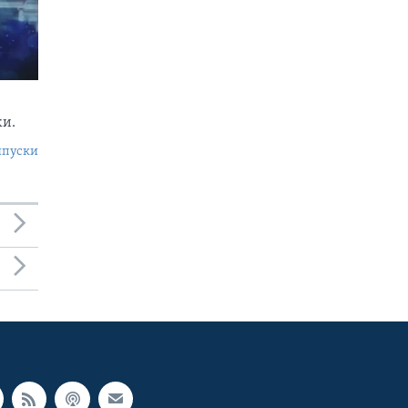
ки.
ипуски