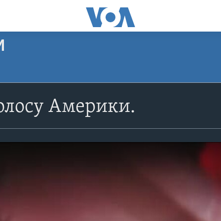
И
олосу Америки.