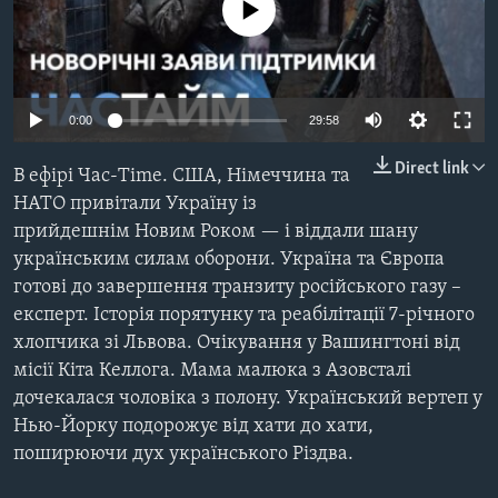
ВІДЕО
No media source currently available
СУСПІЛЬСТВО
ТЕЛЕПРОГРАМИ
ЕКОНОМІКА
ENGLISH
ЧАС-TIME
ІСТОРІЇ УСПІХУ УКРАЇНЦІВ
0:00
29:58
БРИФІНГ ГОЛОСУ АМЕРИКИ
Learning English
СТУДІЯ ВАШИНГТОН
Direct link
В ефірі Час-Time. США, Німеччина та
МИ В СОЦМЕРЕЖАХ
НАТО привітали Україну із
ВІКНО В АМЕРИКУ
прийдешнім Новим Роком — і віддали шану
ПРАЙМ-ТАЙМ
українським силам оборони. Україна та Європа
ПОГЛЯД З ВАШИНГТОНА
готові до завершення транзиту російського газу –
Мови
експерт. Історія порятунку та реабілітації 7-річного
хлопчика зі Львова. Очікування у Вашингтоні від
місії Кіта Келлога. Мама малюка з Азовсталі
дочекалася чоловіка з полону. Український вертеп у
Нью-Йорку подорожує від хати до хати,
поширюючи дух українського Різдва.